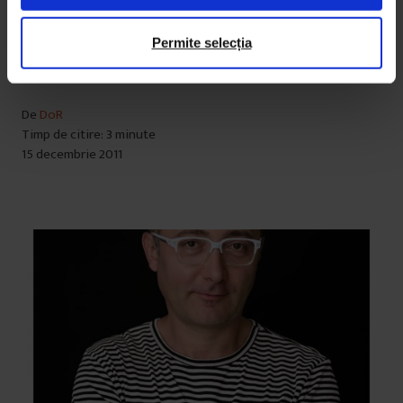
Acest clip a fost filmat și montat de prietenii de la All
ț
ă
Hollow, cu care am colaborat la realizarea unui
Permite selecția
m
pictorial muzical în DoR #7.
â
n
De
DoR
t
Timp de citire: 3 minute
u
15 decembrie 2011
l
u
i