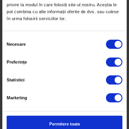
privire la modul în care folosiți site-ul nostru. Aceștia le
pot combina cu alte informații oferite de dvs. sau culese
în urma folosirii serviciilor lor.
100
Andreea Borțun
S
Necesare
e
28 de ani, regizoare, co-președintă Asociația TETA și
l
co-fondatoare Ideo Ideis
e
Preferinţe
c
De
DoR
ț
Fotografie de
Alex Gâlmeanu
i
Statistici
Timp de citire: 3 minute
a
29 noiembrie 2018
c
Marketing
o
n
s
Vești de la DoR
i
7 trupe de urmărit
Permitere toate
m