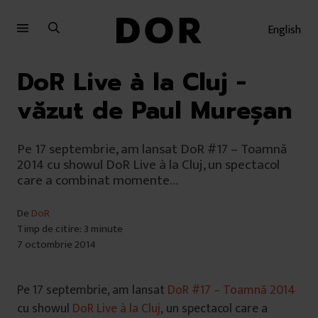
Sari
Sari
la
la
English
meniu
conținut
DoR Live à la Cluj −
văzut de Paul Mureșan
Pe 17 septembrie, am lansat DoR #17 – Toamnă
2014 cu showul DoR Live à la Cluj, un spectacol
care a combinat momente…
De
DoR
Timp de citire: 3 minute
7 octombrie 2014
Pe 17 septembrie, am lansat
DoR #17 – Toamnă 2014
cu showul
DoR Live à la Cluj
, un spectacol care a