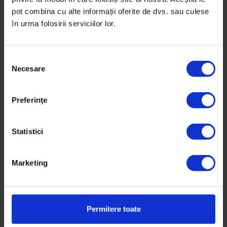
pot combina cu alte informații oferite de dvs. sau culese
în urma folosirii serviciilor lor.
S
Necesare
e
l
e
Preferinţe
c
ț
i
Statistici
a
c
Marketing
o
100
n
Andrei Miu
s
i
38 de ani, Profesor de neuroștiințe cognitive,
Permitere toate
m
Universitatea Babeș-Bolyai din Cluj-Napoca