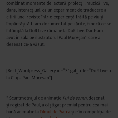
combinat momente de lectură, proiecții, muzică live,
dans, interacțiuni, ca un experiment de traducere a
citirii unei reviste într-o experiență trăită pe viu și
împărtășită. L-am documentat pe sărite, fiindcă ce se
întâmplă la DoR Live rămâne la DoR Live. Dar l-am
avut în sală pe ilustratorul Paul Mureșan*, care a
desenat ce-a văzut.
[Best_Wordpress_Gallery id=”7″ gal_title=”DoR Live a
la Cluj – Paul Muresan”]
* Scurtmetrajul de animație
Pui de somn,
desenat
și regizat de Paul, a câștigat premiul pentru cea mai
bună animație la
Filmul de Piatra
și e în competiția de