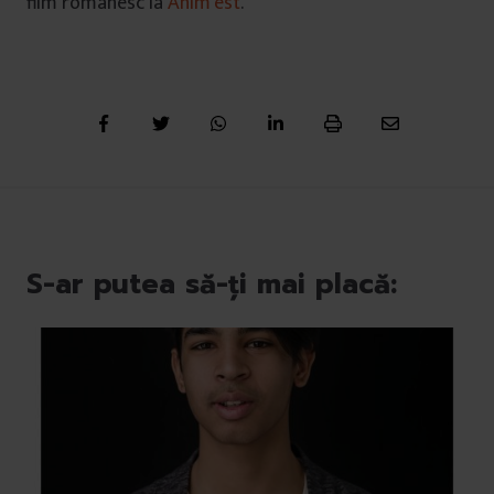
film românesc la
Anim’est
.
S-ar putea să-ți mai placă: