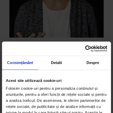
100
Toto Horvath
Consimțământ
Detalii
Despre
18 ani, actor și regizor
De
DoR
Acest site utilizează cookie-uri
Fotografie de
Alex Gâlmeanu
Timp de citire: 3 minute
Folosim cookie-uri pentru a personaliza conținutul și
2 decembrie 2018
anunțurile, pentru a oferi funcții de rețele sociale și pentru
a analiza traficul. De asemenea, le oferim partenerilor de
rețele sociale, de publicitate și de analize informații cu
privire la modul în care folosiți site-ul nostru. Aceștia le