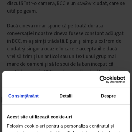
discută într-o cameră, BCC e un
stalker
ciudat, care se
uită pe geam.
Dacă cineva mi-ar spune că pe toată durata
conversației noastre cineva fusese constant adăugat
în BCC, m-aș simți trădată. E pur și simplu extrem de
ciudat și singura ocazie în care e acceptabil e dacă
vrei să trimiți un articol sau un text unui grup mai
mare de oameni și să le spui de la bun început că
toată lumea e în BCC ca să nu vadă celelalte adrese
de mail.
Consimțământ
Detalii
Despre
Acest site utilizează cookie-uri
Folosim cookie-uri pentru a personaliza conținutul și