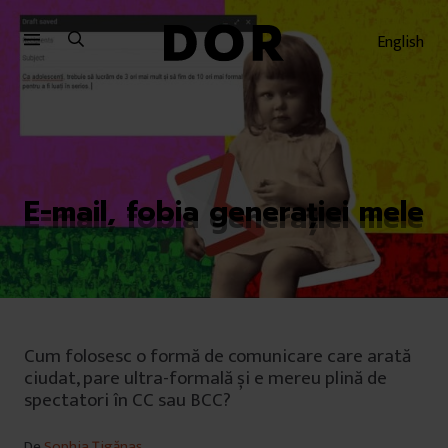
Sari
Sari
la
la
English
meniu
conținut
E-mail, fobia generației mele
Cum folosesc o formă de comunicare care arată
ciudat, pare ultra-formală și e mereu plină de
spectatori în CC sau BCC?
De
Sophia Țigănaș