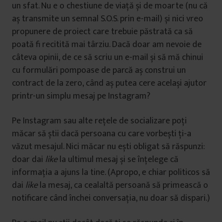
un sfat. Nu e o chestiune de viață și de moarte (nu că
aș transmite un semnal S.O.S. prin e-mail) și nici vreo
propunere de proiect care trebuie păstrată ca să
poată fi recitită mai târziu. Dacă doar am nevoie de
câteva opinii, de ce să scriu un e-mail și să mă chinui
cu formulări pompoase de parcă aș construi un
contract de la zero, când aș putea cere același ajutor
printr-un simplu mesaj pe Instagram?
Pe Instagram sau alte rețele de socializare poți
măcar să știi dacă persoana cu care vorbești ți-a
văzut mesajul. Nici măcar nu ești obligat să răspunzi:
doar dai
like
la ultimul mesaj și se înțelege că
informația a ajuns la tine. (Apropo, e chiar politicos să
dai
like
la mesaj, ca cealaltă persoană să primească o
notificare când închei conversația, nu doar să dispari.)