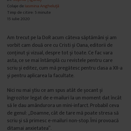
Colaje de
Iasmina Angheluță
Timp de citire: 5 minute
15 iulie 2020
Am trecut pe la DoR acum câteva săptămâni și am
vorbit cam două ore cu Cristi și Oana, editorii de
conținut și vizual, despre tot și toate. Ce fac vara
asta, ce se mai întâmplă cu revistele pentru care
scriu și editez, cum mă pregătesc pentru clasa a XII-a
și pentru aplicarea la facultate.
Nici nu mai știu ce am spus atât de șocant și
îngrozitor legat de e-mailuri la un moment dat încât
să le dau amândurora un mini-infarct. Probabil ceva
de genul: „Doamne, cât de tare mă poate stresa să
scriu și să primesc e-mailuri non-stop. Îmi provoacă
ditamai anxietatea”.