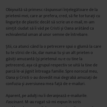
Obișnuită să primesc răspunsuri înțelegătoare de la
prietenii mei, care ar prefera, cred, să fie torturați cu
lingurițe de plastic decât să scrie un e-mail, m-am
simțit ciudat să îi văd pe Cristi și Oana arătând ca
echivalentul uman al unor semne de întrebare.
Știi, ca atunci când la o petrecere spui o glumă la care
tu te strici de râs, dar numai tu și un alt prieten o
găsiți amuzantă (și prietenul
nu
e cu tine la
petrecere), așa că grupul respectiv se uită la tine de
parcă le-ai jignit întreaga familie. Spre norocul meu,
Oana și Cristi s-au dovedit mai degrabă amuzați de
confuzia și aversiunea mea față de e-mailuri.
Aparent, pe adulți nu îi deranjează e-mailurile.
Fascinant.
M-au rugat să-mi expun în scris