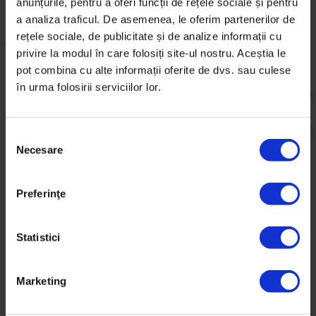
anunțurile, pentru a oferi funcții de rețele sociale și pentru
a analiza traficul. De asemenea, le oferim partenerilor de
rețele sociale, de publicitate și de analize informații cu
privire la modul în care folosiți site-ul nostru. Aceștia le
pot combina cu alte informații oferite de dvs. sau culese
în urma folosirii serviciilor lor.
S
Necesare
e
l
e
Preferinţe
c
Gluma ca glumă, dar aversiunea și frica
ț
adolescenților în legătură cu scrisul și trimisul de e-
i
Statistici
mailuri nu se rezumă la câteva inconveniențe pe care
a
le considerăm amuzante și demodate. Nu e doar
c
Marketing
vorba de faptul că Gmail mai are câte-un
glitch
în
o
care uneori salvează prea multe drafturi sau că nu
n