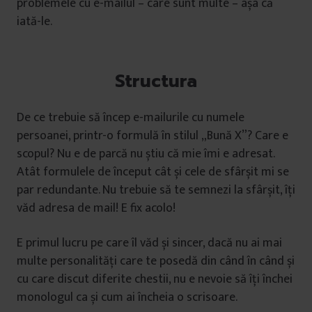
problemele cu e-mailul – care sunt multe – așa că
iată-le.
Structura
De ce trebuie să încep e-mailurile cu numele
persoanei, printr-o formulă în stilul „Bună X”? Care e
scopul? Nu e de parcă nu știu că mie îmi e adresat.
Atât formulele de început cât și cele de sfârșit mi se
par redundante. Nu trebuie să te semnezi la sfârșit, îți
văd adresa de mail! E fix acolo!
E primul lucru pe care îl văd și sincer, dacă nu ai mai
multe personalități care te posedă din când în când și
cu care discut diferite chestii, nu e nevoie să îți închei
monologul ca și cum ai încheia o scrisoare.