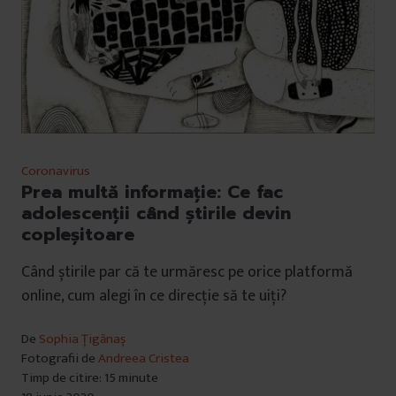
Coronavirus
Prea multă informație: Ce fac
adolescenții când știrile devin
copleșitoare
Când știrile par că te urmăresc pe orice platformă
online, cum alegi în ce direcție să te uiți?
De
Sophia Țigănaș
Fotografii de
Andreea Cristea
Timp de citire: 15 minute