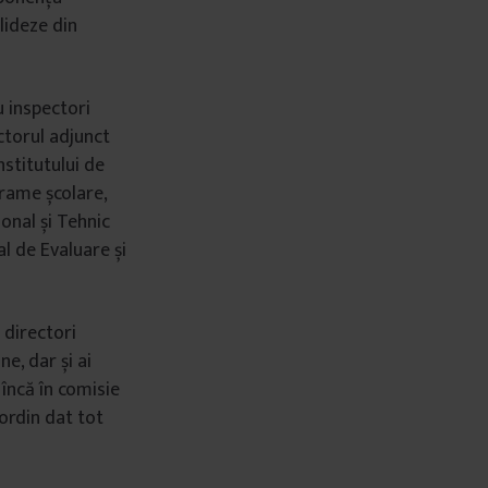
lideze din
u inspectori
ctorul adjunct
nstitutului de
ograme școlare,
onal și Tehnic
al de Evaluare și
 directori
e, dar și ai
 încă în comisie
 ordin dat tot