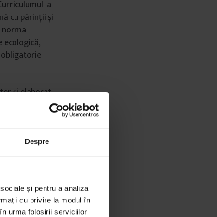
Curriculumul la
ă cu părinții și
ta norma
e ecologică,
 obligatorie
ter și elaborat
Despre
n diferite
udiază după
 sociale și pentru a analiza
n Clasa
rmații cu privire la modul în
n urma folosirii serviciilor