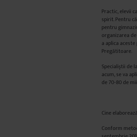
â
Practic, elevii 
n
spirit. Pentru c
t
pentru gimnaziu 
u
organizarea de l
l
a aplica aceste
u
Pregătitoare.
i
Specialiștii de
acum, se va apli
de 70-80 de mii
Cine elaborează 
Conform metodol
septembrie 2015