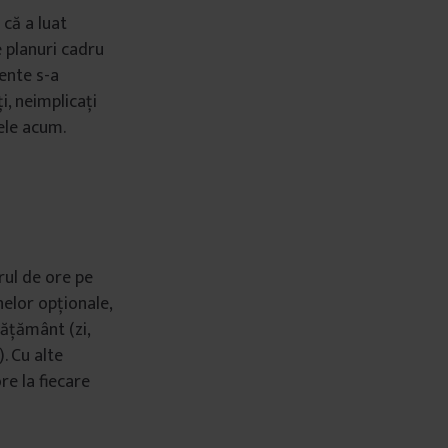
 că a luat
e planuri cadru
ente s-a
ți, neimplicați
 ele acum.
rul de ore pe
nelor opționale,
vățământ (zi,
). Cu alte
re la fiecare