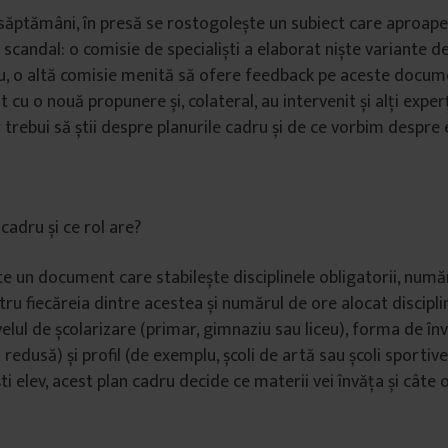
i săptămâni, în presă se rostogolește un subiect care aproape
scandal: o comisie de specialiști a elaborat niște variante d
u, o altă comisie menită să ofere feedback pe aceste docum
it cu o nouă propunere și, colateral, au intervenit și alți exper
 ar trebui să știi despre planurile cadru și de ce vorbim despre
cadru și ce rol are?
te un document care stabilește disciplinele obligatorii, numă
u fiecăreia dintre acestea și numărul de ore alocat discipli
velul de școlarizare (primar, gimnaziu sau liceu), forma de în
 redusă) și profil (de exemplu, școli de artă sau școli sportive
ti elev, acest plan cadru decide ce materii vei învăța și câte o