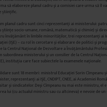
rma să elaboreze planul cadru și a comisiei care urma să îl va
științific.
um planul cadru sunt cinci reprezentanți ai ministerului: patr
u științe socio-umane, română, matematică și chimie) și dire
tru învățământ în limbile minorităților, trei reprezentanți ai I
ației (IȘE) – cu rol în cercetare și elaborare de politici și pr
de la Centrul Național de Dezvoltare a Învățământului Profesi
n subordinea ministerului și un consilier de la Centrul Națion
), instituția care face subiectele la examenele naționale.
alidare sunt 18 membri: ministrul Educației Sorin Cîmpeanu și
nister, reprezentanți ai IȘE, CNDIPT, CNEE, ai Academiei Român
itar și sindicatelor. Deși Cîmpeanu nu mai este ministru, el e
irea lui (cu actualul ministru sau cu altcineva) e nevoie de un