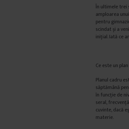
În ultimele tre
amploarea unui 
pentru gimnazi
scindat și a ven
inițial. Iată ce
Ce este un plan 
Planul cadru es
săptămână pentr
în funcție de ni
seral, frecvență
cuvinte, dacă eș
materie.