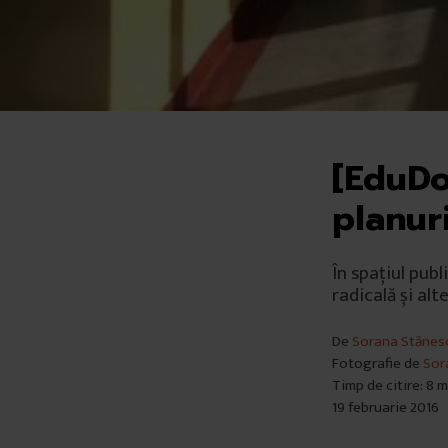
[EduDo
planur
În spațiul publ
radicală și al
De
Sorana Stănes
Fotografie de
Sor
Timp de citire: 8 
19 februarie 2016