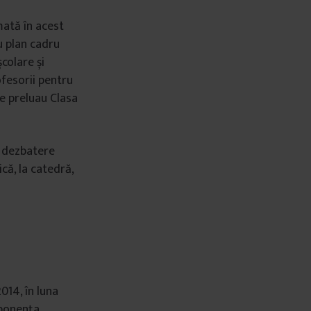
mată în acest
ou plan cadru
colare și
ofesorii pentru
re preluau Clasa
n dezbatere
că, la catedră,
014, în luna
mponența