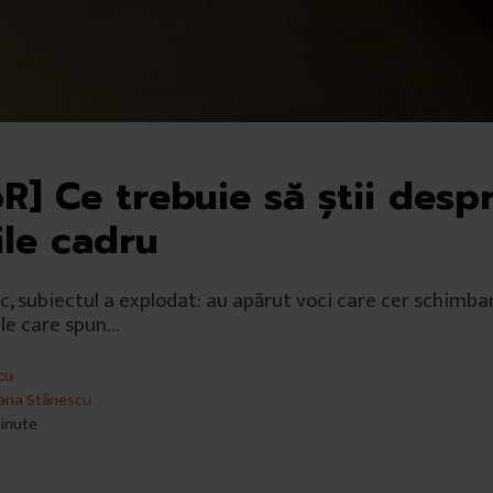
R] Ce trebuie să știi desp
ile cadru
ic, subiectul a explodat: au apărut voci care cer schimbar
tele care spun…
cu
ana Stănescu
minute