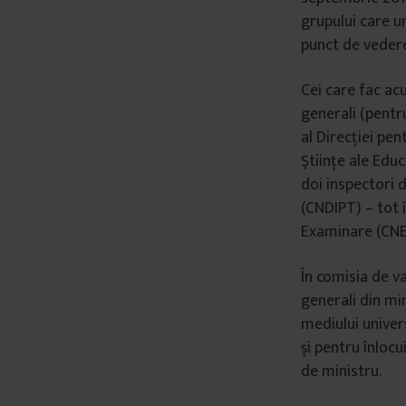
grupului care u
punct de vedere 
Cei care fac ac
generali (pentr
al Direcției pen
Ştiințe ale Educ
doi inspectori 
(CNDIPT) – tot î
Examinare (CNEE
În comisia de v
generali din mi
mediului univers
și pentru înlocu
de ministru.