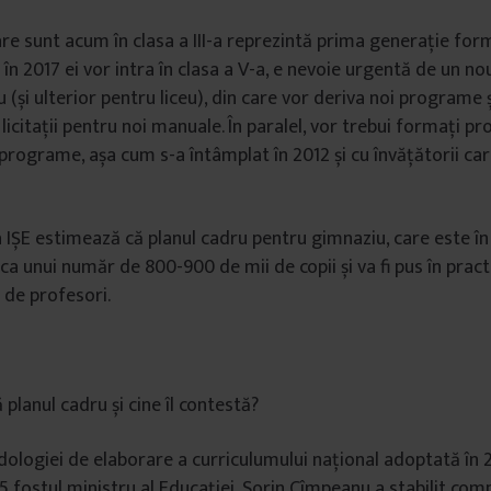
care sunt acum în clasa a III-a reprezintă prima generație for
ă în 2017 ei vor intra în clasa a V-a, e nevoie urgentă de un n
(și ulterior pentru liceu), din care vor deriva noi programe ș
icitații pentru noi manuale. În paralel, vor trebui formați pr
 programe, așa cum s-a întâmplat în 2012 și cu învățătorii ca
 la IȘE estimează că planul cadru pentru gimnaziu, care este î
ca unui număr de 800-900 de mii de copii și va fi pus în practi
 de profesori.
planul cadru și cine îl contestă?
ogiei de elaborare a curriculumului național adoptată în 2
 fostul ministru al Educației, Sorin Cîmpeanu a stabilit co