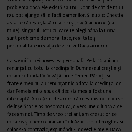
Trăim înconjurați de astfel de lucruri. Nu se pune
problema dacă ele există sau nu. Doar de cât de mult
rău pot ajunge să le facă oamenilor. Și eu zic: Chestia
asta te rănește, lasă cicatrici și, dacă ai noroc (ca
mine), singurul lucru cu care te alegi până la urmă
sunt probleme de moralitate, realitate și
personalitate în viața de zi cu zi. Dacă ai noroc.
Ca să-mi închei povestea personală. Pe la 16 ani am
renunțat cu totul la credința în Dumnezeul creștin și
m-am cufundat în învățăturile Femeii. Părinții și
fratele meu nu au renunțat niciodată la credința lor,
dar Femeia mi-a spus că decizia mea a fost una
înțeleaptă. Am căzut de acord că creștinismul e un soi
de înșelătorie psihosomatică, o versiune diluată a ce
făceam noi. Timp de vreo trei ani, am crezut orice
mi-a zis și uneori chiar am îndrăznit s-o interoghez și
chiar s-o contrazic, expunându-i dovezile mele. Dacă