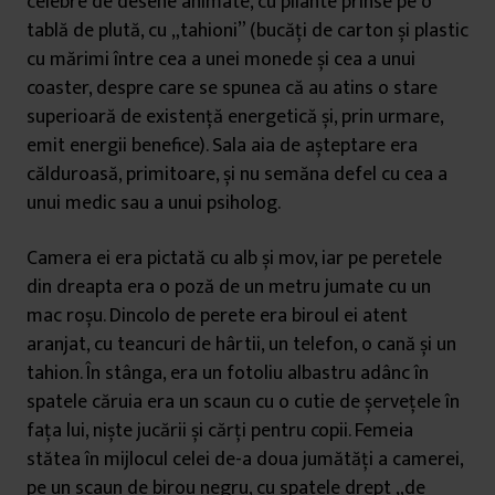
celebre de desene animate, cu pliante prinse pe o
tablă de plută, cu „tahioni” (bucăți de carton și plastic
cu mărimi între cea a unei monede și cea a unui
coaster, despre care se spunea că au atins o stare
superioară de existență energetică și, prin urmare,
emit energii benefice). Sala aia de așteptare era
călduroasă, primitoare, și nu semăna defel cu cea a
unui medic sau a unui psiholog.
Camera ei era pictată cu alb și mov, iar pe peretele
din dreapta era o poză de un metru jumate cu un
mac roșu. Dincolo de perete era biroul ei atent
aranjat, cu teancuri de hârtii, un telefon, o cană și un
tahion. În stânga, era un fotoliu albastru adânc în
spatele căruia era un scaun cu o cutie de șervețele în
fața lui, niște jucării și cărți pentru copii. Femeia
stătea în mijlocul celei de-a doua jumătăți a camerei,
pe un scaun de birou negru, cu spatele drept „de