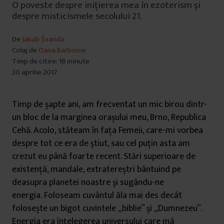
O poveste despre inițierea mea în ezoterism și
despre misticismele secolului 21.
De
Jakub Švanda
Colaj de
Oana Barbonie
Timp de citire: 18 minute
20 aprilie 2017
Timp de șapte ani, am frecventat un mic birou dintr-
un bloc de la marginea orașului meu, Brno, Republica
Cehă. Acolo, stăteam în fața Femeii, care-mi vorbea
despre tot ce era de știut, sau cel puțin asta am
crezut eu până foarte recent. Stări superioare de
existență, mandale, extratereștri bântuind pe
deasupra planetei noastre și sugându-ne
energia.
Foloseam cuvântul ăla mai des decât
folosește un bigot cuvintele „biblie” și „Dumnezeu”.
Energia era înțelegerea universului care mă