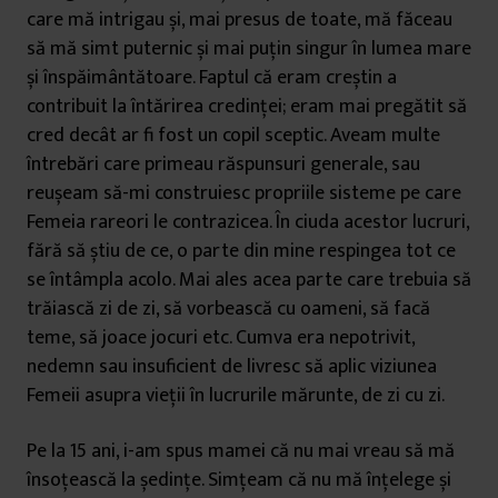
care mă intrigau și, mai presus de toate, mă făceau
să mă simt puternic și mai puțin singur în lumea mare
și înspăimântătoare. Faptul că eram creștin a
contribuit la întărirea credinței
; eram mai pregătit să
cred decât ar fi fost un copil sceptic. Aveam multe
întrebări care primeau răspunsuri generale, sau
reușeam să-mi construiesc propriile sisteme pe care
Femeia rareori le contrazicea. În ciuda acestor lucruri,
fără să știu de ce, o parte din mine respingea tot ce
se întâmpla acolo. Mai ales acea parte care trebuia să
trăiască zi de zi, să vorbească cu oameni, să facă
teme, să joace jocuri etc. Cumva era nepotrivit,
nedemn sau insuficient de livresc să aplic viziunea
Femeii asupra vieții în lucrurile mărunte, de zi cu zi.
Pe la 15 ani, i-am spus mamei că nu mai vreau să mă
însoțească la ședințe. Simțeam că nu mă înțelege și