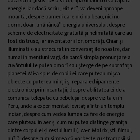
dacă scriu „Iisus” pe o sticlă, apa dinăuntru va căpăta
energie, iar dacă scriu „Hitler”, va deveni aproape
moartă, despre oameni care nici nu beau, nici nu
dorm, doar „mănâncă” energia universului, despre
scheme de electricitate gratuită și nelimitată care au
fost distruse, iar inventatorii lor, omorâți. Chiar și
illuminati s-au strecurat în conversațiile noastre, dar
numai în mențiuni vagi, de parcă simpla pronunțare a
cuvântului te putea omorî sau șterge de pe suprafața
planetei. Mi-a spus de copiii ei care puteau mișca
obiecte cu puterea minții și repara echipamente
electronice prin incantații, despre abilitatea ei de a
comunica telepatic cu bebelușii, despre vizita ei în
Peru, unde a experimentat levitația într-un templu
indian, despre cum vedea lumea ca fire de energie
care pluteau în aer și cum nu putea distinge granița
dintre corpul ei și restul lumii („ca-n Matrix, știi filmul,
nu?”), despre cum simțea că vorbește cu strămoșii și