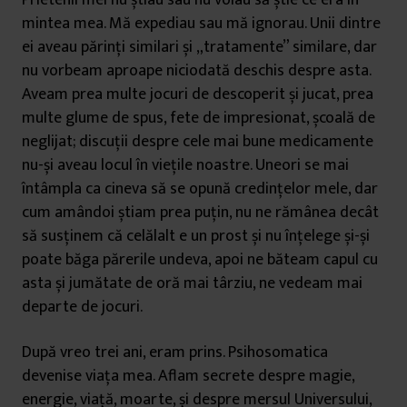
Prietenii mei nu știau sau nu voiau să știe ce era în
mintea mea. Mă expediau sau mă ignorau. Unii dintre
ei aveau părinți similari și „tratamente” similare, dar
nu vorbeam aproape niciodată deschis despre asta.
Aveam prea multe jocuri de descoperit și jucat, prea
multe glume de spus, fete de impresionat, școală de
neglijat
; discuții despre cele mai bune medicamente
nu-și aveau locul în viețile noastre. Uneori se mai
întâmpla ca cineva să se opună credințelor mele, dar
cum amândoi știam prea puțin, nu ne rămânea decât
să susținem că celălalt e un prost și nu înțelege și-și
poate băga părerile undeva, apoi ne băteam capul cu
asta și jumătate de oră mai târziu, ne vedeam mai
departe de jocuri.
După vreo trei ani, eram prins. Psihosomatica
devenise viața mea. Aflam secrete despre magie,
energie, viață, moarte, și despre mersul Universului,