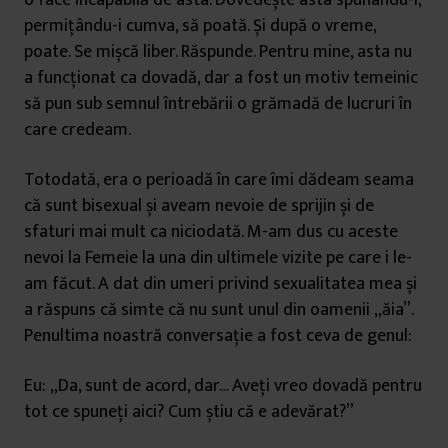
o face incapabilă de asta. Dovedește asta spunându-i,
permițându-i cumva, să poată. Și după o vreme,
poate. Se mișcă liber. Răspunde. Pentru mine, asta nu
a funcționat ca dovadă, dar a fost un motiv temeinic
să pun sub semnul întrebării o grămadă de lucruri în
care credeam.
Totodată, era o perioadă în care îmi dădeam seama
că sunt bisexual și aveam nevoie de sprijin și de
sfaturi mai mult ca niciodată. M-am dus cu aceste
nevoi la Femeie la una din ultimele vizite pe care i le-
am făcut. A dat din umeri privind sexualitatea mea și
a răspuns că simte că nu sunt unul din oamenii „ăia”.
Penultima noastră conversație a fost ceva de genul:
Eu: „Da, sunt de acord, dar… Aveți vreo dovadă pentru
tot ce spuneți aici? Cum știu că e adevărat?”