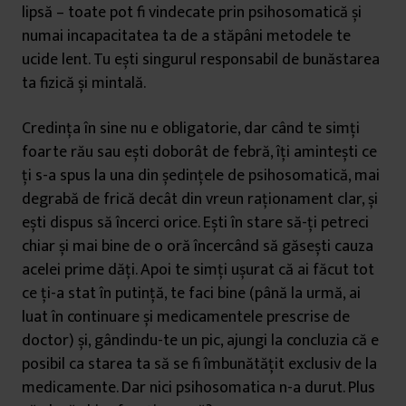
lipsă – toate pot fi vindecate prin psihosomatică și
numai incapacitatea ta de a stăpâni metodele te
ucide lent. Tu ești singurul responsabil de bunăstarea
ta fizică și mintală.
Credința în sine nu e obligatorie, dar când te simți
foarte rău sau ești doborât de febră, îți amintești ce
ți s-a spus la una din ședințele de psihosomatică, mai
degrabă de frică decât din vreun raționament clar, și
ești dispus să încerci orice. Ești în stare să-ți petreci
chiar și mai bine de o oră încercând să găsești cauza
acelei prime dăți. Apoi te simți ușurat că ai făcut tot
ce ți-a stat în putință, te faci bine (până la urmă, ai
luat în continuare și medicamentele prescrise de
doctor) și, gândindu-te un pic, ajungi la concluzia că e
posibil ca starea ta să se fi îmbunătățit exclusiv de la
medicamente. Dar nici psihosomatica n-a durut. Plus