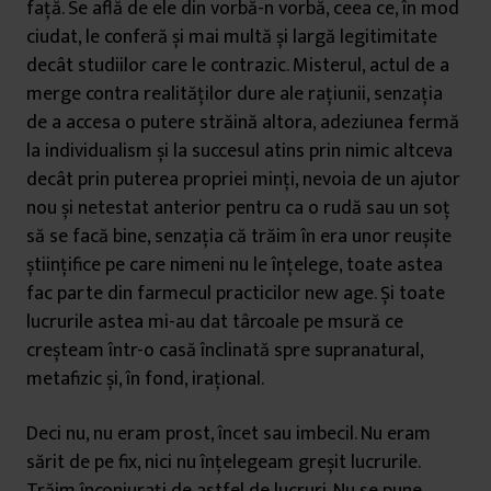
față. Se află de ele din vorbă-n vorbă, ceea ce, în mod
ciudat, le conferă și mai multă și largă legitimitate
decât studiilor care le contrazic. Misterul, actul de a
merge contra realităților dure ale rațiunii, senzația
de a accesa o putere străină altora, adeziunea fermă
la individualism și la succesul atins prin nimic altceva
decât prin puterea propriei minți, nevoia de un ajutor
nou și netestat anterior pentru ca o rudă sau un soț
să se facă bine, senzația că trăim în era unor reușite
științifice pe care nimeni nu le înțelege, toate astea
fac parte din farmecul practicilor new age. Și toate
lucrurile astea mi-au dat târcoale pe msură ce
creșteam într-o casă înclinată spre supranatural,
metafizic și, în fond, irațional.
Deci nu, nu eram prost, încet sau imbecil. Nu eram
sărit de pe fix, nici nu înțelegeam greșit lucrurile.