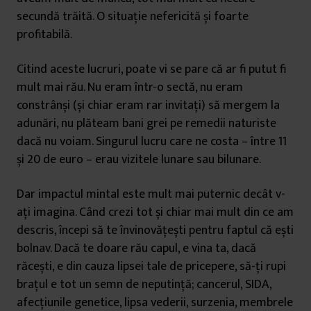
secundă trăită. O situație nefericită și foarte
profitabilă.
Citind aceste
lucruri, poate vi se pare că ar fi putut fi
mult mai rău. Nu eram într-o sectă, nu eram
constrânși (și chiar eram rar invitați) să mergem la
adunări, nu plăteam bani grei pe remedii naturiste
dacă nu voiam. Singurul lucru care ne costa – între 11
și 20 de euro – erau vizitele lunare sau bilunare.
Dar impactul mintal este mult mai puternic decât v-
ați imagina. Când crezi tot și chiar mai mult din ce am
descris, începi să te învinovățești pentru faptul că ești
bolnav. Dacă te doare rău capul, e vina ta, dacă
răcești, e din cauza lipsei tale de pricepere, să-ți rupi
brațul e tot un semn de neputință
; cancerul, SIDA,
afecțiunile genetice, lipsa vederii, surzenia, membrele