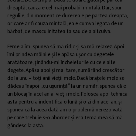
sociale. De exemplu: Dacă te doare gâtul pe partea
dreaptă, cauza e cel mai probabil mintală. Dar, spun
regulile, din moment ce durerea e pe partea dreaptă,
oricare ar fi cauza mintală, ea e cumva legată de un
bărbat, de masculinitatea ta sau de a altcuiva.
Femeia îmi spunea să mă ridic și să mă relaxez. Apoi
îmi prindea mâinile și le apăsa ușor cu degetele
arătătoare, ținându-mi încheieturile cu celelalte
degete. Apăsa apoi și mai tare, numărând crescător
de la unu – toți anii vieții mele. Dacă brațele mele se
dădeau înapoi „cu ușurință” la un număr, spunea că e
un blocaj în acel an al vieții mele. Folosea apoi tehnica
asta pentru a indentifica o lună și o zi din acel an, și
spunea că la acea dată am o problemă nerezolvată
pe care trebuie s-o abordez și era tema mea să mă
gândesc la asta.