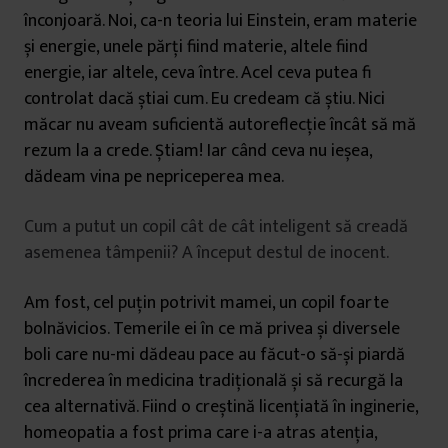
înconjoară. Noi, ca-n teoria lui Einstein, eram materie
și energie, unele părți fiind materie, altele fiind
energie, iar altele, ceva între. Acel ceva putea fi
controlat dacă știai cum. Eu credeam că știu. Nici
măcar nu aveam suficientă autoreflecție încât să mă
rezum la a crede. Știam! Iar când ceva nu ieșea,
dădeam vina pe nepriceperea mea.
Cum a putut un copil cât de cât inteligent să creadă
asemenea tâmpenii? A început destul de inocent.
Am fost, cel puțin potrivit mamei, un copil foarte
bolnăvicios. Temerile ei în ce mă privea și diversele
boli care nu-mi dădeau pace au făcut-o să-și piardă
încrederea în medicina tradițională și să recurgă la
cea alternativă. Fiind o creștină licențiată în inginerie,
homeopatia a fost prima care i-a atras atenția,