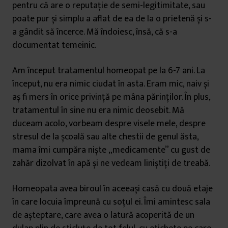
pentru că are o reputație de semi-legitimitate, sau
poate pur și simplu a aflat de ea de la o prietenă și s-
a gândit să încerce. Mă îndoiesc, însă, că s-a
documentat temeinic.
Am început tratamentul homeopat pe la 6-7 ani. La
început, nu era nimic ciudat în asta. Eram mic, naiv și
aș fi mers în orice privință pe mâna părinților. În plus,
tratamentul în sine nu era nimic deosebit. Mă
duceam acolo, vorbeam despre visele mele, despre
stresul de la școală sau alte chestii de genul ăsta,
mama îmi cumpăra niște „medicamente” cu gust de
zahăr dizolvat în apă și ne vedeam liniștiți de treabă.
Homeopata avea biroul în aceeași casă cu două etaje
în care locuia împreună cu soțul ei. Îmi amintesc sala
de așteptare, care avea o latură acoperită de un