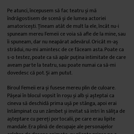
Pe atunci, începusem să fac teatru și mă
îndrăgostisem de scenă și de lumea actoriei
amatoricești. Țineam atât de mult la ele, încât nu-i
spuneam mereu Femeii ce voia să afle de la mine, sau
îi spuneam, dar nu neapărat adevărul. Oricât m-aș
strădui, nu-mi amintesc de ce făceam asta. Poate ca
s-o testez, poate ca să apăr puțina intimitate de care
aveam parte la teatru, sau poate numai ca să-mi
dovedesc că pot. Și am putut.
Biroul Femeii era și fusese mereu plin de culoare.
Pășeai în blocul vopsit în roșu și alb și așteptai ca
cineva să deschidă prima ușă pe stânga, apoi erai
întâmpinat cu un zâmbet și invitat să intri în sălița de
așteptare cu pereți portocalii, pe care erau lipite
mandale. Era plină de decupaje ale personajelor