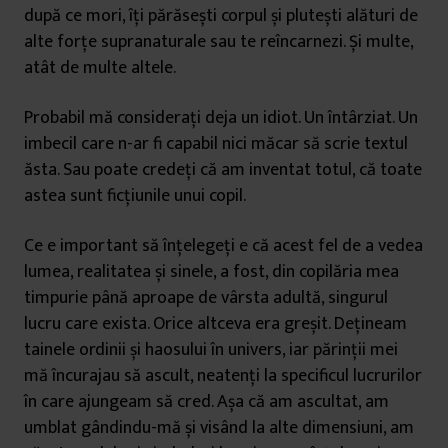
după ce mori, îți părăsești corpul și plutești alături de
alte forțe supranaturale sau te reîncarnezi. Și multe,
atât de multe altele.
Probabil mă considerați deja un idiot. Un întârziat. Un
imbecil care n-ar fi capabil nici măcar să scrie textul
ăsta. Sau poate credeți că am inventat totul, că toate
astea sunt ficțiunile unui copil.
Ce e important să înțelegeți e că acest fel de a vedea
lumea, realitatea și sinele, a fost, din copilăria mea
timpurie până aproape de vârsta adultă, singurul
lucru care exista. Orice altceva era greșit. Dețineam
tainele ordinii și haosului în univers, iar părinții mei
mă încurajau să ascult, neatenți la specificul lucrurilor
în care ajungeam să cred. Așa că am ascultat, am
umblat gândindu-mă și visând la alte dimensiuni, am