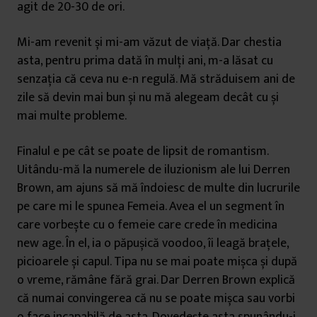
agit de 20-30 de ori.
Mi-am revenit și mi-am văzut de viață. Dar chestia
asta, pentru prima dată în mulți ani, m-a lăsat cu
senzația că ceva nu e-n regulă. Mă străduisem ani de
zile să devin mai bun și nu mă alegeam decât cu și
mai multe probleme.
Finalul e pe cât se poate de lipsit de romantism.
Uitându-mă la numerele de iluzionism ale lui Derren
Brown, am ajuns să mă îndoiesc de multe din lucrurile
pe care mi le spunea Femeia. Avea el un segment în
care vorbește cu o femeie care crede în medicina
new age. În el, ia o păpușică voodoo, îi leagă brațele,
picioarele și capul. Tipa nu se mai poate mișca și după
o vreme, rămâne fără grai. Dar Derren Brown explică
că numai convingerea că nu se poate mișca sau vorbi