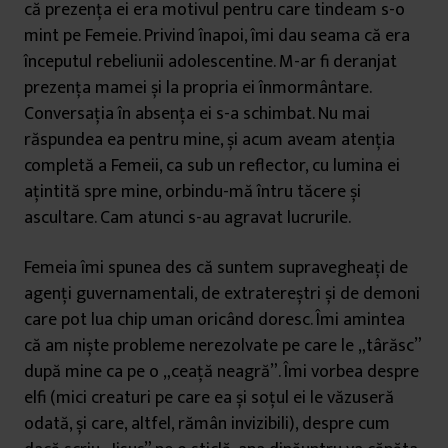
că prezența ei era motivul pentru care tindeam s-o
mint pe Femeie. Privind înapoi, îmi dau seama că era
începutul rebeliunii adolescentine. M-ar fi deranjat
prezența mamei și la propria ei înmormântare.
Conversația în absența ei s-a schimbat. Nu mai
răspundea ea pentru mine, și acum aveam atenția
completă a Femeii, ca sub un reflector, cu lumina ei
ațintită spre mine, orbindu-mă întru tăcere și
ascultare. Cam atunci s-au agravat lucrurile.
Femeia îmi spunea des că suntem supravegheați de
agenți guvernamentali, de extratereștri și de demoni
care pot lua chip uman oricând doresc. Îmi amintea
că am niște probleme nerezolvate pe care le „târăsc”
după mine ca pe o „ceață neagră”. Îmi vorbea despre
elfi (mici creaturi pe care ea și soțul ei le văzuseră
odată, și care, altfel, rămân invizibili), despre cum