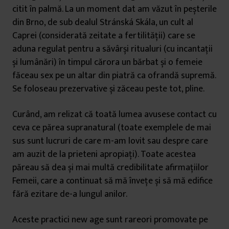
citit în palmă. La un moment dat am văzut în peșterile
din Brno, de sub dealul Stránská Skála, un cult al
Caprei (considerată zeitate a fertilității) care se
aduna regulat pentru a săvârși ritualuri (cu incantații
și lumânări) în timpul cărora un bărbat și o femeie
făceau sex pe un altar din piatră ca ofrandă supremă.
Se foloseau prezervative și zăceau peste tot, pline.
Curând, am relizat că toată lumea avusese contact cu
ceva ce părea supranatural (toate exemplele de mai
sus sunt lucruri de care m-am lovit sau despre care
am auzit de la prieteni apropiați). Toate acestea
păreau să dea și mai multă credibilitate afirmațiilor
Femeii, care a continuat să mă învețe și să mă edifice
fără ezitare de-a lungul anilor.
Aceste practici new age sunt rareori promovate pe