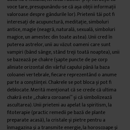
voce tare, presupunându-se că așa obții informații
valoroase despre gândurile lor). Prietenii tăi pot fi
interesați de acupunctură, meditație, simboluri
antice, magie (neagră, naturală, sexuală, simboluri
magice, un amestec din toate astea). Unii cred în
puterea astrelor, unii au văzut oameni care sunt
vampiri (bând sânge, stând treji toată noaptea), unii
se bazează pe chakre (șapte puncte de pe corp
aliniate orizontal din vârful capului până la baza
coloanei vertebrale, fiecare reprezentând o anume
parte a conștiinței. Chakrele se pot bloca și pot fi
deblocate. Merită menționat că se crede că ultima
chakră este „chakra coroanei” și că simbolizează
ascultarea). Unii prieteni au apelat la spiritism, la
fitoterapie (practic remedii pe bază de plante
preparate acasă), la cristale și pietre pentru a
înmagazina și a transmite energie, la horoscoape și