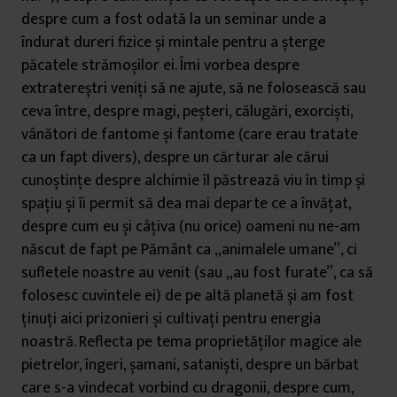
despre cum a fost odată la un seminar unde a
îndurat dureri fizice și mintale pentru a șterge
păcatele strămoșilor ei. Îmi vorbea despre
extratereștri veniți să ne ajute, să ne folosească sau
ceva între, despre magi, peșteri, călugări, exorciști,
vânători de fantome și fantome (care erau tratate
ca un fapt divers), despre un cărturar ale cărui
cunoștințe despre alchimie îl păstrează viu în timp și
spațiu și îi permit să dea mai departe ce a învățat,
despre cum eu și câțiva (nu orice) oameni nu ne-am
născut de fapt pe Pământ ca „animalele umane”, ci
sufletele noastre au venit (sau „au fost furate”, ca să
folosesc cuvintele ei) de pe altă planetă și am fost
ținuți aici prizonieri și cultivați pentru energia
noastră. Reflecta pe tema proprietăților magice ale
pietrelor, îngeri, șamani, sataniști, despre un bărbat
care s-a vindecat vorbind cu dragonii, despre cum,