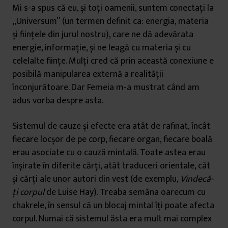
Mi s-a spus că eu, și toți oamenii, suntem conectați la
„Universum” (un termen definit ca: energia, materia
și ființele din jurul nostru), care ne dă adevărata
energie, informație, și ne leagă cu materia și cu
celelalte ființe. Mulți cred că prin această conexiune e
posibilă manipularea externă a realității
înconjurătoare. Dar Femeia m-a mustrat când am
adus vorba despre asta.
Sistemul de cauze și efecte era atât de rafinat, încât
fiecare locșor de pe corp, fiecare organ, fiecare boală
erau asociate cu o cauză mintală. Toate astea erau
înșirate în diferite cărți, atât traduceri orientale, cât
și cărți ale unor autori din vest (de exemplu,
Vindecă-
ți corpul
de Luise Hay). Treaba semăna oarecum cu
chakrele, în sensul că un blocaj mintal îți poate afecta
corpul. Numai că sistemul ăsta era mult mai complex