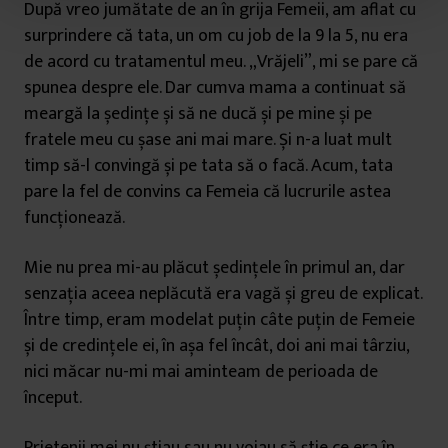
t
După vreo jumătate de an în grija Femeii, am aflat cu
u
surprindere că tata, un om cu job de la 9 la 5, nu era
l
de acord cu tratamentul meu. „Vrăjeli”, mi se pare că
u
spunea despre ele. Dar cumva mama a continuat să
i
meargă la ședințe și să ne ducă și pe mine și pe
fratele meu cu șase ani mai mare. Și n-a luat mult
timp să-l convingă și pe tata să o facă. Acum, tata
pare la fel de convins ca Femeia că lucrurile astea
funcționează.
Mie nu prea mi-au plăcut ședințele în primul an, dar
senzația aceea neplăcută era vagă și greu de explicat.
Între timp, eram modelat puțin câte puțin de Femeie
și de credințele ei, în așa fel încât, doi ani mai târziu,
nici măcar nu-mi mai aminteam de perioada de
început.