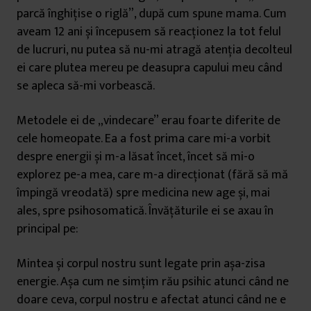
parcă înghițise o riglă”, după cum spune mama. Cum
aveam 12 ani și începusem să reacționez la tot felul
de lucruri, nu putea să nu-mi atragă atenția decolteul
ei care plutea mereu pe deasupra capului meu când
se apleca să-mi vorbească.
Metodele ei de „vindecare” erau foarte diferite de
cele homeopate. Ea a fost prima care mi-a vorbit
despre energii și m-a lăsat încet, încet să mi-o
explorez pe-a mea, care m-a direcționat (fără să mă
împingă vreodată) spre medicina new age și, mai
ales, spre psihosomatică. Învățăturile ei se axau în
principal pe:
Mintea și corpul nostru sunt legate prin așa-zisa
energie. Așa cum ne simțim rău psihic atunci când ne
doare ceva, corpul nostru e afectat atunci când ne e