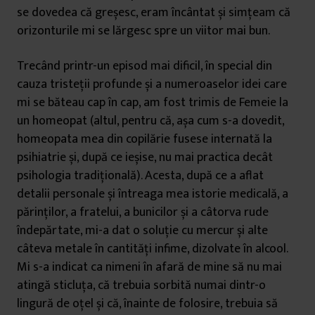
se dovedea că greșesc, eram încântat și simțeam că
orizonturile mi se lărgesc spre un viitor mai bun.
Trecând printr-un episod mai dificil, în special din
cauza tristeții profunde și a numeroaselor idei care
mi se băteau cap în cap, am fost trimis de Femeie la
un homeopat (altul, pentru că, așa cum s-a dovedit,
homeopata mea din copilărie fusese internată la
psihiatrie și, după ce ieșise, nu mai practica decât
psihologia tradițională). Acesta, după ce a aflat
detalii personale și întreaga mea istorie medicală, a
părinților, a fratelui, a bunicilor și a câtorva rude
îndepărtate, mi-a dat o soluție cu mercur și alte
câteva metale în cantități infime, dizolvate în alcool.
Mi s-a indicat ca nimeni în afară de mine să nu mai
atingă sticluța, că trebuia sorbită numai dintr-o
lingură de oțel și că, înainte de folosire, trebuia să