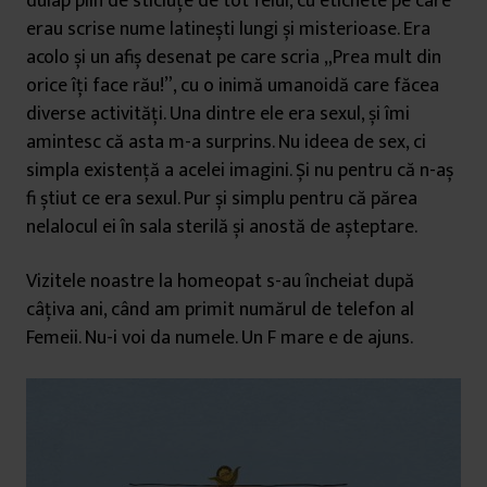
dulap plin de sticluțe de tot felul, cu etichete pe care
erau scrise nume latinești lungi și misterioase. Era
acolo și un afiș desenat pe care scria „Prea mult din
orice îți face rău!”, cu o inimă umanoidă care făcea
diverse activități. Una dintre ele era sexul, și îmi
amintesc că asta m-a surprins. Nu ideea de sex, ci
simpla existență a acelei imagini. Și nu pentru că n-aș
fi știut ce era sexul. Pur și simplu pentru că părea
nelalocul ei în sala sterilă și anostă de așteptare.
Vizitele noastre la homeopat s-au încheiat după
câțiva ani, când am primit numărul de telefon al
Femeii. Nu-i voi da numele. Un F mare e de ajuns.