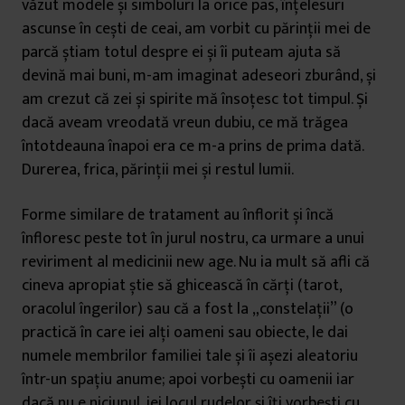
văzut modele și simboluri la orice pas, înțelesuri
ascunse în cești de ceai, am vorbit cu părinții mei de
parcă știam totul despre ei și îi puteam ajuta să
devină mai buni, m-am imaginat adeseori zburând, și
am crezut că zei și spirite mă însoțesc tot timpul. Și
dacă aveam vreodată vreun dubiu, ce mă trăgea
întotdeauna înapoi era ce m-a prins de prima dată.
Durerea, frica, părinții mei și restul lumii.
Forme similare de tratament au înflorit și încă
înfloresc peste tot în jurul nostru, ca urmare a unui
reviriment al medicinii new age. Nu ia mult să afli că
cineva apropiat știe să ghicească în cărți (tarot,
oracolul îngerilor) sau că a fost la „constelații” (o
practică în care iei alți oameni sau obiecte, le dai
numele membrilor familiei tale și îi așezi aleatoriu
într-un spațiu anume; apoi vorbești cu oamenii iar
dacă nu e niciunul, iei locul rudelor și îți vorbești cu