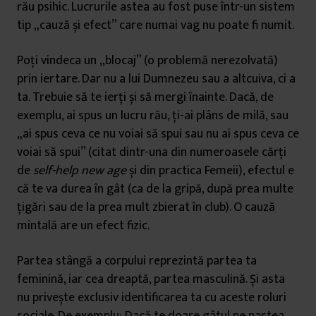
rău psihic. Lucrurile astea au fost puse într-un sistem
tip „cauză și efect” care numai vag nu poate fi numit.
Poți vindeca un „blocaj” (o problemă nerezolvată)
prin iertare. Dar nu a lui Dumnezeu sau a altcuiva, ci a
ta. Trebuie să te ierți și să mergi înainte. Dacă, de
exemplu, ai spus un lucru rău, ți-ai plâns de milă, sau
„ai spus ceva ce nu voiai să spui sau nu ai spus ceva ce
voiai să spui” (citat dintr-una din numeroasele cărți
de
self-help new age
și din practica Femeii), efectul e
că te va durea în gât (ca de la gripă, după prea multe
țigări sau de la prea mult zbierat în club). O cauză
mintală are un efect fizic.
Partea stângă a corpului reprezintă partea ta
feminină, iar cea dreaptă, partea masculină. Și asta
nu privește exclusiv identificarea ta cu aceste roluri