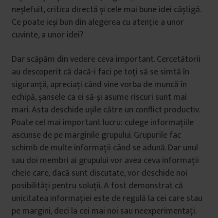
neșlefuit, critica directă și cele mai bune idei câștigă.
Ce poate ieși bun din alegerea cu atenție a unor
cuvinte, a unor idei?
Dar scăpăm din vedere ceva important. Cercetătorii
au descoperit că dacă-i faci pe toți să se simtă în
siguranță, apreciați când vine vorba de muncă în
echipă, șansele ca ei să-și asume riscuri sunt mai
mari. Asta deschide ușile către un conflict productiv.
Poate cel mai important lucru: culege informațiile
ascunse de pe marginile grupului. Grupurile fac
schimb de multe informații când se adună. Dar unul
sau doi membri ai grupului vor avea ceva informații
cheie care, dacă sunt discutate, vor deschide noi
posibilități pentru soluții. A fost demonstrat că
unicitatea informației este de regulă la cei care stau
pe margini, deci la cei mai noi sau neexperimentați.