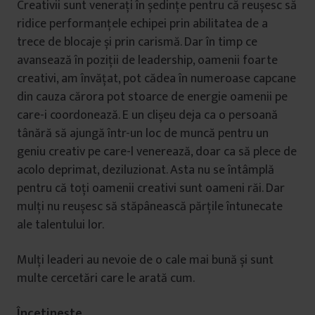
Creativii sunt venerați în ședințe pentru că reușesc să
ridice performanțele echipei prin abilitatea de a
trece de blocaje și prin carismă. Dar în timp ce
avansează în poziții de leadership, oamenii foarte
creativi, am învățat, pot cădea în numeroase capcane
din cauza cărora pot stoarce de energie oamenii pe
care-i coordonează. E un clișeu deja ca o persoană
tânără să ajungă într-un loc de muncă pentru un
geniu creativ pe care-l venerează, doar ca să plece de
acolo deprimat, deziluzionat. Asta nu se întâmplă
pentru că toți oamenii creativi sunt oameni răi. Dar
mulți nu reușesc să stăpânească părțile întunecate
ale talentului lor.
Mulți leaderi au nevoie de o cale mai bună și sunt
multe cercetări care le arată cum.
Încetinește.