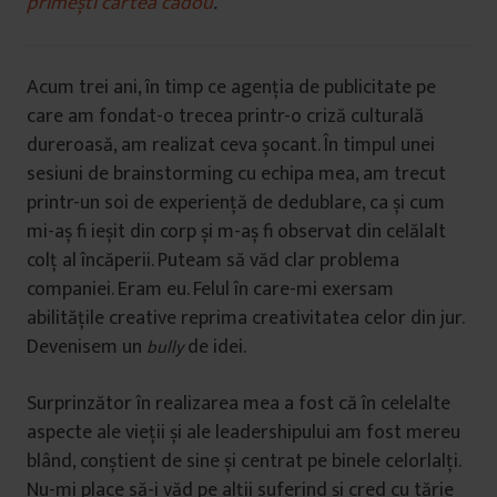
primești cartea cadou
.
Acum trei ani, în timp ce agenția de publicitate pe
care am fondat-o trecea printr-o criză culturală
dureroasă, am realizat ceva șocant. În timpul unei
sesiuni de brainstorming cu echipa mea, am trecut
printr-un soi de experiență de dedublare, ca și cum
mi-aș fi ieșit din corp și m-aș fi observat din celălalt
colț al încăperii. Puteam să văd clar problema
companiei. Eram eu. Felul în care-mi exersam
abilitățile creative reprima creativitatea celor din jur.
Devenisem un
de idei.
bully
Surprinzător în realizarea mea a fost că în celelalte
aspecte ale vieții și ale leadershipului am fost mereu
blând, conștient de sine și centrat pe binele celorlalți.
Nu-mi place să-i văd pe alții suferind și cred cu tărie