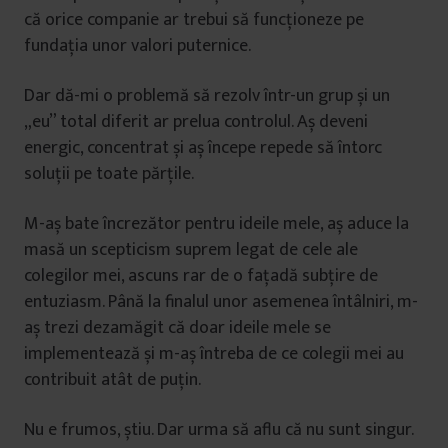
că orice companie ar trebui să funcționeze pe
fundația unor valori puternice.
Dar dă-mi o problemă să rezolv într-un grup și un
„eu” total diferit ar prelua controlul. Aș deveni
energic, concentrat și aș începe repede să întorc
soluții pe toate părțile.
M-aș bate încrezător pentru ideile mele, aș aduce la
masă un scepticism suprem legat de cele ale
colegilor mei, ascuns rar de o fațadă subțire de
entuziasm. Până la finalul unor asemenea întâlniri, m-
aș trezi dezamăgit că doar ideile mele se
implementează și m-aș întreba de ce colegii mei au
contribuit atât de puțin.
Nu e frumos, știu. Dar urma să aflu că nu sunt singur.