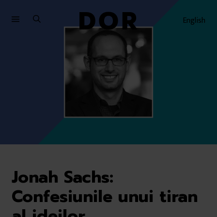
Sari
Sari
la
la
English
meniu
conținut
Jonah Sachs:
Confesiunile unui tiran
al ideilor