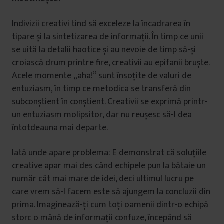
Indivizii creativi tind să exceleze la încadrarea în
tipare și la sintetizarea de informații. În timp ce unii
se uită la detalii haotice și au nevoie de timp să-și
croiască drum printre fire, creativii au epifanii bruște.
Acele momente „aha!” sunt însoțite de valuri de
entuziasm, în timp ce metodica se transferă din
subconștient în conștient. Creativii se exprimă printr-
un entuziasm molipsitor, dar nu reușesc să-l dea
întotdeauna mai departe.
Iată unde apare problema: E demonstrat că soluțiile
creative apar mai des când echipele pun la bătaie un
număr cât mai mare de idei, deci ultimul lucru pe
care vrem să-l facem este să ajungem la concluzii din
prima. Imaginează-ți cum toți oamenii dintr-o echipă
storc o mână de informații confuze, începând să