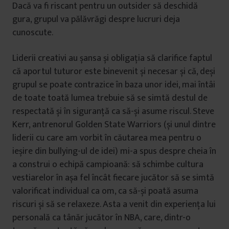
Dacă va fi riscant pentru un outsider să deschidă
gura, grupul va pălăvrăgi despre lucruri deja
cunoscute.
Liderii creativi au șansa și obligația să clarifice faptul
că aportul tuturor este binevenit și necesar și că, deși
grupul se poate contrazice în baza unor idei, mai întâi
de toate toată lumea trebuie să se simtă destul de
respectată și în siguranță ca să-și asume riscul. Steve
Kerr, antrenorul Golden State Warriors (și unul dintre
liderii cu care am vorbit în căutarea mea pentru o
ieșire din bullying-ul de idei) mi-a spus despre cheia în
a construi o echipă campioană: să schimbe cultura
vestiarelor în așa fel încât fiecare jucător să se simtă
valorificat individual ca om, ca să-și poată asuma
riscuri și să se relaxeze. Asta a venit din experiența lui
personală ca tânăr jucător în NBA, care, dintr-o