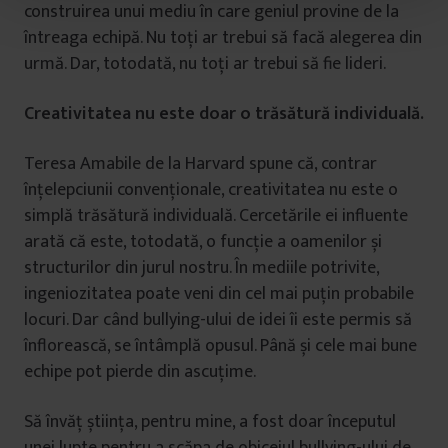
construirea unui mediu în care geniul provine de la
u
întreaga echipă. Nu toți ar trebui să facă alegerea din
l
urmă. Dar, totodată, nu toți ar trebui să fie lideri.
u
i
Creativitatea nu este doar o trăsătură individuală.
Teresa Amabile de la Harvard spune că, contrar
înțelepciunii convenționale, creativitatea nu este o
simplă trăsătură individuală. Cercetările ei influente
arată că este, totodată, o funcție a oamenilor și
structurilor din jurul nostru. În mediile potrivite,
ingeniozitatea poate veni din cel mai puțin probabile
locuri. Dar când bullying-ului de idei îi este permis să
înflorească, se întâmplă opusul. Până și cele mai bune
echipe pot pierde din ascuțime.
Să învăț știința, pentru mine, a fost doar începutul