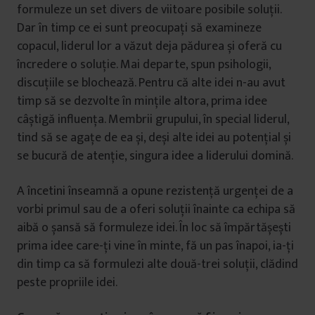
formuleze un set divers de viitoare posibile soluții.
Dar în timp ce ei sunt preocupați să examineze
copacul, liderul lor a văzut deja pădurea și oferă cu
încredere o soluție. Mai departe, spun psihologii,
discuțiile se blochează. Pentru că alte idei n-au avut
timp să se dezvolte în mințile altora, prima idee
câștigă influența. Membrii grupului, în special liderul,
tind să se agațe de ea și, deși alte idei au potențial și
se bucură de atenție, singura idee a liderului domină.
A încetini înseamnă a opune rezistență urgenței de a
vorbi primul sau de a oferi soluții înainte ca echipa să
aibă o șansă să formuleze idei. În loc să împărtășești
prima idee care-ți vine în minte, fă un pas înapoi, ia-ți
din timp ca să formulezi alte două-trei soluții, clădind
peste propriile idei.