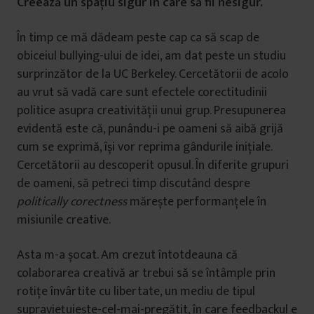
Creează un spațiu sigur în care să fii nesigur.
În timp ce mă dădeam peste cap ca să scap de
obiceiul bullying-ului de idei, am dat peste un studiu
surprinzător de la UC Berkeley. Cercetătorii de acolo
au vrut să vadă care sunt efectele corectitudinii
politice asupra creativității unui grup. Presupunerea
evidentă este că, punându-i pe oameni să aibă grijă
cum se exprimă, își vor reprima gândurile inițiale.
Cercetătorii au descoperit opusul. În diferite grupuri
de oameni, să petreci timp discutând despre
politically corectness
mărește performanțele în
misiunile creative.
Asta m-a șocat. Am crezut întotdeauna că
colaborarea creativă ar trebui să se întâmple prin
rotițe învârtite cu libertate, un mediu de tipul
supraviețuiește-cel-mai-pregătit, în care feedbackul e