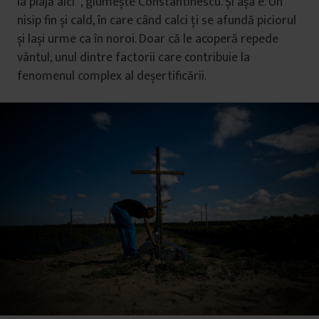
la plajă aici”, glumește Constantinescu. Și așa e. Un
nisip fin și cald, în care când calci ți se afundă piciorul
și lași urme ca în noroi. Doar că le acoperă repede
vântul, unul dintre factorii care contribuie la
fenomenul complex al deșertificării.