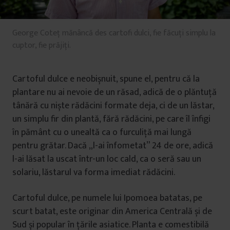
George Coteț mănâncă des cartofi dulci, fie făcuți simplu la
cuptor, fie prăjiți.
Cartoful dulce e neobișnuit, spune el, pentru că la
plantare nu ai nevoie de un răsad, adică de o plăntuță
tânără cu niște rădăcini formate deja, ci de un lăstar,
un simplu fir din plantă, fără rădăcini, pe care îl înfigi
în pământ cu o unealtă ca o furculiță mai lungă
pentru grătar. Dacă „l-ai înfometat” 24 de ore, adică
l-ai lăsat la uscat într-un loc cald, ca o seră sau un
solariu, lăstarul va forma imediat rădăcini.
Cartoful dulce, pe numele lui Ipomoea batatas, pe
scurt batat, este originar din America Centrală și de
Sud și popular în țările asiatice. Planta e comestibilă