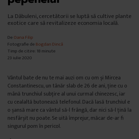
La Dăbuleni, cercetătorii se luptă să cultive plante
exotice care să revitalizeze economia locală.
De
Oana Filip
Fotografie de
Bogdan Dincă
Timp de citire: 18 minute
23 iulie 2020
Vântul bate de nu te mai auzi om cu om și Mircea
Constantinescu, un tânăr slab de 26 de ani, ține cu o
mână trunchiul subțire al unui curmal chinezesc, iar
cu cealaltă butonează telefonul. Dacă lasă trunchiul e
o șansă mare ca vântul să-l frângă, dar nici să-l țină la
nesfârșit nu poate. Se uită împrejur, măcar de-ar fi
singurul pom în pericol.