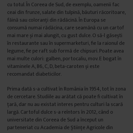
cu totul. În Coreea de Sud, de exemplu, oamenii fac
ceai din frunze, salate din tulpină, băuturi răcoritoare,
făină sau coloranți din rădăcină. În Europa se
consumă numai rădăcina, care seamănă cu un cartof
mai mare și mai alungit, cu gust dulce. O să-l găsești
în restaurante sau în supermarketuri, fie la raionul de
legume, fie pe raft sub formă de chipsuri. Poate avea
mai multe culori: galben, portocaliu, mov. E bogat în
vitaminele A, B6, C, D, beta-caroten și este
recomandat diabeticilor.
Prima dată s-a cultivat în România în 1954, tot în zona
de cercetare. Studiile au arătat că poate fi cultivat în
țară, dar nu au existat interes pentru culturi la scară
largă. Cartoful dulce s-a reîntors în 2012, când o
universitate din Coreea de Sud a început un
parteneriat cu Academia de Științe Agricole din