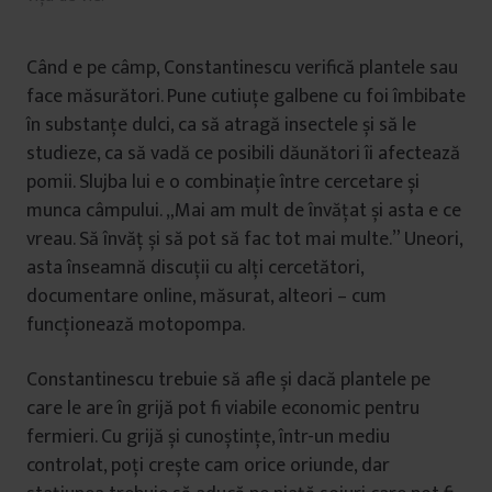
Când e pe câmp, Constantinescu verifică plantele sau
face măsurători. Pune cutiuțe galbene cu foi îmbibate
în substanțe dulci, ca să atragă insectele și să le
studieze, ca să vadă ce posibili dăunători îi afectează
pomii. Slujba lui e o combinație între cercetare și
munca câmpului. „Mai am mult de învățat și asta e ce
vreau. Să învăț și să pot să fac tot mai multe.” Uneori,
asta înseamnă discuții cu alți cercetători,
documentare online, măsurat, alteori – cum
funcționează motopompa.
Constantinescu trebuie să afle și dacă plantele pe
care le are în grijă pot fi viabile economic pentru
fermieri. Cu grijă și cunoștințe, într-un mediu
controlat, poți crește cam orice oriunde, dar