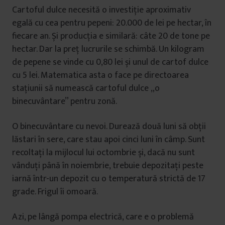
Cartoful dulce necesită o investiție aproximativ
egală cu cea pentru pepeni: 20.000 de lei pe hectar, în
fiecare an. Și producția e similară: câte 20 de tone pe
hectar. Dar la preț lucrurile se schimbă. Un kilogram
de pepene se vinde cu 0,80 lei și unul de cartof dulce
cu 5 lei. Matematica asta o face pe directoarea
stațiunii să numească cartoful dulce „o
binecuvântare” pentru zonă.
O binecuvântare cu nevoi. Durează două luni să obții
lăstari în sere, care stau apoi cinci luni în câmp. Sunt
recoltați la mijlocul lui octombrie și, dacă nu sunt
vânduți până în noiembrie, trebuie depozitați peste
iarnă într-un depozit cu o temperatură strictă de 17
grade. Frigul îi omoară.
Azi, pe lângă pompa electrică, care e o problemă