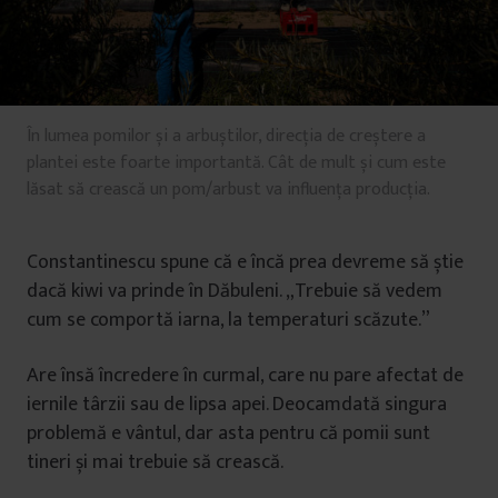
În lumea pomilor și a arbuștilor, direcția de creștere a
plantei este foarte importantă. Cât de mult și cum este
lăsat să crească un pom/arbust va influența producția.
Constantinescu spune că e încă prea devreme să știe
dacă kiwi va prinde în Dăbuleni. „Trebuie să vedem
cum se comportă iarna, la temperaturi scăzute.”
Are însă încredere în curmal, care nu pare afectat de
iernile târzii sau de lipsa apei. Deocamdată singura
problemă e vântul, dar asta pentru că pomii sunt
tineri și mai trebuie să crească.