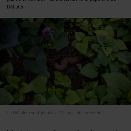
Dăbuleni.
La Dăbuleni sunt plantate 10 soiuri de cartofi dulci.