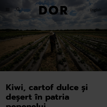
Sari
Sari
la
la
English
meniu
conținut
Kiwi, cartof dulce și
deșert în patria
pepenelui