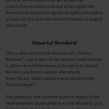
De 61 de ani cercetătorii de aici se luptă să
transforme una dintre cele mai aride regiuni din
România într-un paradis agricol, iar lupta asta implică
și soiuri pe care nu le-am asociat niciodată cu piața și
clima locale.
Deșertul României
Zile cu vânt sunt tot mai obișnuite aici. „Sahara
României”, cum a ajuns să fie cunoscut sudul Olteniei
e, alături de sudul Moldovei, Dobrogei și al Câmpiei
Române, una dintre regiunile afectate de
deșertificare, adică transformarea pământurilor
fertile în deșert.
Deși dunele nu sunt evidente la prima vedere, îți dai
seama imediat că pământul nu e ca în alte părți. „E ca