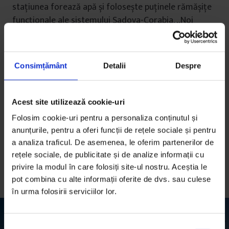
stațiunea forează apă și folosește puținele rămășițe
funcționale ale sistemului Sadova-Corabia. „Noi
mereu trăim într-o luptă cu natura”, spune ea. „Și noi
facem eforturi, ca și plantele pe care le cultivăm. Și
ele sunt niște luptătoare, și noi suntem niște
Consimțământ
Detalii
Despre
luptători.”
Când unele plante pierd bătălia, cercetătorii caută
Acest site utilizează cookie-uri
soldați noi. În 2016, au pornit o dezbatere cu
Folosim cookie-uri pentru a personaliza conținutul și
reprezentanți ai universităților și instituțiilor din zona
anunțurile, pentru a oferi funcții de rețele sociale și pentru
agricolă despre ce fel de pomi s-ar preta la aceste
a analiza traficul. De asemenea, le oferim partenerilor de
soluri și, așa, pe câmpul experimental s-au plantat
rețele sociale, de publicitate și de analize informații cu
trandafiri bulgărești pentru dulceață, măslini, curmali
privire la modul în care folosiți site-ul nostru. Aceștia le
sau kiwi.
pot combina cu alte informații oferite de dvs. sau culese
în urma folosirii serviciilor lor.
S