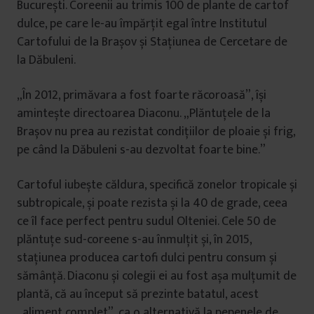
București. Coreenii au trimis 100 de plante de cartof
dulce, pe care le-au împărțit egal între Institutul
Cartofului de la Brașov și Stațiunea de Cercetare de
la Dăbuleni.
„În 2012, primăvara a fost foarte răcoroasă”, își
amintește directoarea Diaconu. „Plăntuțele de la
Brașov nu prea au rezistat condițiilor de ploaie și frig,
pe când la Dăbuleni s-au dezvoltat foarte bine.”
Cartoful iubește căldura, specifică zonelor tropicale și
subtropicale, și poate rezista și la 40 de grade, ceea
ce îl face perfect pentru sudul Olteniei. Cele 50 de
plăntuțe sud-coreene s-au înmulțit și, în 2015,
stațiunea producea cartofi dulci pentru consum și
sămânță. Diaconu și colegii ei au fost așa mulțumit de
plantă, că au început să prezinte batatul, acest
„aliment complet”, ca o alternativă la pepenele de