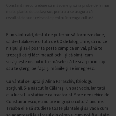
Constantinescu trebuie să măsoare și să ia probe de la mai
multe plante de același soi, pentru a se asigura că
rezultatele sunt relevante pentru întreaga cultură.
E un vânt cald, destul de puternic să formeze dune,
să destabilizeze o fată de 60 de kilograme, să ridice
nisipul și să-l poarte peste câmp ca un val, până te
trezești că-ți lăcrimează ochii și că simți cum
scrâșnește nisipul între măsele, că te scarpini în cap
sau te ștergi pe față și mâinile ți se înnegresc.
Cu vântul se luptă și Alina Paraschiv, fiziologul
stațiunii. S-a născut în Călărași, un sat vecin, iar tatăl
ei a lucrat la stațiune ca tractorist. Spre deosebire de
Constantinescu, ea nu are în grijă o cultură anume.
Treaba ei e să studieze toate plantele și să vadă cum
se adaptează la stresul din câmp și cum pot fi ajutate