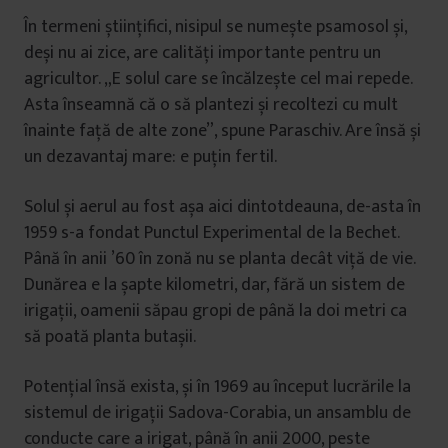
În termeni științifici, nisipul se numește psamosol și,
deși nu ai zice, are calități importante pentru un
agricultor. „E solul care se încălzește cel mai repede.
Asta înseamnă că o să plantezi și recoltezi cu mult
înainte față de alte zone”, spune Paraschiv. Are însă și
un dezavantaj mare: e puțin fertil.
Solul și aerul au fost așa aici dintotdeauna, de-asta în
1959 s-a fondat Punctul Experimental de la Bechet.
Până în anii ’60 în zonă nu se planta decât viță de vie.
Dunărea e la șapte kilometri, dar, fără un sistem de
irigații, oamenii săpau gropi de până la doi metri ca
să poată planta butașii.
Potențial însă exista, și în 1969 au început lucrările la
sistemul de irigații Sadova-Corabia, un ansamblu de
conducte care a irigat, până în anii 2000, peste