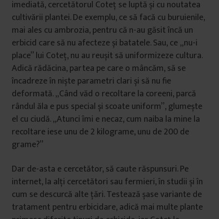
imediată, cercetătorul Coteț se luptă și cu noutatea
cultivării plantei. De exemplu, ce să facă cu buruienile,
mai ales cu ambrozia, pentru că n-au găsit încă un
erbicid care să nu afecteze și batatele. Sau, ce „nu-i
place” lui Coteț, nu au reușit să uniformizeze cultura.
Adică rădăcina, partea pe care o mâncăm, să se
încadreze în niște parametri clari și să nu fie
deformată. „Când văd o recoltare la coreeni, parcă
rândul ăla e pus special și scoate uniform”, glumește
el cu ciudă. „Atunci îmi e necaz, cum naiba la mine la
recoltare iese unu de 2 kilograme, unu de 200 de
grame?”
Dar de-asta e cercetător, să caute răspunsuri. Pe
internet, la alți cercetători sau fermieri, în studii și în
cum se descurcă alte țări. Testează șase variante de
tratament pentru erbicidare, adică mai multe plante