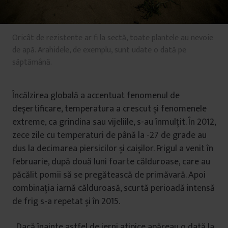
Oricât de rezistente ar fi la sectă, toate plantele au nevoie
de apă. Arahidele, de exemplu, sunt udate o dată pe
săptămână.
Încălzirea globală a accentuat fenomenul de
deșertificare, temperatura a crescut și fenomenele
extreme, ca grindina sau vijeliile, s-au înmulțit. În 2012,
zece zile cu temperaturi de până la -27 de grade au
dus la decimarea piersicilor și caișilor. Frigul a venit în
februarie, după două luni foarte călduroase, care au
păcălit pomii să se pregătească de primăvară. Apoi
combinația iarnă călduroasă, scurtă perioadă intensă
de frig s-a repetat și în 2015.
„Dacă înainte astfel de ierni atipice apăreau o dată la