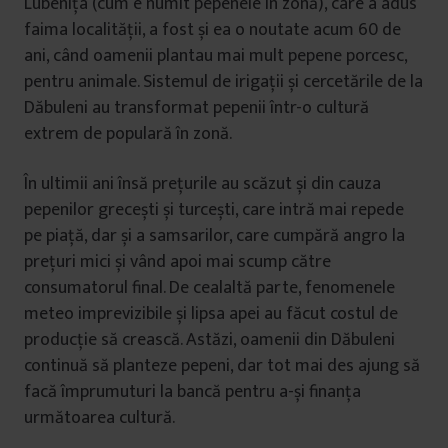
Lubenița (cum e numit pepenele în zonă), care a adus
faima localității, a fost și ea o noutate acum 60 de
ani, când oamenii plantau mai mult pepene porcesc,
pentru animale. Sistemul de irigații și cercetările de la
Dăbuleni au transformat pepenii într-o cultură
extrem de populară în zonă.
În ultimii ani însă prețurile au scăzut și din cauza
pepenilor grecești și turcești, care intră mai repede
pe piață, dar și a samsarilor, care cumpără angro la
prețuri mici și vând apoi mai scump către
consumatorul final. De cealaltă parte, fenomenele
meteo imprevizibile și lipsa apei au făcut costul de
producție să crească. Astăzi, oamenii din Dăbuleni
continuă să planteze pepeni, dar tot mai des ajung să
facă împrumuturi la bancă pentru a-și finanța
următoarea cultură.