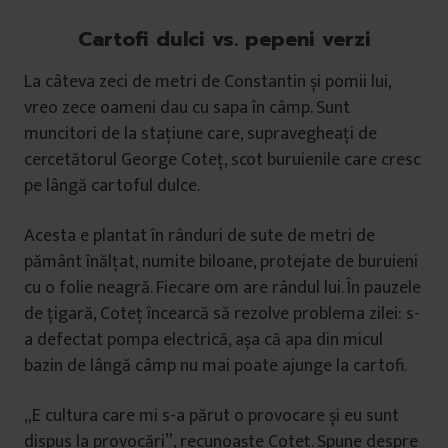
Cartofi dulci vs. pepeni verzi
La câteva zeci de metri de Constantin și pomii lui,
vreo zece oameni dau cu sapa în câmp. Sunt
muncitori de la stațiune care, supravegheați de
cercetătorul George Coteț, scot buruienile care cresc
pe lângă cartoful dulce.
Acesta e plantat în rânduri de sute de metri de
pământ înălțat, numite biloane, protejate de buruieni
cu o folie neagră. Fiecare om are rândul lui. În pauzele
de țigară, Coteț încearcă să rezolve problema zilei: s-
a defectat pompa electrică, așa că apa din micul
bazin de lângă câmp nu mai poate ajunge la cartofi.
„E cultura care mi s-a părut o provocare și eu sunt
dispus la provocări”, recunoaște Coteț. Spune despre