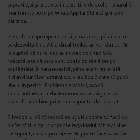
supraviețui și produce în condițiile de acolo. Tânărul îi
mai trimite poze pe WhatsApp lui Stănică și îi cere
părerea.
Plantele au aproape un an și jumătate și până acum
se dezvoltă bine. Abia din al treilea an vor da rod. Nu
le supără căldura, dar au nevoie de umiditate
ridicată, așa că vara sunt udate de două ori pe
săptămână. În țara noastră, până acum nu există
niciun dăunător natural sau vreo boală care să pună
kiwiul în pericol. Problema e vântul, așa că
Constantinescu trebuie mereu să se asigure că
plantele sunt bine prinse de suportul de cățărat.
E treaba lui să găsească soluții. Nu poate să facă să
nu fie vânt, sigur, dar poate lega kiwiul cât mai bine
de suport, ca să-l protejeze. Nu poate face să nu fie