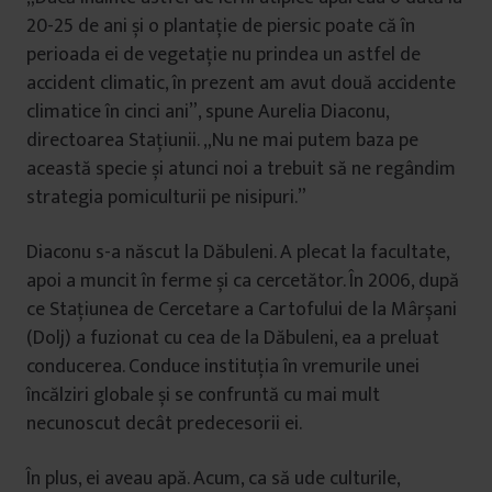
20-25 de ani și o plantație de piersic poate că în
perioada ei de vegetație nu prindea un astfel de
accident climatic, în prezent am avut două accidente
climatice în cinci ani”, spune Aurelia Diaconu,
directoarea Stațiunii. „Nu ne mai putem baza pe
această specie și atunci noi a trebuit să ne regândim
strategia pomiculturii pe nisipuri.”
Diaconu s-a născut la Dăbuleni. A plecat la facultate,
apoi a muncit în ferme și ca cercetător. În 2006, după
ce Stațiunea de Cercetare a Cartofului de la Mârșani
(Dolj) a fuzionat cu cea de la Dăbuleni, ea a preluat
conducerea. Conduce instituția în vremurile unei
încălziri globale și se confruntă cu mai mult
necunoscut decât predecesorii ei.
În plus, ei aveau apă. Acum, ca să ude culturile,