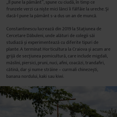
„Îl pune la pământ”, spune cu ciudă, în timp ce
frunzele verzi ca niște mici lănci îi fâlfâie la ureche. Și
dacă-l pune la pământ s-a dus un an de muncă.
Constantinescu lucrează din 2019 la Stațiunea de
Cercetare Dăbuleni, unde alături de colegii săi
studiază și experimentează cu diferite tipuri de
plante. A terminat Horticultura la Craiova și acum are
grijă de secțiunea pomicultură, care include migdali,
măslini, piersici, pruni, nuci, afini, coacăzi, trandafiri,
cătină, dar și nume străine – curmali chinezești,
banana nordului, kaki sau kiwi.