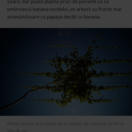
soare, dar poate planta șiruri de porumb ca să
umbrească banana nordului, un arbust cu fructe mai
asemănătoare cu papaya decât cu banana.
Planta de kiwi are nevoie de un suport de creștere, la fel ca
vița de vie.