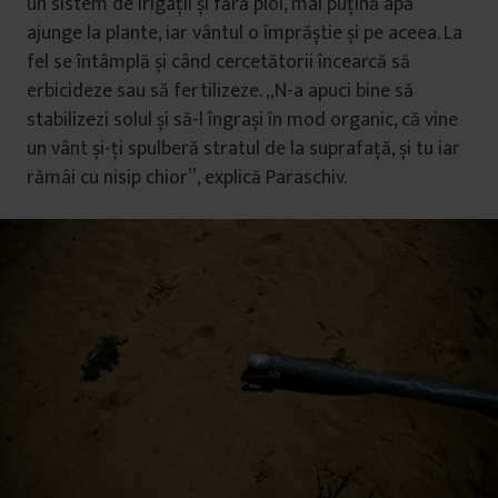
un sistem de irigații și fără ploi, mai puțină apă
ajunge la plante, iar vântul o împrăștie și pe aceea. La
fel se întâmplă și când cercetătorii încearcă să
erbicideze sau să fertilizeze. „N-a apuci bine să
stabilizezi solul și să-l îngrași în mod organic, că vine
un vânt și-ți spulberă stratul de la suprafață, și tu iar
rămâi cu nisip chior”, explică Paraschiv.