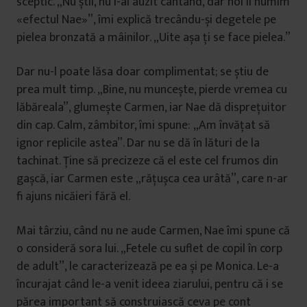
sceptic. „Nu știi, nu l-ai auzit cântând, dar noi îl numim
«efectul Nae»”, îmi explică trecându-și degetele pe
pielea bronzată a mâinilor. „Uite așa ți se face pielea.”
Dar nu-l poate lăsa doar complimentat; se știu de
prea mult timp. „Bine, nu muncește, pierde vremea cu
lăbăreala”, glumește Carmen, iar Nae dă disprețuitor
din cap. Calm, zâmbitor, îmi spune: „Am învățat să
ignor replicile astea”. Dar nu se dă în lături de la
tachinat. Ține să precizeze că el este cel frumos din
gașcă, iar Carmen este „rățușca cea urâtă”, care n-ar
fi ajuns nicăieri fără el.
Mai târziu, când nu ne aude Carmen, Nae îmi spune că
o consideră sora lui. „Fetele cu suflet de copil în corp
de adult”, le caracterizează pe ea și pe Monica. Le-a
încurajat când le-a venit ideea ziarului, pentru că i se
părea important să construiască ceva pe cont