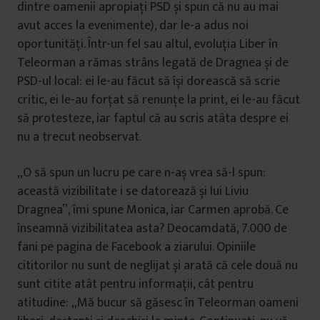
dintre oamenii apropiați PSD și spun că nu au mai
avut acces la evenimente), dar le-a adus noi
oportunități. Într-un fel sau altul, evoluția Liber în
Teleorman a rămas strâns legată de Dragnea și de
PSD-ul local: ei le-au făcut să își dorească să scrie
critic, ei le-au forțat să renunțe la print, ei le-au făcut
să protesteze, iar faptul că au scris atâta despre ei
nu a trecut neobservat.
„O să spun un lucru pe care n-aș vrea să-l spun:
această vizibilitate i se datorează și lui Liviu
Dragnea”, îmi spune Monica, iar Carmen aprobă. Ce
înseamnă vizibilitatea asta? Deocamdată, 7.000 de
fani pe pagina de Facebook a ziarului. Opiniile
cititorilor nu sunt de neglijat și arată că cele două nu
sunt citite atât pentru informații, cât pentru
atitudine: „Mă bucur să găsesc în Teleorman oameni