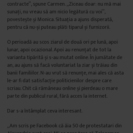
contracte”, spune Carmen. „Ziceau doar: nu mă mai
sunați, nu vreau să am nicio legătură cu voi”,
povestește și Monica. Situația a ajuns disperată,
pentru că nu-și puteau plăti tiparul și furnizorii.
O perioadă au scos ziarul de două ori pe lună, apoi
lunar, apoi ocazional. Apoi au renunțat de tot la
varianta tipărită și s-au mutat online. În jumătate de
an, au ajuns să facă voluntariat la ziar și trăiau din
banii familiilor. N-au vrut să renunțe, mai ales că asta
le-ar fi dat satisfacție politicienilor despre care
scriau. Chit că rămâneau online și pierdeau o mare
parte din publicul rural, fără acces la internet.
Dar s-a întâmplat ceva interesant.
„Am scris pe Facebook că ăia 50 de protestatari din