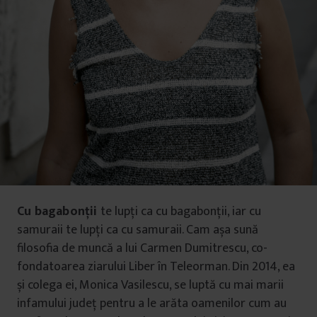
Cu bagabonții
te lupți ca cu bagabonții, iar cu
samuraii te lupți ca cu samuraii. Cam așa sună
filosofia de muncă a lui Carmen Dumitrescu, co-
fondatoarea ziarului Liber în Teleorman. Din 2014, ea
și colega ei, Monica Vasilescu, se luptă cu mai marii
infamului județ pentru a le arăta oamenilor cum au