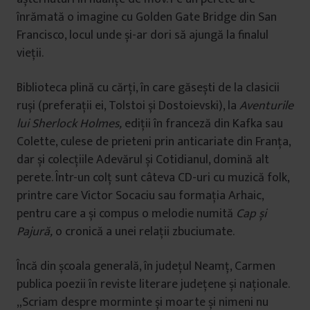
înrămată o imagine cu Golden Gate Bridge din San
Francisco, locul unde și-ar dori să ajungă la finalul
vieții.
Biblioteca plină cu cărți, în care găsești de la clasicii
ruși (preferații ei, Tolstoi și Dostoievski), la
Aventurile
lui Sherlock Holmes,
ediții în franceză din Kafka sau
Colette, culese de prieteni prin anticariate din Franța,
dar și colecțiile Adevărul și Cotidianul, domină alt
perete. Într-un colț sunt câteva CD-uri cu muzică folk,
printre care Victor Socaciu sau formația Arhaic,
pentru care a și compus o melodie numită
Cap
și
Pajură,
o cronică a unei relații zbuciumate.
Încă din școala generală, în județul Neamț, Carmen
publica poezii în reviste literare județene și naționale.
„Scriam despre morminte și moarte și nimeni nu