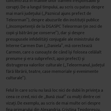
concentrată în mâinile unor oameni iresponsabili și
corupți. De-a lungul timpului, au scris cu patos despre
mai marii județului („Paznicul ajuns prefect de
Teleorman”), despre abuzurile din instituții publice
(„Incompetenții de la DGASPC Teleorman țin zeci de
copii și bătrâni pe conserve”), dar și despre
presupusele infidelități conjugale ale ministrului de
Interne Carmen Dan („Daniela”, mă corectează
Carmen, care o cunoaște de când își folosea celălalt
prenume și era subprefect, apoi prefect) și
distrugerea valorilor culturale („Teleormanul, județul
fără librării, teatre, case memoriale și evenimente
culturale”).
Felul în care scriu nu lasă loc nici de dubii în privința a
ceea ce cred, nici de „Bună ziua!” cu mulți dintre cei
vizați. De exemplu, au scris de mai multe ori despre
fina primarului din Alexandria, Cristina Teodorescu,