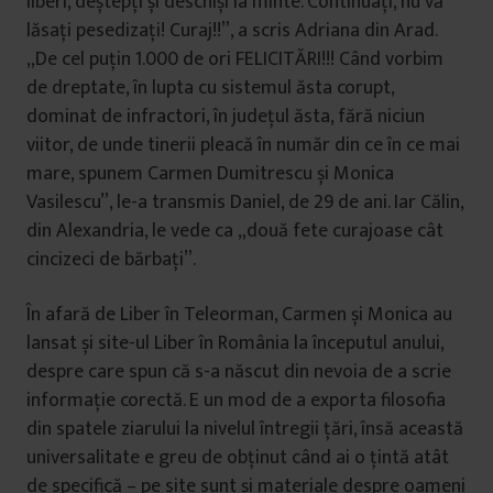
liberi, deștepți și deschiși la minte. Continuați, nu vă
lăsați pesedizați! Curaj!!”, a scris Adriana din Arad.
„De cel puțin 1.000 de ori FELICITĂRI!!! Când vorbim
de dreptate, în lupta cu sistemul ăsta corupt,
dominat de infractori, în județul ăsta, fără niciun
viitor, de unde tinerii pleacă în număr din ce în ce mai
mare, spunem Carmen Dumitrescu și Monica
Vasilescu”, le-a transmis Daniel, de 29 de ani. Iar Călin,
din Alexandria, le vede ca „două fete curajoase cât
cincizeci de bărbați”.
În afară de Liber în Teleorman, Carmen și Monica au
lansat și site-ul Liber în România la începutul anului,
despre care spun că s-a născut din nevoia de a scrie
informație corectă. E un mod de a exporta filosofia
din spatele ziarului la nivelul întregii țări, însă această
universalitate e greu de obținut când ai o țintă atât
de specifică – pe site sunt și materiale despre oameni