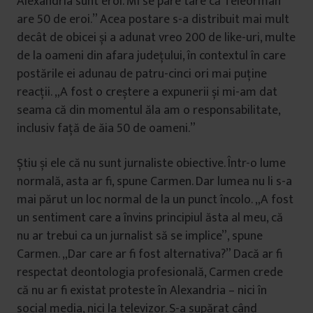
Alexandria sunt eroi. Mi se pare tare că Teleorman
are 50 de eroi.” Acea postare s-a distribuit mai mult
decât de obicei și a adunat vreo 200 de like-uri, multe
de la oameni din afara județului, în contextul în care
postările ei adunau de patru-cinci ori mai puține
reacții. „A fost o creștere a expunerii și mi-am dat
seama că din momentul ăla am o responsabilitate,
inclusiv față de ăia 50 de oameni.”
Știu și ele că nu sunt jurnaliste obiective. Într-o lume
normală, asta ar fi, spune Carmen. Dar lumea nu li s-a
mai părut un loc normal de la un punct încolo. „A fost
un sentiment care a învins principiul ăsta al meu, că
nu ar trebui ca un jurnalist să se implice”, spune
Carmen. „Dar care ar fi fost alternativa?” Dacă ar fi
respectat deontologia profesională, Carmen crede
că nu ar fi existat proteste în Alexandria – nici în
social media, nici la televizor. S-a supărat când