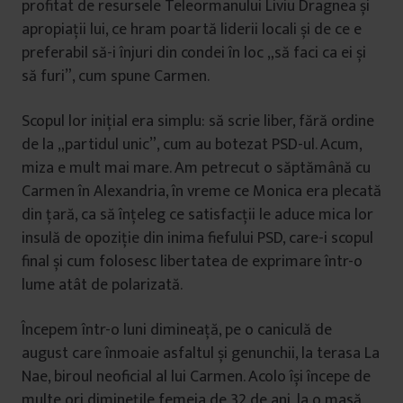
profitat de resursele Teleormanului Liviu Dragnea și
apropiații lui, ce hram poartă liderii locali și de ce e
preferabil să-i înjuri din condei în loc „să faci ca ei și
să furi”, cum spune Carmen.
Scopul lor inițial era simplu: să scrie liber, fără ordine
de la „partidul unic”, cum au botezat PSD-ul. Acum,
miza e mult mai mare. Am petrecut o săptămână cu
Carmen în Alexandria, în vreme ce Monica era plecată
din țară, ca să înțeleg ce satisfacții le aduce mica lor
insulă de opoziție din inima fiefului PSD, care-i scopul
final și cum folosesc libertatea de exprimare într-o
lume atât de polarizată.
Începem într-o luni dimineață, pe o caniculă de
august care înmoaie asfaltul și genunchii, la terasa La
Nae, biroul neoficial al lui Carmen. Acolo își începe de
multe ori diminețile femeia de 32 de ani, la o masă