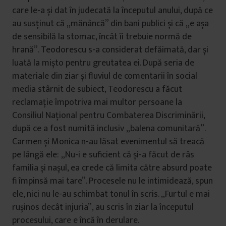
care le-a și dat în judecată la începutul anului, după ce
au susținut că „mănâncă” din bani publici și că „e așa
de sensibilă la stomac, încât îi trebuie normă de
hrană”. Teodorescu s-a considerat defăimată, dar și
luată la mișto pentru greutatea ei. După seria de
materiale din ziar și fluviul de comentarii în social
media stârnit de subiect, Teodorescu a făcut
reclamație împotriva mai multor persoane la
Consiliul Național pentru Combaterea Discriminării,
după ce a fost numită inclusiv „balena comunitară”.
Carmen și Monica n-au lăsat evenimentul să treacă
pe lângă ele: „Nu-i e suficient că și-a făcut de râs
familia și nașul, ea crede că limita către absurd poate
fi împinsă mai tare”. Procesele nu le intimidează, spun
ele, nici nu le-au schimbat tonul în scris. „Furtul e mai
rușinos decât injuria”, au scris în ziar la începutul
procesului, care e încă în derulare.