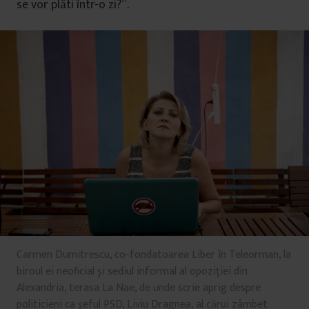
se vor plăti într-o zi?”.
Carmen Dumitrescu, co-fondatoarea Liber în Teleorman, la
biroul ei neoficial și sediul informal al opoziției din
Alexandria, terasa La Nae, de unde scrie aprig despre
politicieni ca șeful PSD, Liviu Dragnea, al cărui zâmbet