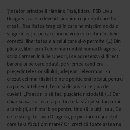
Ținta lor principală rămâne, însă, liderul PSD Liviu
Dragnea, care a devenit sinonim cu județul care l-a
creat. „Realitatea tragică în care ne mișcăm ne dă o
singură lecție, pe care noi nu vrem s-o citim în cheie
corectă: libertatea e a celui care și-o permite. (…) Din
păcate, liber prin Teleorman umblă numai Dragnea”,
scria Carmen în iulie. Uneori, i se adresează și direct
baronului pe care odată, pe vremea când era
președintele Consiliului Județean Teleorman, l-a
crezut cel mai răsărit dintre politicienii locului, pentru
că părea inteligent, ferm și dispus să se țină de
cuvânt: „Poate n-o să faci pușcărie niciodată. (…) Dar
chiar și așa, cariera ta politică e la sfârșit și dacă mai
ai ambiții, ar fi mai bine pentru tine să le uiți” sau „De
ce te ștergi tu, Liviu Dragnea, pe picioare cu județul
care te-a făcut om mare? Ori crezi că toate astea nu