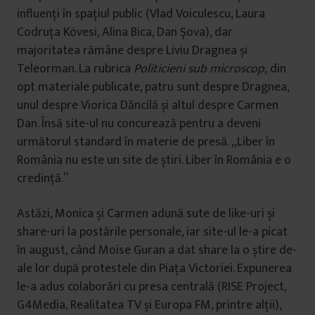
influenți în spațiul public (Vlad Voiculescu, Laura
Codruța Kövesi, Alina Bica, Dan Șova), dar
majoritatea rămâne despre Liviu Dragnea și
Teleorman. La rubrica
Politicieni sub microscop,
din
opt materiale publicate, patru sunt despre Dragnea,
unul despre Viorica Dăncilă și altul despre Carmen
Dan. Însă site-ul nu concurează pentru a deveni
următorul standard în materie de presă. „Liber în
România nu este un site de știri. Liber în România e o
credință.”
Astăzi, Monica și Carmen adună sute de like-uri și
share-uri la postările personale, iar site-ul le-a picat
în august, când Moise Guran a dat share la o știre de-
ale lor după protestele din Piața Victoriei. Expunerea
le-a adus colaborări cu presa centrală (RISE Project,
G4Media, Realitatea TV și Europa FM, printre alții),