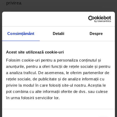
privirea.
„Păi ce facem, facem ca ei?”
„Nuuuu. Nu facem ca ei, niciodată nu facem ca ei!”
Consimțământ
Detalii
Despre
„Ei” sunt „caracatița”, cum le spun Carmen, Monica și
Nae. „Toate resursele sunt într-o singură mână sau
Acest site utilizează cookie-uri
mâna unui grup, iar grupul e mic, e o caracatiță
Folosim cookie-uri pentru a personaliza conținutul și
mititică”, îmi explică Carmen. „Ideea e că toți sunt
anunțurile, pentru a oferi funcții de rețele sociale și pentru
forțați să întindă mâna acolo.”
a analiza traficul. De asemenea, le oferim partenerilor de
rețele sociale, de publicitate și de analize informații cu
Ce îi sperie pe ea și pe Nae este cum s-a transportat
privire la modul în care folosiți site-ul nostru. Aceștia le
microcosmosul puterii din Teleorman în
pot combina cu alte informații oferite de dvs. sau culese
macrocosmosul țării: Carmen Dan e ministru de
în urma folosirii serviciilor lor.
Interne, Viorica Dăncilă e premier, iar noul șef al
Jandarmeriei Române este Cătălin Sindile, tot din
județ. Peste toți tronează Liviu Dragnea, al treilea om
S