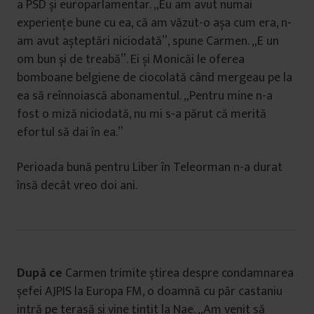
a PSD și europarlamentar. „Eu am avut numai
experiențe bune cu ea, că am văzut-o așa cum era, n-
am avut așteptări niciodată”, spune Carmen. „E un
om bun și de treabă”. Ei și Monicăi le oferea
bomboane belgiene de ciocolată când mergeau pe la
ea să reînnoiască abonamentul. „Pentru mine n-a
fost o miză niciodată, nu mi s-a părut că merită
efortul să dai în ea.”
Perioada bună pentru Liber în Teleorman n-a durat
însă decât vreo doi ani.
După ce
Carmen trimite știrea despre condamnarea
șefei AJPIS la Europa FM, o doamnă cu păr castaniu
intră pe terasă și vine țintit la Nae. „Am venit să