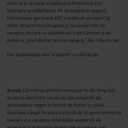
ceea ce le-a redat stabilitatea financiară și le
întărește credibilitatea. Pe deasupra, în august,
televiziunea germană ARD a publicat un reportaj
video despre Liviu Dragnea și dosarele sale de
corupție, în care au intervievat-o pe Carmen și au
numit-o „unul dintre cei mai curajoși” din Teleorman.
Dar vizibilitatea vine la pachet cu obstacole.
Acas
ă
,
Carmen își petrece mare parte din timp într-
un birou-dormitor cu pereți albi acoperiți de
autocolante negre în formă de fluturi și colivii
deschise. Lângă fereastra păzită de draperii închise la
culoare e o canapea extensibilă acoperită de
așternuturi în nuanțe de mov. Pe un perete are