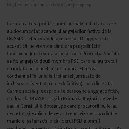
tăiat de un semn interzis stă lipit pe laptop.
Carmen a fost printre primii jurnaliști din țară care
au documentat scandalul angajărilor fictive de la
DGASPC Teleorman. În acel dosar, Dragnea este
acuzat că, pe vremea când era președintele
Consiliului Județean, a aranjat ca la Protecția Socială
să fie angajate două membre PSD care nu au trecut
niciodată pe la acel loc de muncă. El a fost
condamnat în iunie la trei ani și jumătate de
închisoare (sentința nu e definitivă). Încă din 2014,
Carmen scria și despre alte persoane angajate fictiv,
nu doar la DGASPC, ci și la Primăria Roșiorii de Vede
sau la Consiliul Județean, pe care procurorii nu le-au
cercetat, și explica de ce ar trebui vizate. Una dintre
marile ei satisfacții e că liderul PSD a primit
condamnare, pentru că simte că a contribuit și ea. „Aș