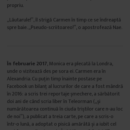
propriu.
„Lăutarule!”, îl strigă Carmen în timp ce se îndreaptă
spre baie. „Pseudo-scriitoareo!”, o apostrofează Nae.
În februarie 2017
, Monica era plecată la Londra,
unde o vizitează des pe sora ei. Carmen era în
Alexandria. Cu puțin timp înainte postase pe
Facebook un bilanț al lucrurilor de care a fost mândră
în 2016: a scris trei reportaje șmechere, a sărbătorit
doi ani de când scria liber în Teleorman („și
numărătoarea continuă în ciuda triștilor care n-au loc
de noi”), a publicat a treia carte, pe care a scris-o
într-o lună, a adoptat o pisică amărâtă și a iubit cel