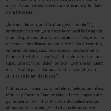
mișto că sunt câțiva fraieri care stau în frig, huiduiți
de la balcoane.
„Într-una din seri, am făcut un gest simbolic”, își
amintește Carmen. „Am mers la conacul lui Dragnea
și am strigat «ieși afară, javră ordinară»”. Da, e vorba
de conacul desfășurat pe două străzi din Alexandria,
cu teren de tenis, casă de oaspeți și piscină imensă.
Când protestatarii au mărșăluit acolo, a fost culmea
tupeului în ochii politicienilor locali. „Până la un punct
m-au lăsat în pace, dar aia a fost prea mult și s-a
știut că eu le-am dat ideea.”
A doua zi au început să sune telefoanele, își amintesc
Monica și Carmen. Rând pe rând, afacerile apropiate
partidului au reziliat contractele de publicitate sau
abonamentele la ziar. „Cred că am rămas cu trei