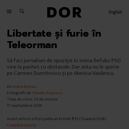
Sari
Sari
la
la
English
meniu
conținut
Libertate și furie în
Teleorman
Să faci jurnalism de opoziție în inima fiefului PSD
vine la pachet cu obstacole. Dar asta nu le sperie
pe Carmen Dumitrescu și pe Monica Vasilescu.
De
Ioana Burtea
Fotografii de
Claudiu Popescu
Timp de citire: 25 de minute
17 septembrie 2018
Acest articol a fost publicat în DoR #33 (Toamnă 2018)
Cumpără revista