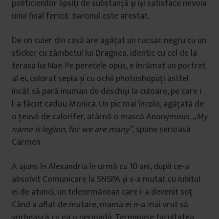
politicienilor lipsiți de substanță și își satisface nevoia
unui final fericit: baronul este arestat.
De un cuier din casă are agățat un rucsac negru cu un
sticker cu zâmbetul lui Dragnea, identic cu cel de la
terasa lui Nae. Pe peretele opus, e înrămat un portret
al ei, colorat sepia și cu ochii photoshopați astfel
încât să pară inuman de deschiși la culoare, pe care i
l-a făcut cadou Monica. Un pic mai încolo, agățată de
o țeavă de calorifer, atârnă o mască Anonymous.
„
My
name is legion, for we are many
”
, spune serioasă
Carmen.
A ajuns în Alexandria în urmă cu 10 ani, după ce-a
absolvit Comunicare la SNSPA și s-a mutat cu iubitul
ei de atunci, un teleormănean care i-a devenit soț.
Când a aflat de mutare, mama ei n-a mai vrut să
vorbească cu ea o perioadă. Terminase facultatea