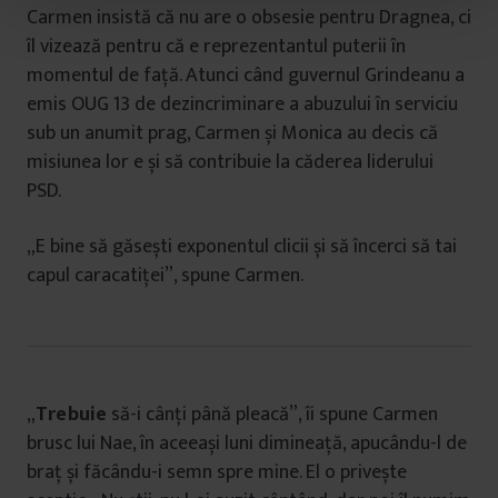
t
Carmen insistă că nu are o obsesie pentru Dragnea, ci
u
îl vizează pentru că e reprezentantul puterii în
l
momentul de față. Atunci când guvernul Grindeanu a
u
emis OUG 13 de dezincriminare a abuzului în serviciu
i
sub un anumit prag, Carmen și Monica au decis că
misiunea lor e și să contribuie la căderea liderului
PSD.
„E bine să găsești exponentul clicii și să încerci să tai
capul caracatiței”, spune Carmen.
„
Trebuie
să-i cânți până pleacă”, îi spune Carmen
brusc lui Nae, în aceeași luni dimineață, apucându-l de
braț și făcându-i semn spre mine. El o privește