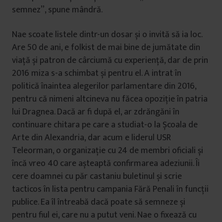
semnez”, spune mândră.
Nae scoate listele dintr-un dosar și o invită să ia loc.
Are 50 de ani, e folkist de mai bine de jumătate din
viață și patron de cârciumă cu experiență, dar de prin
2016 miza s-a schimbat și pentru el. A intrat în
politică înaintea alegerilor parlamentare din 2016,
pentru că nimeni altcineva nu făcea opoziție în patria
lui Dragnea. Dacă ar fi după el, ar zdrăngăni în
continuare chitara pe care a studiat-o la Școala de
Arte din Alexandria, dar acum e liderul USR
Teleorman, o organizație cu 24 de membri oficiali și
încă vreo 40 care așteaptă confirmarea adeziunii. Îi
cere doamnei cu păr castaniu buletinul și scrie
tacticos în lista pentru campania Fără Penali în funcții
publice. Ea îl întreabă dacă poate să semneze și
pentru fiul ei, care nu a putut veni. Nae o fixează cu