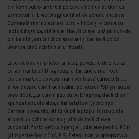
din lemn sub o umbrelă pe care e lipit un sticker cu
zâmbetul lui Liviu Dragnea tăiat de semnul interzis.
Comandă mereu același lucru – Pepsi și o cafea cu
lapte. Lângă ea, stă însuși Nae, Nicușor Lină pe numele
din buletin, amicul ei de șase ani și fan încă de pe
vremea când exista ziarul tipărit.
Li se alătură un prieten și încep poveștile de zi cu zi:
ce-au mai făcut Dragnea și ai lui, cine a mai fost
condamnat, ce povești mai inventează cunoscuți de-
ai lor despre cum l-au întâlnit pe liderul PSD și i-au zis
vreo două. „La cum îl știu eu pe Dragnea, dacă chiar îi
spunea lucrurile alea, îl lua la bătaie”, respinge
Carmen zvonurile, pitită după laptopul turcoaz. Mai
aruncă un ochi pe ecran și află de încă cineva
cunoscut: fosta șefă a Agenției Județene pentru Plăți
și Inspecție Socială (AJPIS) Teleorman, o apropiată a