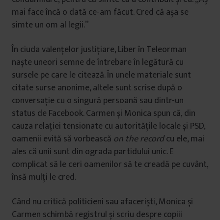
mai face încă o dată ce-am făcut. Cred că așa se
simte un om al legii.”
În ciuda valențelor justițiare, Liber în Teleorman
naște uneori semne de întrebare în legătură cu
sursele pe care le citează. În unele materiale sunt
citate surse anonime, altele sunt scrise după o
conversație cu o singură persoană sau dintr-un
status de Facebook. Carmen și Monica spun că, din
cauza relației tensionate cu autoritățile locale și PSD,
oamenii evită să vorbească
on the record
cu ele, mai
ales că unii sunt din ograda partidului unic. E
complicat să le ceri oamenilor să te creadă pe cuvânt,
însă mulți le cred.
Când nu critică politicieni sau afaceriști, Monica și
Carmen schimbă registrul și scriu despre copiii