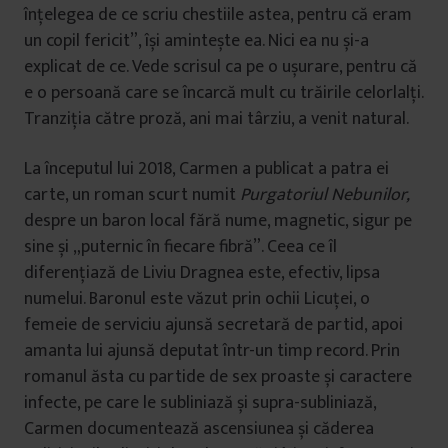
înțelegea de ce scriu chestiile astea, pentru că eram
un copil fericit”, își amintește ea. Nici ea nu și-a
explicat de ce. Vede scrisul ca pe o ușurare, pentru că
e o persoană care se încarcă mult cu trăirile celorlalți.
Tranziția către proză, ani mai târziu, a venit natural.
La începutul lui 2018, Carmen a publicat a patra ei
carte, un roman scurt numit
Purgatoriul Nebunilor,
despre un baron local fără nume, magnetic, sigur pe
sine și „puternic în fiecare fibră”. Ceea ce îl
diferențiază de Liviu Dragnea este, efectiv, lipsa
numelui. Baronul este văzut prin ochii Licuței, o
femeie de serviciu ajunsă secretară de partid, apoi
amanta lui ajunsă deputat într-un timp record. Prin
romanul ăsta cu partide de sex proaste și caractere
infecte, pe care le subliniază și supra-subliniază,
Carmen documentează ascensiunea și căderea