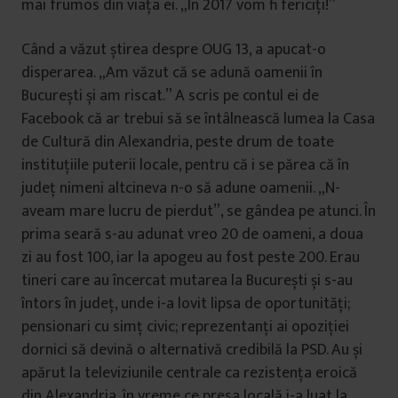
mai frumos din viața ei. „În 2017 vom fi fericiți!”
Când a văzut știrea despre OUG 13, a apucat-o
disperarea. „Am văzut că se adună oamenii în
București și am riscat.” A scris pe contul ei de
Facebook că ar trebui să se întâlnească lumea la Casa
de Cultură din Alexandria, peste drum de toate
instituțiile puterii locale, pentru că i se părea că în
județ nimeni altcineva n-o să adune oamenii. „N-
aveam mare lucru de pierdut”, se gândea pe atunci. În
prima seară s-au adunat vreo 20 de oameni, a doua
zi au fost 100, iar la apogeu au fost peste 200. Erau
tineri care au încercat mutarea la București și s-au
întors în județ, unde i-a lovit lipsa de oportunități;
pensionari cu simț civic; reprezentanți ai opoziției
dornici să devină o alternativă credibilă la PSD. Au și
apărut la televiziunile centrale ca rezistența eroică
din Alexandria, în vreme ce presa locală i-a luat la