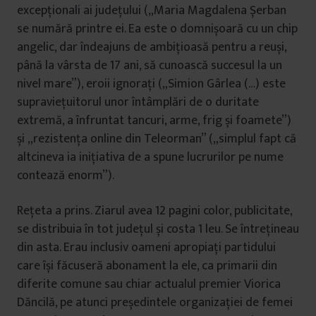
excepționali ai județului („Maria Magdalena Șerban
se numără printre ei. Ea este o domnișoară cu un chip
angelic, dar îndeajuns de ambițioasă pentru a reuși,
până la vârsta de 17 ani, să cunoască succesul la un
nivel mare”), eroii ignorați („Simion Gârlea (…) este
supraviețuitorul unor întâmplări de o duritate
extremă, a înfruntat tancuri, arme, frig și foamete”)
și „rezistența online din Teleorman” („simplul fapt că
altcineva ia inițiativa de a spune lucrurilor pe nume
contează enorm”).
Rețeta a prins. Ziarul avea 12 pagini color, publicitate,
se distribuia în tot județul și costa 1 leu. Se întrețineau
din asta. Erau inclusiv oameni apropiați partidului
care își făcuseră abonament la ele, ca primarii din
diferite comune sau chiar actualul premier Viorica
Dăncilă, pe atunci președintele organizației de femei