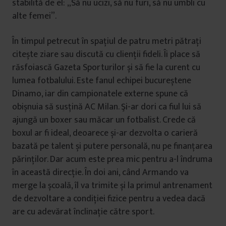
stabilită de el: „Să nu ucizi, să nu furi, să nu umbli cu
alte femei”.
În timpul petrecut în spațiul de patru metri pătrați
citește ziare sau discută cu clienții fideli. Îi place să
răsfoiască Gazeta Sporturilor și să fie la curent cu
lumea fotbalului. Este fanul echipei bucureștene
Dinamo, iar din campionatele externe spune că
obișnuia să susțină AC Milan. Şi-ar dori ca fiul lui să
ajungă un boxer sau măcar un fotbalist. Crede că
boxul ar fi ideal, deoarece și-ar dezvolta o carieră
bazată pe talent și putere personală, nu pe finanțarea
părinților. Dar acum este prea mic pentru a-l îndruma
în această direcție. În doi ani, când Armando va
merge la școală, îl va trimite și la primul antrenament
de dezvoltare a condiției fizice pentru a vedea dacă
are cu adevărat înclinație către sport.