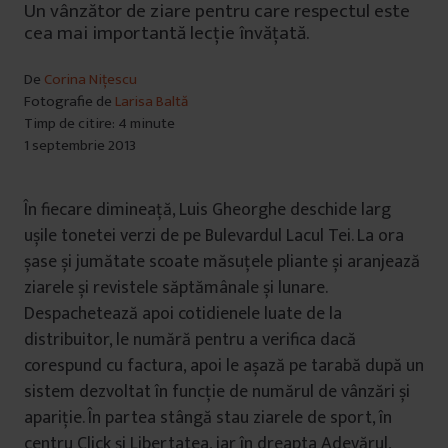
Un vânzător de ziare pentru care respectul este
cea mai importantă lecție învățată.
De
Corina Nițescu
Fotografie de
Larisa Baltă
Timp de citire: 4 minute
1 septembrie 2013
În fiecare dimineață, Luis Gheorghe deschide larg
ușile tonetei verzi de pe Bulevardul Lacul Tei. La ora
șase și jumătate scoate măsuțele pliante și aranjează
ziarele și revistele săptămânale și lunare.
Despachetează apoi cotidienele luate de la
distribuitor, le numără pentru a verifica dacă
corespund cu factura, apoi le așază pe tarabă după un
sistem dezvoltat în funcție de numărul de vânzări și
apariție. În partea stângă stau ziarele de sport, în
centru Click și Libertatea, iar în dreapta Adevărul,