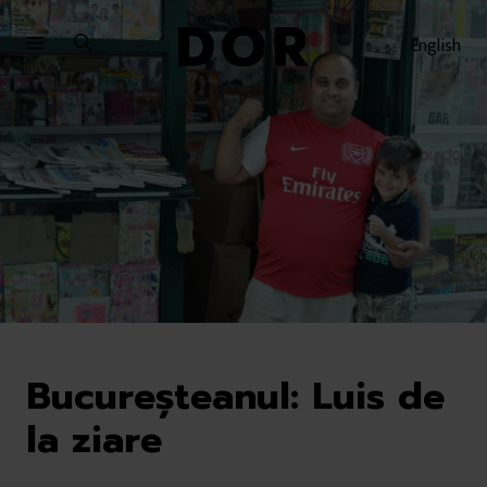
Sari
Sari
la
la
English
meniu
conținut
Bucureşteanul: Luis de
la ziare