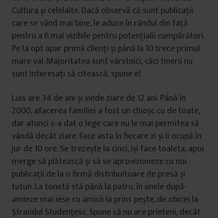
Cultura și celelalte. Dacă observă că sunt publicații
care se vând mai bine, le aduce în rândul din față
pentru a fi mai vizibile pentru potențialii cumpărători.
Pe la opt apar primii clienți și până la 10 trece primul
mare val. Majoritatea sunt vârstnici, căci tinerii nu
sunt interesați să citească, spune el.
Luis are 34 de ani și vinde ziare de 12 ani. Până în
2000, afacerea familiei a fost un chioșc cu de toate,
dar atunci s-a dat o lege care nu le mai permitea să
vândă decât ziare. Face asta în fiecare zi și îi ocupă în
jur de 10 ore. Se trezește la cinci, își face toaleta, apoi
merge să plătească și să se aprovizioneze cu noi
publicații de la o firmă distribuitoare de presă și
tutun. La tonetă stă până la patru; în unele după-
amieze mai iese cu amicii la prins pește, de obicei la
Ştrandul Studențesc. Spune că nu are prieteni, decât