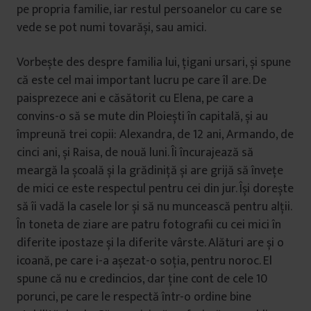
pe propria familie, iar restul persoanelor cu care se
vede se pot numi tovarăși, sau amici.
Vorbește des despre familia lui, țigani ursari, și spune
că este cel mai important lucru pe care îl are. De
paisprezece ani e căsătorit cu Elena, pe care a
convins-o să se mute din Ploiești în capitală, și au
împreună trei copii: Alexandra, de 12 ani, Armando, de
cinci ani, și Raisa, de nouă luni. Îi încurajează să
meargă la școală și la grădiniță și are grijă să învețe
de mici ce este respectul pentru cei din jur. Își dorește
să îi vadă la casele lor și să nu muncească pentru alții.
În toneta de ziare are patru fotografii cu cei mici în
diferite ipostaze și la diferite vârste. Alături are și o
icoană, pe care i-a așezat-o soția, pentru noroc. El
spune că nu e credincios, dar ține cont de cele 10
porunci, pe care le respectă într-o ordine bine