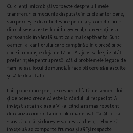
Cu clienții microbiști vorbește despre ultimele
transferuri și meciurile disputate în zilele anterioare,
sau pornește discuții despre politică și comploturile
din culisele acestei lumi. În general, conversațiile cu
persoanele în vârstă sunt cele mai captivante. Sunt
oameni ai cartierului care cumpără zilnic presă și pe
care îi cunoaște deja de 12 ani. A ajuns să le știe atât
preferințele pentru presă, cât și problemele legate de
familie sau locul de muncă. Îi face plăcere să îi asculte
și să le dea sfaturi.
Luis pune mare preț pe respectul față de semenii lui
și de aceea crede că este la rândul lui respectat. A
învățat asta în clasa a VII-a, când a rămas repetent
din cauza comportamentului inadecvat. Tatăl lui i-a
spus că dacă își dorește să treacă clasa, trebuie să
învețe să se comporte frumos și să își respecte