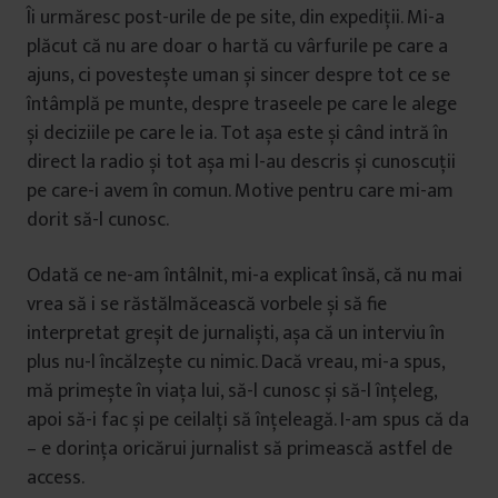
Îi urmăresc post-urile de pe site, din expediții. Mi-a
plăcut că nu are doar o hartă cu vârfurile pe care a
ajuns, ci povestește uman și sincer despre tot ce se
întâmplă pe munte, despre traseele pe care le alege
și deciziile pe care le ia. Tot așa este și când intră în
direct la radio și tot așa mi l-au descris și cunoscuții
pe care-i avem în comun. Motive pentru care mi-am
dorit să-l cunosc.
Odată ce ne-am întâlnit, mi-a explicat însă, că nu mai
vrea să i se răstălmăcească vorbele și să fie
interpretat greșit de jurnaliști, așa că un interviu în
plus nu-l încălzește cu nimic. Dacă vreau, mi-a spus,
mă primește în viața lui, să-l cunosc și să-l înțeleg,
apoi să-i fac și pe ceilalți să înțeleagă. I-am spus că da
– e dorința oricărui jurnalist să primească astfel de
access.