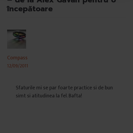
– de la Alex Găvan pentru o
l
începătoare
u
i
Compass
12/09/2011
Sfaturile mi se par foarte practice si de bun
simt si atitudinea la fel. Bafta!