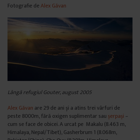
Fotografie de
Alex Găvan
Lângă refugiul Gouter, august 2005
Alex Găvan
are 29 de ani și a atins trei vârfuri de
peste 8000m, fără oxigen suplimentar sau
șerpași
–
cum se face de obicei. A urcat pe Makalu (8.463 m,
Himalaya, Nepal/Tibet), Gasherbrum 1 (8.068m,