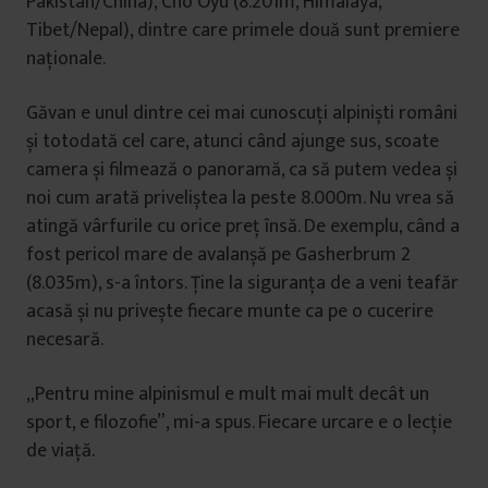
Pakistan/China), Cho Oyu (8.201m, Himalaya,
Tibet/Nepal), dintre care primele două sunt premiere
naționale.
Găvan e unul dintre cei mai cunoscuți alpiniști români
și totodată cel care, atunci când ajunge sus, scoate
camera și filmează o panoramă, ca să putem vedea și
noi cum arată priveliștea la peste 8.000m. Nu vrea să
atingă vârfurile cu orice preț însă. De exemplu, când a
fost pericol mare de avalanșă pe Gasherbrum 2
(8.035m), s-a întors. Ţine la siguranța de a veni teafăr
acasă și nu privește fiecare munte ca pe o cucerire
necesară.
„Pentru mine alpinismul e mult mai mult decât un
sport, e filozofie”, mi-a spus. Fiecare urcare e o lecție
de viață.