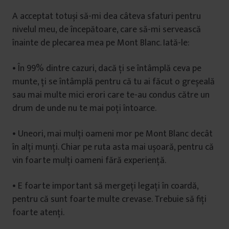
A acceptat totuși să-mi dea câteva sfaturi pentru
nivelul meu, de începătoare, care să-mi servească
înainte de plecarea mea pe Mont Blanc. Iată-le:
• În 99% dintre cazuri, dacă ți se întâmplă ceva pe
munte, ți se întâmplă pentru că tu ai făcut o greșeală
sau mai multe mici erori care te-au condus către un
drum de unde nu te mai poți întoarce.
• Uneori, mai mulți oameni mor pe Mont Blanc decât
în alți munți. Chiar pe ruta asta mai ușoară, pentru că
vin foarte mulți oameni fără experiență.
• E foarte important să mergeți legați în coardă,
pentru că sunt foarte multe crevase. Trebuie să fiți
foarte atenți.