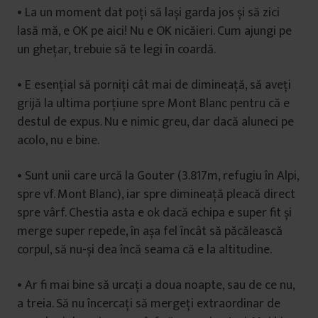
• La un moment dat poți să lași garda jos și să zici
lasă mă, e OK pe aici! Nu e OK nicăieri. Cum ajungi pe
un ghețar, trebuie să te legi în coardă.
• E esențial să porniți cât mai de dimineață, să aveți
grijă la ultima porțiune spre Mont Blanc pentru că e
destul de expus. Nu e nimic greu, dar dacă aluneci pe
acolo, nu e bine.
• Sunt unii care urcă la Gouter (3.817m, refugiu în Alpi,
spre vf. Mont Blanc), iar spre dimineață pleacă direct
spre vârf. Chestia asta e ok dacă echipa e super fit și
merge super repede, în așa fel încât să păcălească
corpul, să nu-și dea încă seama că e la altitudine.
• Ar fi mai bine să urcați a doua noapte, sau de ce nu,
a treia. Să nu încercați să mergeți extraordinar de