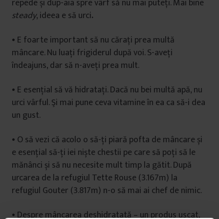
repede și dup-aia spre vârf să nu mai puteți. Mai bine
steady
, ideea e să urci
.
• E foarte important să nu cărați prea multă
mâncare. Nu luați frigiderul după voi. S-aveți
îndeajuns, dar să n-aveți prea mult.
• E esențial să vă hidratați. Dacă nu bei multă apă, nu
urci vârful. Şi mai pune ceva vitamine în ea ca să-i dea
un gust.
• O să vezi că acolo o să-ți piară pofta de mâncare și
e esențial să-ți iei niște chestii pe care să poți să le
mănânci și să nu necesite mult timp la gătit. După
urcarea de la refugiul Tette Rouse (3.167m) la
refugiul Gouter (3.817m) n-o să mai ai chef de nimic.
• Despre mâncarea deshidratată – un produs uscat,