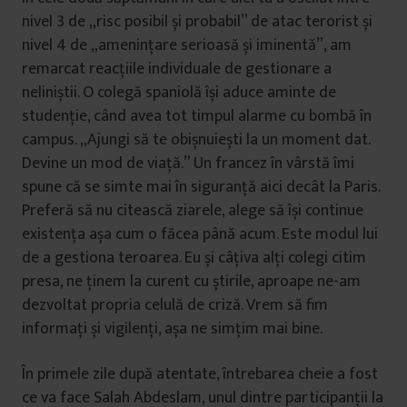
nivel 3 de „risc posibil și probabil” de atac terorist și
nivel 4 de „amenințare serioasă și iminentă”, am
remarcat reacțiile individuale de gestionare a
neliniștii. O colegă spaniolă își aduce aminte de
studenție, când avea tot timpul alarme cu bombă în
campus. „Ajungi să te obișnuiești la un moment dat.
Devine un mod de viață.” Un francez în vârstă îmi
spune că se simte mai în siguranță aici decât la Paris.
Preferă să nu citească ziarele, alege să își continue
existența așa cum o făcea până acum. Este modul lui
de a gestiona teroarea. Eu și câțiva alți colegi citim
presa, ne ținem la curent cu știrile, aproape ne-am
dezvoltat propria celulă de criză. Vrem să fim
informați și vigilenți, așa ne simțim mai bine.
În primele zile după atentate, întrebarea cheie a fost
ce va face Salah Abdeslam, unul dintre participanții la