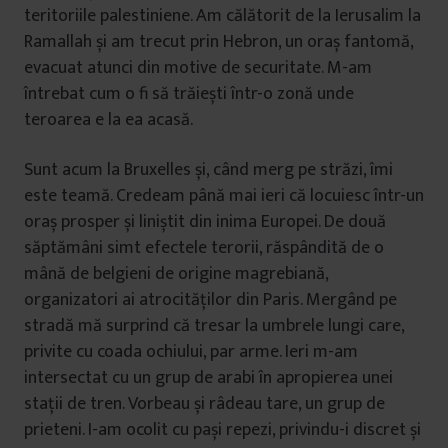
teritoriile palestiniene. Am călătorit de la Ierusalim la
Ramallah și am trecut prin Hebron, un oraș fantomă,
evacuat atunci din motive de securitate. M-am
întrebat cum o fi să trăiești într-o zonă unde
teroarea e la ea acasă.
Sunt acum la Bruxelles și, când merg pe străzi, îmi
este teamă. Credeam până mai ieri că locuiesc într-un
oraș prosper și liniștit din inima Europei. De două
săptămâni simt efectele terorii, răspândită de o
mână de belgieni de origine magrebiană,
organizatori ai atrocităților din Paris. Mergând pe
stradă mă surprind că tresar la umbrele lungi care,
privite cu coada ochiului, par arme. Ieri m-am
intersectat cu un grup de arabi în apropierea unei
stații de tren. Vorbeau și râdeau tare, un grup de
prieteni. I-am ocolit cu pași repezi, privindu-i discret și