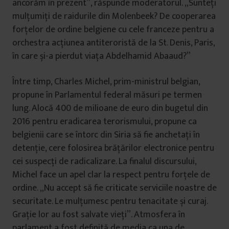
ancorăm în prezent”, răspunde moderatorul. „Sunteți
mulțumiți de raidurile din Molenbeek? De cooperarea
forțelor de ordine belgiene cu cele franceze pentru a
orchestra acțiunea antiteroristă de la St. Denis, Paris,
în care și-a pierdut viața Abdelhamid Abaaud?”
Între timp, Charles Michel, prim-ministrul belgian,
propune în Parlamentul federal măsuri pe termen
lung. Alocă 400 de milioane de euro din bugetul din
2016 pentru eradicarea terorismului, propune ca
belgienii care se întorc din Siria să fie anchetați în
detenție, cere folosirea brățărilor electronice pentru
cei suspecți de radicalizare. La finalul discursului,
Michel face un apel clar la respect pentru forțele de
ordine. „Nu accept să fie criticate serviciile noastre de
securitate. Le mulțumesc pentru tenacitate și curaj.
Grație lor au fost salvate vieți”. Atmosfera în
parlament a fost definită de media ca una de