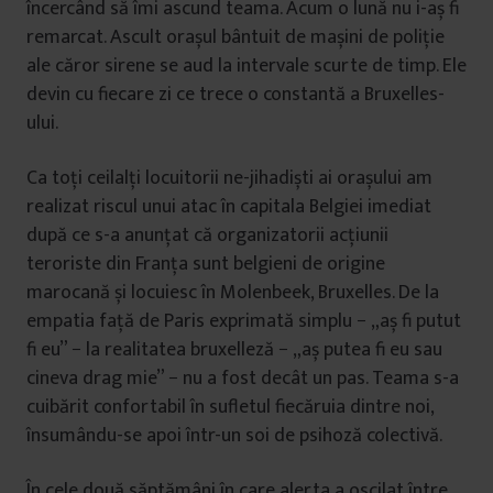
încercând să îmi ascund teama. Acum o lună nu i-aș fi
remarcat. Ascult orașul bântuit de mașini de poliție
ale căror sirene se aud la intervale scurte de timp. Ele
devin cu fiecare zi ce trece o constantă a Bruxelles-
ului.
Ca toți ceilalți locuitorii ne-jihadiști ai orașului am
realizat riscul unui atac în capitala Belgiei imediat
după ce s-a anunțat că organizatorii acțiunii
teroriste din Franța sunt belgieni de origine
marocană și locuiesc în Molenbeek, Bruxelles. De la
empatia față de Paris exprimată simplu − „aș fi putut
fi eu” − la realitatea bruxelleză − „aș putea fi eu sau
cineva drag mie” − nu a fost decât un pas. Teama s-a
cuibărit confortabil în sufletul fiecăruia dintre noi,
însumându-se apoi într-un soi de psihoză colectivă.
În cele două săptămâni în care alerta a oscilat între