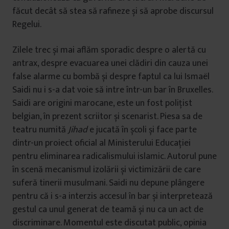
făcut decât să stea să rafineze și să aprobe discursul
Regelui.
Zilele trec și mai aflăm sporadic despre o alertă cu
antrax, despre evacuarea unei clădiri din cauza unei
false alarme cu bombă și despre faptul ca lui Ismaël
Saidi nu i s-a dat voie să intre într-un bar în Bruxelles.
Saidi are origini marocane, este un fost polițist
belgian, în prezent scriitor și scenarist. Piesa sa de
teatru numită
Jihad
e jucată în școli și face parte
dintr-un proiect oficial al Ministerului Educației
pentru eliminarea radicalismului islamic. Autorul pune
în scenă mecanismul izolării și victimizării de care
suferă tinerii musulmani. Saidi nu depune plângere
pentru că i s-a interzis accesul în bar și interpretează
gestul ca unul generat de teamă și nu ca un act de
discriminare. Momentul este discutat public, opinia