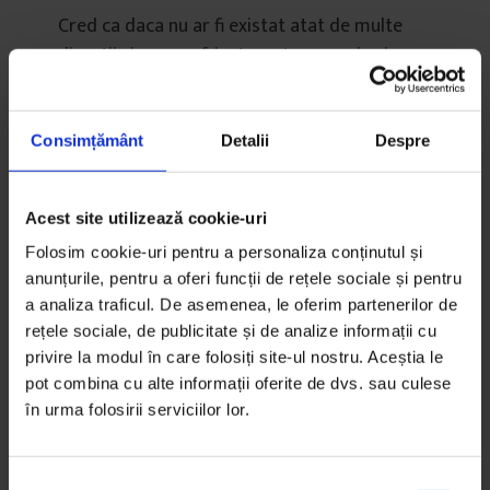
Cred ca daca nu ar fi existat atat de multe
discutii si nu s-ar fi instaurat asa panica in
populatie, nu ai fi avut aceasta teama nici tu.
Ce-i drept, e oarecum normal sa fii precaut si
sa-ti fie frica, poate fi viata ta pusa in joc. Dar
Consimțământ
Detalii
Despre
nu stiu care ar fi sansele ca dintr-un grup de
teroristi(cei de la Paris), tu sa fii tinta lor,
Acest site utilizează cookie-uri
chiar daca poate nu sunt asa de putini si sunt
Folosim cookie-uri pentru a personaliza conținutul și
mult mai raspanditi decat ne asteptam.
anunțurile, pentru a oferi funcții de rețele sociale și pentru
a analiza traficul. De asemenea, le oferim partenerilor de
rețele sociale, de publicitate și de analize informații cu
privire la modul în care folosiți site-ul nostru. Aceștia le
pot combina cu alte informații oferite de dvs. sau culese
în urma folosirii serviciilor lor.
S