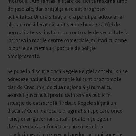
metroului. Am rămas în stare de alertă maximă timp
de șase zile, dar orașul și-a reluat progresiv
activitatea. Unora situația le-a părut paradoxală, iar
alții au considerat că sunt semne bune. O altfel de
normalitate s-a instalat, cu controale de securitate la
intrarea în marile centre comerciale, militari cu arme
la gurile de metrou și patrule de poliție
omniprezente.
Se pune în discuție dacă Regele Belgiei ar trebui să se
adreseze națiunii. Discursurile lui sunt programate
clar de Crăciun și de ziua națională și numai cu
acordul guvernului poate să intervină public în
situație de catastrofă. Trebuie Regele să țină un
discurs? Cu un oarecare pragmatism, pe care orice
funcționar guvernamental îl poate înțelege, în
dezbaterea radiofonică pe care o ascult se
concluzionează că guvernul are lucruri mai bune de