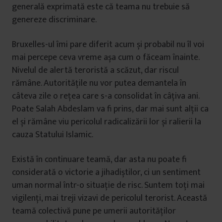
generală exprimată este că teama nu trebuie să
genereze discriminare.
Bruxelles-ul îmi pare diferit acum și probabil nu îl voi
mai percepe ceva vreme așa cum o făceam înainte.
Nivelul de alertă teroristă a scăzut, dar riscul
rămâne. Autoritățile nu vor putea demantela în
câteva zile o rețea care s-a consolidat în câțiva ani.
Poate Salah Abdeslam va fi prins, dar mai sunt alții ca
el și rămâne viu pericolul radicalizării lor și ralierii la
cauza Statului Islamic.
Există în continuare teamă, dar asta nu poate fi
considerată o victorie a jihadiștilor, ci un sentiment
uman normal într-o situație de risc. Suntem toți mai
vigilenți, mai treji vizavi de pericolul terorist. Această
teamă colectivă pune pe umerii autorităților