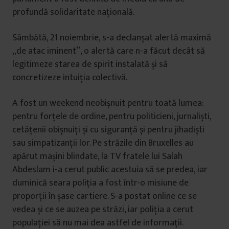
profundă solidaritate națională.
Sâmbătă, 21 noiembrie, s-a declanșat alertă maximă
„de atac iminent”, o alertă care n-a făcut decât să
legitimeze starea de spirit instalată și să
concretizeze intuiția colectivă.
A fost un weekend neobișnuit pentru toată lumea:
pentru forțele de ordine, pentru politicieni, jurnaliști,
cetățenii obișnuiți și cu siguranță și pentru jihadiști
sau simpatizanții lor. Pe străzile din Bruxelles au
apărut mașini blindate, la TV fratele lui Salah
Abdeslam i-a cerut public acestuia să se predea, iar
duminică seara poliția a fost într-o misiune de
proporții în șase cartiere. S-a postat online ce se
vedea și ce se auzea pe străzi, iar poliția a cerut
populației să nu mai dea astfel de informații.