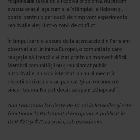
responsabilitatea de a rezolva problema. Nu putem
evacua orașul, așa cum s-a întâmplat la Hebron și,
poate, pentru o perioadă de timp vom experimenta
realitățile vieții într-o zonă de conflict.
În timpul care s-a scurs de la atentatele din Paris am
observat aici, în inima Europei, o comunitate care
reușește să treacă civilizat printr-un moment dificil.
Membrii comunității nu și-au blamat public
autoritățile, nu s-au isterizat, nu au alunecat în
discuții nocive, nu s-au panicat. Și-au recunoscut
sincer teama. Nu pot decât să spun: „Chapeau!”.
Ana Lodroman locuiește de 10 ani la Bruxelles și este
funcționar la Parlamentul European. A publicat în
DoR #20 și #21, ca și aici, sub pseudonim.