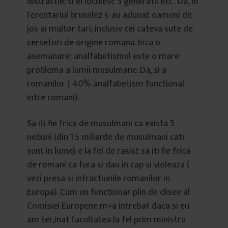
distractie; si ei locuiesc 3 generatii etc . Da, in
Ferentariul bruxelez s-au adunat oameni de
jos ai multor tari; inclusiv cei cateva sute de
cersetori de origine romana. Inca o
asemanare: analfabetismul este o mare
problema a lumii musulmane. Da, si a
romanilor ( 40% analfabetism functional
intre romani).
Sa iti fie frica de musulmani ca exista 5
nebuni (din 1.5 miliarde de musulmani cati
sunt in lume) e la fel de rasist sa iti fie frica
de romani ca fura si dau in cap si violeaza (
vezi presa si infractiunile romanilor in
Europa). Cum un functionar plin de clisee al
Comisiei Europene m=a intrebat daca si eu
am ter,inat facultatea la fel prim ministru