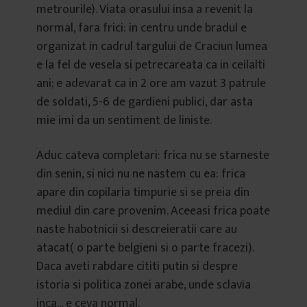
metrourile). Viata orasului insa a revenit la
normal, fara frici: in centru unde bradul e
organizat in cadrul targului de Craciun lumea
e la fel de vesela si petrecareata ca in ceilalti
ani; e adevarat ca in 2 ore am vazut 3 patrule
de soldati, 5-6 de gardieni publici, dar asta
mie imi da un sentiment de liniste.
Aduc cateva completari: frica nu se starneste
din senin, si nici nu ne nastem cu ea: frica
apare din copilaria timpurie si se preia din
mediul din care provenim. Aceeasi frica poate
naste habotnicii si descreieratii care au
atacat( o parte belgieni si o parte fracezi).
Daca aveti rabdare cititi putin si despre
istoria si politica zonei arabe, unde sclavia
inca… e ceva normal.