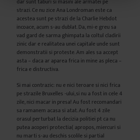
dar sunt taburi si masini ale armatei pe
t
strazi. Ce nu zice Ana Londroman este ca
u
l
acestea sunt pe strazi de la Charlie Hebdot
u
incoace, acum s-au dublat. Da, mi-e greu sa
i
vad gard de sarma ghimpata la coltul cladirii
zinic dar e realitatea unei capitale unde sunt
demonstratii si proteste. Am ales sa accept
asta – daca ar aparea frica in mine as pleca –
frica e distructiva.
Si mai contrazic: nu e nici teroare si nici frica
pe strazile Bruxelles -ului,si nu a fost in cele 4
zile, nici macar in presa! Au fost recomandari
sa ramanem acasa si atat. Au fost 4 zile
orasul perturbat la decizia politiei pt ca nu
putea acoperi protectia( apropos, miercuri si
nu marti s-au deschis scolile si partial