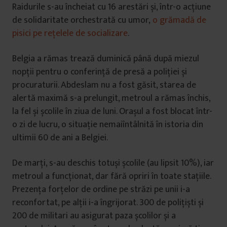
Raidurile s-au încheiat cu 16 arestări și, într-o acțiune
de solidaritate orchestrată cu umor,
o grămadă de
pisici pe rețelele de socializare
.
Belgia a rămas trează duminică până după miezul
nopții pentru o conferință de presă a poliției și
procuraturii. Abdeslam nu a fost găsit, starea de
alertă maximă s-a prelungit, metroul a rămas închis,
la fel și școlile în ziua de luni. Orașul a fost blocat într-
o zi de lucru, o situație nemaiîntâlnită în istoria din
ultimii 60 de ani a Belgiei.
De marți, s-au deschis totuși școlile (au lipsit 10%), iar
metroul a funcționat, dar fără opriri în toate stațiile.
Prezența forțelor de ordine pe străzi pe unii i-a
reconfortat, pe alții i-a îngrijorat. 300 de polițiști și
200 de militari au asigurat paza școlilor și a