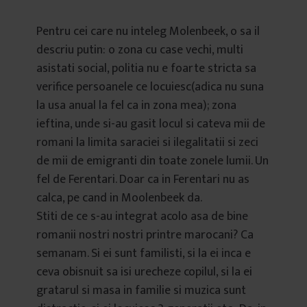
Pentru cei care nu inteleg Molenbeek, o sa il
descriu putin: o zona cu case vechi, multi
asistati social, politia nu e foarte stricta sa
verifice persoanele ce locuiesc(adica nu suna
la usa anual la fel ca in zona mea); zona
ieftina, unde si-au gasit locul si cateva mii de
romani la limita saraciei si ilegalitatii si zeci
de mii de emigranti din toate zonele lumii. Un
fel de Ferentari. Doar ca in Ferentari nu as
calca, pe cand in Moolenbeek da.
Stiti de ce s-au integrat acolo asa de bine
romanii nostri nostri printre marocani? Ca
semanam. Si ei sunt familisti, si la ei inca e
ceva obisnuit sa isi urecheze copilul, si la ei
gratarul si masa in familie si muzica sunt