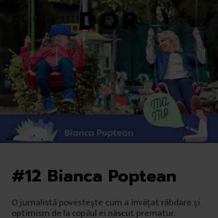
Sari
Sari
la
la
English
meniu
conținut
#12 Bianca Poptean
O jurnalistă povestește cum a învățat răbdare și
optimism de la copilul ei născut prematur.