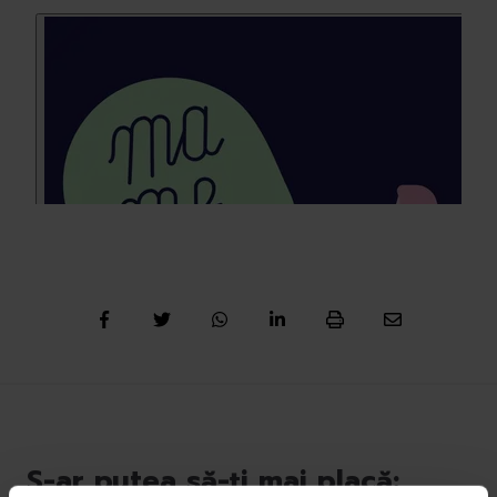
S-ar putea să-ți mai placă: