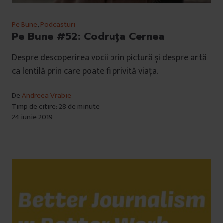
u
i
Pe Bune
,
Podcasturi
Pe Bune #52: Codruța Cernea
Despre descoperirea vocii prin pictură și despre artă
ca lentilă prin care poate fi privită viața.
De
Andreea Vrabie
Timp de citire: 28 de minute
24 iunie 2019