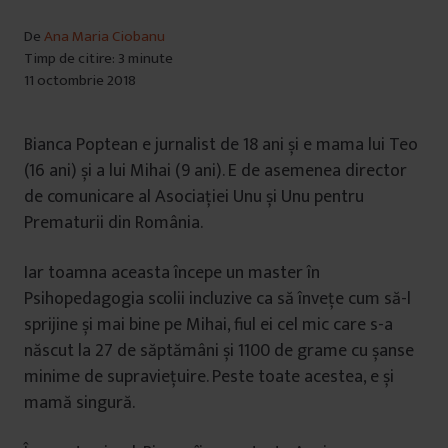
De
Ana Maria Ciobanu
Timp de citire: 3 minute
11 octombrie 2018
Bianca Poptean e jurnalist de 18 ani și e mama lui Teo
(16 ani) și a lui Mihai (9 ani). E de asemenea director
de comunicare al Asociației Unu și Unu pentru
Prematurii din România.
Iar toamna aceasta începe un master în
Psihopedagogia scolii incluzive ca să învețe cum să-l
sprijine și mai bine pe Mihai, fiul ei cel mic care s-a
născut la 27 de săptămâni și 1100 de grame cu șanse
minime de supraviețuire. Peste toate acestea, e și
mamă singură.