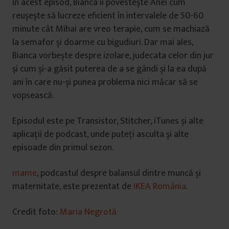
În acest episod, Bianca îi povestește Anei cum
reușește să lucreze eficient în intervalele de 50-60
minute cât Mihai are vreo terapie, cum se machiază
la semafor și doarme cu bigudiuri. Dar mai ales,
Bianca vorbește despre izolare, judecata celor din jur
și cum și-a găsit puterea de a se gândi și la ea după
ani în care nu-și punea problema nici măcar să se
vopsească.
Episodul este pe Transistor, Stitcher, iTunes și alte
aplicații de podcast, unde puteți asculta și alte
episoade din primul sezon.
mame
, podcastul despre balansul dintre muncă și
maternitate, este prezentat de
IKEA România
.
Credit foto:
Maria Negrotă