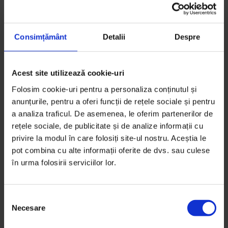
Consimțământ
Detalii
Despre
Acest site utilizează cookie-uri
Folosim cookie-uri pentru a personaliza conținutul și
anunțurile, pentru a oferi funcții de rețele sociale și pentru
a analiza traficul. De asemenea, le oferim partenerilor de
rețele sociale, de publicitate și de analize informații cu
privire la modul în care folosiți site-ul nostru. Aceștia le
pot combina cu alte informații oferite de dvs. sau culese
în urma folosirii serviciilor lor.
Pe Bune
,
Podcasturi
Pe Bune #88: Mihai Chirilov
S
Despre cum se schimbă relația cu un hobby odată ce
Necesare
e
el devine o profesie.
l