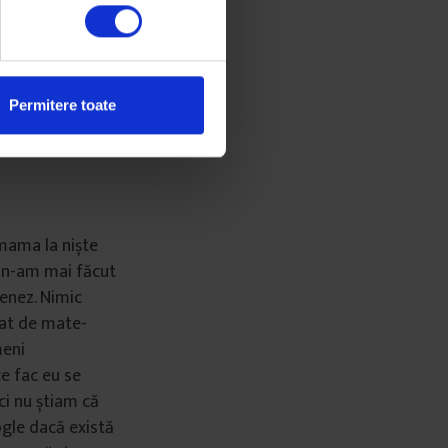
-a întâmplat de
gorii inițial,
Permitere toate
înțeleagă și
ucruri care s-au
mama la niște
p n-am mai făcut
senez. Nimic
gat de mate-
meni
ce fac eu se
ci nu știam că
oogle dacă există