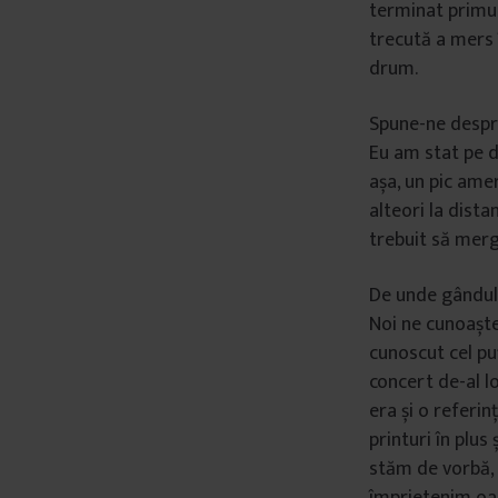
terminat primul
trecută a mers 
drum.
Spune-ne despre 
Eu am stat pe d
așa, un pic amer
alteori la dist
trebuit să mer
De unde gândul 
Noi ne cunoaștem
cunoscut cel pu
concert de-al lo
era și o referin
printuri în plus
stăm de vorbă, n
împrietenim oar