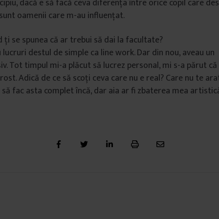
ncipiu, dacă e să facă ceva diferența între orice copil care d
unt oamenii care m-au influențat.
ți se spunea că ar trebui să dai la facultate?
u lucruri destul de simple ca line work. Dar din nou, aveau un
iv. Tot timpul mi-a plăcut să lucrez personal, mi s-a părut că
rost. Adică de ce să scoți ceva care nu e real? Care nu te ara
să fac asta complet încă, dar aia ar fi zbaterea mea artistic