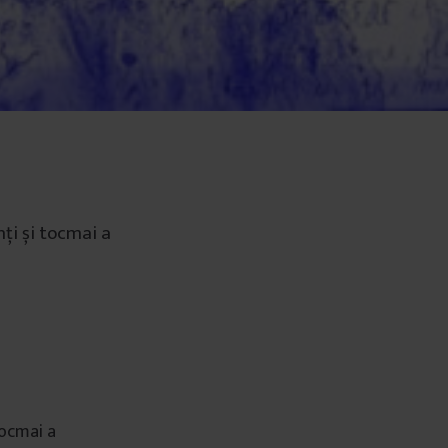
nți și tocmai a
tocmai a