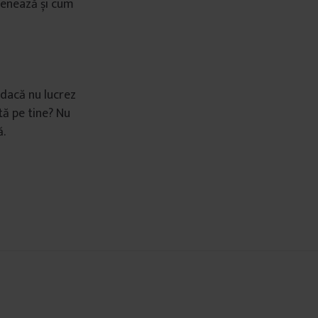
esenează și cum
 dacă nu lucrez
tă pe tine? Nu
ă.