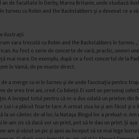
 an de facultate în Derby, Marea Britanie, unde studiază ilust
în turneu cu Robin and the Backstabbers și a desenat ce a văz
ilustrații.
rum vara trecută cu Robin and the Backstabbers în turneu. 
ican. Au fost o serie de concerte de vară, practic, uneori une
anță mai mare. De exemplu, după ce a fost concertul de la Padi
gem în Vamă, de pe munte direct.
de a merge cu ei în turneu și de unde fascinația pentru trup
 de vreo trei ani, cred. Cu băieții. Ei sunt un personaj colec
țin. A început totul pentru că m-a dus odată un prieten din B
r. Lui i-a plăcut foarte tare. A urmat ziua lui și am făcut și o 
ță la un cântec de-al lor, la Natașa. Blogul lor a preluat-o. A
 și le-am zis că dacă vor un print, pot să le dau un print. Și aș
e-am și văzut un pic și apoi au început să se mai lege lucruri
ecum. Și după, vara trecută m-am uitat la Almost Famous. Ș