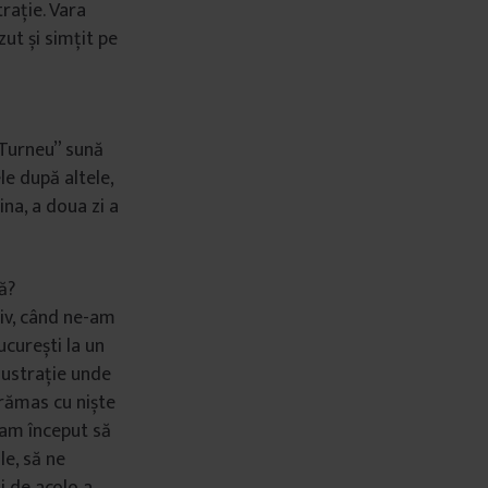
rație. Vara
ut și simțit pe
„Turneu” sună
le după altele,
na, a doua zi a
ă?
tiv, când ne-am
ucurești la un
ilustrație unde
m rămas cu niște
a am început să
le, să ne
i de acolo a