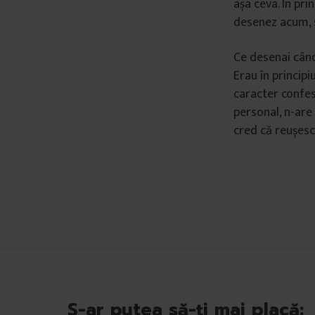
așa ceva. În pri
l
desenez acum, s
u
i
Ce desenai când 
Erau în principi
caracter confes
personal, n-are 
cred că reușesc 
S-ar putea să-ți mai placă: