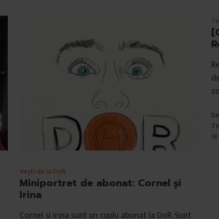
Te
[
R
Re
de
zo
D
Ti
13
Vești de la DoR
Miniportret de abonat: Cornel şi
Irina
Cornel și Irina sunt un cuplu abonat la DoR. Sunt