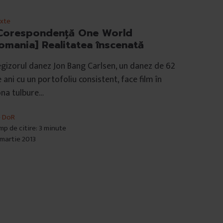
xte
Corespondenţă One World
omania] Realitatea înscenată
gizorul danez Jon Bang Carlsen, un danez de 62
 ani cu un portofoliu consistent, face film în
na tulbure…
e
DoR
mp de citire: 3 minute
 martie 2013