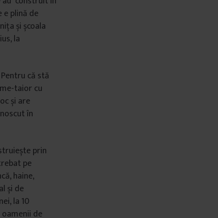
e au construit în
e e plină de
nița și școala
ius, la
. Pentru că stă
tume-taior cu
oc și are
noscut în
struiește prin
ntrebat pe
că, haine,
l și de
ei, la 10
u oamenii de