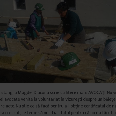
 stângi a Magdei Diaconu scrie cu litere mari: AVOCAŢI. Nu v
i avocate venite la voluntariat în Vizurești despre un băiețel 
re acte. Nu știe ce să facă pentru a-i obține certificatul de n
 l-a crescut, se teme să nu i-l ia statul pentru că nu i-a făcut 