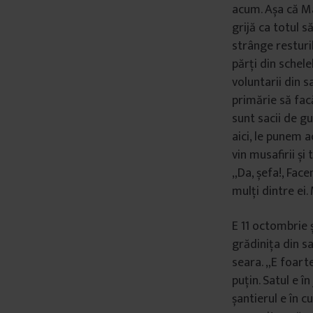
acum. Așa că Ma
grijă ca totul 
strânge resturi
părți din schele
voluntarii din sa
primărie să fac
sunt sacii de g
aici, le punem a
vin musafirii și
„Da, șefa!, Face
mulți dintre ei
E 11 octombrie ș
grădinița din sa
seara. „E foarte
puțin. Satul e î
șantierul e în cu