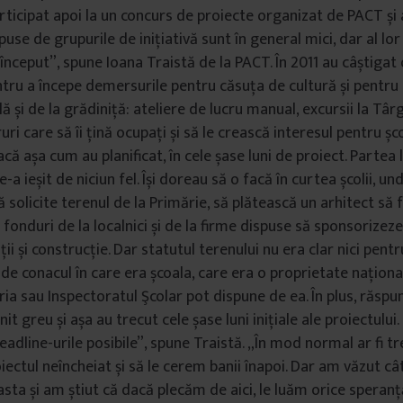
articipat apoi la un concurs de proiecte organizat de PACT și 
use de grupurile de inițiativă sunt în general mici, dar al lor
început”, spune Ioana Traistă de la PACT. În 2011 au câștigat
ntru a începe demersurile pentru căsuța de cultură și pentru a
ală și de la grădiniță: ateliere de lucru manual, excursii la Târ
ri care să îi țină ocupați și să le crească interesul pentru șc
acă așa cum au planificat, în cele șase luni de proiect. Partea
e-a ieșit de niciun fel. Își doreau să o facă în curtea școlii, un
să solicite terenul de la Primărie, să plătească un arhitect să 
 fonduri de la localnici și de la firme dispuse să sponsorize
ii și construcție. Dar statutul terenului nu era clar nici pentr
de conacul în care era școala, care era o proprietate național
ia sau Inspectoratul Şcolar pot dispune de ea. În plus, răspun
nit greu și așa au trecut cele șase luni inițiale ale proiectului.
adline-urile posibile”, spune Traistă. „În mod normal ar fi tr
ectul neîncheiat și să le cerem banii înapoi. Dar am văzut cât
sta și am știut că dacă plecăm de aici, le luăm orice speranț