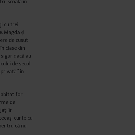
tru școala în
i cu trei
le. Magda și
liere de cusut
în clase din
ă sigur dacă au
acului de secol
„privată” în
Habitat for
irme de
ați în
aceeași curte cu
 pentru că nu