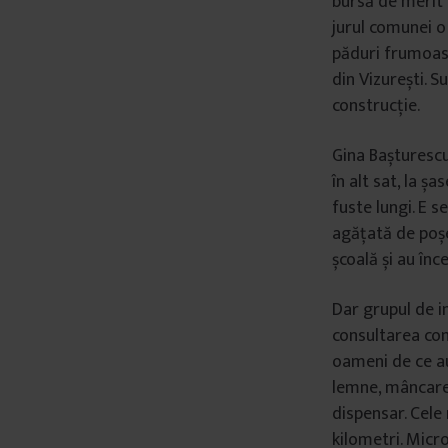
bursă de merit l
â
jurul comunei o 
n
păduri frumoase.
t
din Vizurești. Su
u
construcție.
l
u
Gina Bașturescu 
i
în alt sat, la ș
fuste lungi. E s
agățată de poșe
școală și au înc
Dar grupul de i
consultarea comu
oameni de ce au
lemne, mâncare 
dispensar. Cele
kilometri. Micr