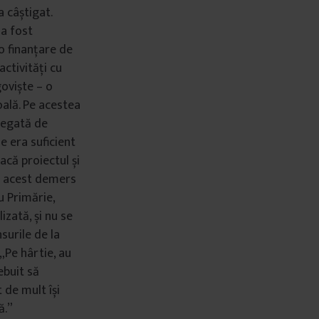
a câștigat.
 a fost
 o finanțare de
ctivități cu
goviște – o
oală. Pe acestea
 legată de
de era suficient
facă proiectul și
ze acest demers
u Primărie,
izată, și nu se
surile de la
 „Pe hârtie, au
ebuit să
 de mult își
ă.”