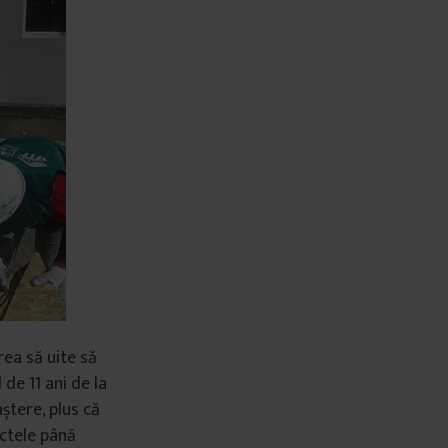
rea să uite să
de 11 ani de la
aștere, plus că
actele până