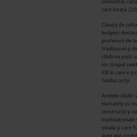
comunitar, căru
care învață 220 
Căsuța de cultur
încăperi destina
profesorii de la 
tradițional și d
clădirea școlii 
loc. Grupul sani
XIX în care e șc
fundul curții.
Ambele clădiri 
Humanity cu ma
construcții și c
multinaționale ș
școala și care 
avea apă curent