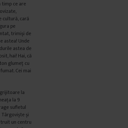
n timp ce are
ovizate,
 cultură, cară
 gura pe
antat, trimiși de
le astea! Unde
durile astea de
sit, hai! Hai, că
e ton glumeț cu
i fumat. Cei mai
rijitoare la
neața la 9
rage sufletul
 Târgoviște și
nstruit un centru