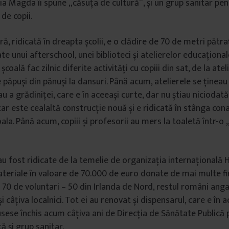
ia Magda îi spune „căsuța de cultură”, și un grup sanitar pen
de copii.
ă, ridicată în dreapta școlii, e o clădire de 70 de metri pătraț
te unui afterschool, unei biblioteci și atelierelor educaționa
școală fac zilnic diferite activități cu copiii din sat, de la ate
e păpuși din pănuși la dansuri. Până acum, atelierele se țineau 
sau a grădiniței, care e în aceeași curte, dar nu știau niciodat
tar este cealaltă construcție nouă și e ridicată în stânga con
oala. Până acum, copiii și profesorii au mers la toaletă într-o 
au fost ridicate de la temelie de organizația internațională 
teriale în valoare de 70.000 de euro donate de mai multe f
u 70 de voluntari – 50 din Irlanda de Nord, restul români angaj
i câțiva localnici. Tot ei au renovat și dispensarul, care e în 
fusese închis acum câțiva ani de Direcția de Sănătate Publică
ă și grup sanitar.