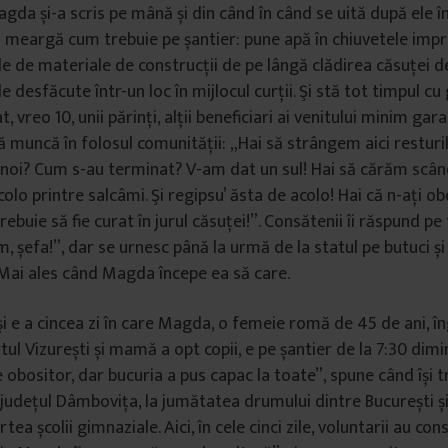
gda și-a scris pe mână și din când în când se uită după ele î
să meargă cum trebuie pe șantier: pune apă în chiuvetele impr
le de materiale de construcții de pe lângă clădirea căsuței de
le desfăcute într-un loc în mijlocul curții. Şi stă tot timpul cu
t, vreo 10, unii părinți, alții beneficiari ai venitului minim gar
ă muncă în folosul comunității: „Hai să strângem aici resturi
unoi? Cum s-au terminat? V-am dat un sul! Hai să cărăm scân
colo printre salcâmi. Şi regipsu’ ăsta de acolo! Hai că n-ați obo
 trebuie să fie curat în jurul căsuței!”. Consătenii îi răspund p
m, șefa!”, dar se urnesc până la urmă de la statul pe butuci ș
. Mai ales când Magda începe ea să care.
i e a cincea zi în care Magda, o femeie romă de 45 de ani, îng
tul Vizurești și mamă a opt copii, e pe șantier de la 7:30 dimi
 obositor, dar bucuria a pus capac la toate”, spune când își t
n județul Dâmbovița, la jumătatea drumului dintre București și
rtea școlii gimnaziale. Aici, în cele cinci zile, voluntarii au co