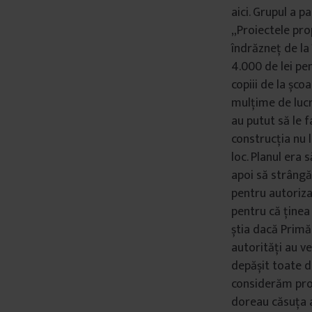
aici. Grupul a p
„Proiectele prop
îndrăzneț de la 
4.000 de lei pe
copiii de la șco
mulțime de lucru
au putut să le f
construcția nu l
loc. Planul era 
apoi să strângă
pentru autorizaț
pentru că ținea 
știa dacă Primăr
autorități au ve
depășit toate de
considerăm proi
doreau căsuța a