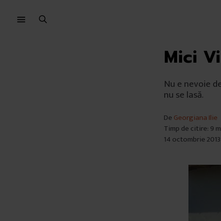
Sari
Sari
la
la
meniu
conținut
Mici Vi
Nu e nevoie de
nu se lasă.
De
Georgiana Ilie
Timp de citire: 9 
14 octombrie 2013