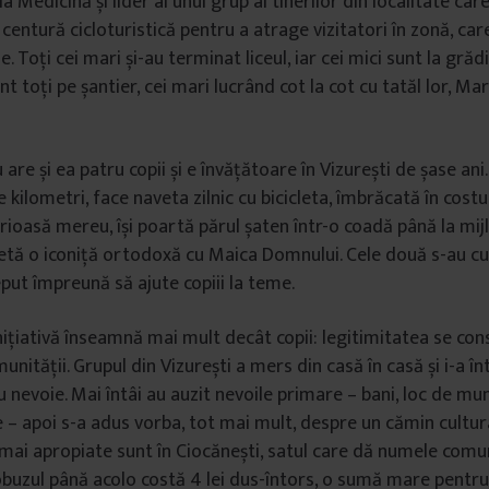
a Medicină și lider al unui grup al tinerilor din localitate car
centură cicloturistică pentru a atrage vizitatori în zonă, car
 Toți cei mari și-au terminat liceul, iar cei mici sunt la grădi
nt toți pe șantier, cei mari lucrând cot la cot cu tatăl lor, Mar
are și ea patru copii și e învățătoare în Vizurești de șase ani
ase kilometri, face naveta zilnic cu bicicleta, îmbrăcată în cos
erioasă mereu, își poartă părul șaten într-o coadă până la mijl
tă o iconiță ortodoxă cu Maica Domnului. Cele două s-au cu
eput împreună să ajute copiii la teme.
nițiativă înseamnă mai mult decât copii: legitimitatea se con
nității. Grupul din Vizurești a mers din casă în casă și i-a î
 nevoie. Mai întâi au auzit nevoile primare – bani, loc de mun
– apoi s-a adus vorba, tot mai mult, despre un cămin cultura
 mai apropiate sunt în Ciocănești, satul care dă numele comun
obuzul până acolo costă 4 lei dus-întors, o sumă mare pentr