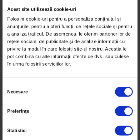
Actualizator
,
Parteneriate
Acest site utilizează cookie-uri
J’ai Bistrot: Cum crești din Târgu
Folosim cookie-uri pentru a personaliza conținutul și
Mureș spre Capitală?
anunțurile, pentru a oferi funcții de rețele sociale și pentru
a analiza traficul. De asemenea, le oferim partenerilor de
„Un bar pentru sufletul nostru, să avem noi și
rețele sociale, de publicitate și de analize informații cu
prietenii unde să bem.”
privire la modul în care folosiți site-ul nostru. Aceștia le
pot combina cu alte informații oferite de dvs. sau culese
De
DoR
în urma folosirii serviciilor lor.
Fotografii de
Cătălin Georgescu
Timp de citire: 7 minute
24 iulie 2019
S
Necesare
e
l
e
Preferinţe
c
ț
i
Statistici
a