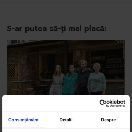
S-ar putea să-ți mai placă:
Consimțământ
Detalii
Despre