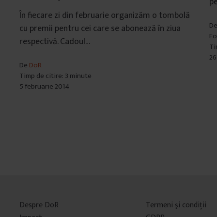
pe
În fiecare zi din februarie organizăm o tombolă
D
cu premii pentru cei care se abonează în ziua
Fo
respectivă. Cadoul…
Ti
26
De
DoR
Timp de citire: 3 minute
5 februarie 2014
Despre DoR
Termeni şi condiţii