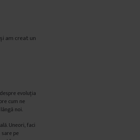
 și am creat un
despre evoluția
spre cum ne
 lângă noi.
lă. Uneori, faci
a sare pe