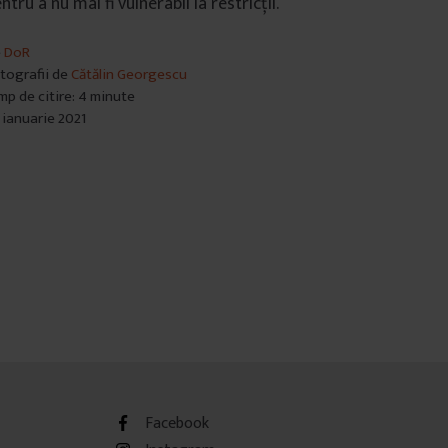
ntru a nu mai fi vulnerabil la restricții.
e
DoR
tografii de
Cătălin Georgescu
mp de citire: 4 minute
 ianuarie 2021
Facebook