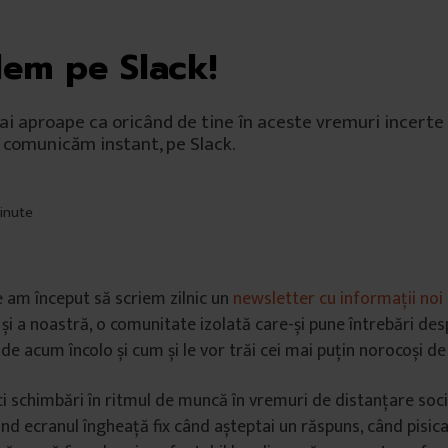
em pe Slack!
i aproape ca oricând de tine în aceste vremuri incerte
 comunicăm instant, pe Slack.
minute
 am început să scriem zilnic un
newsletter cu informații noi
 și a noastră, o comunitate izolată care-și pune întrebări de
 de acum încolo și cum și le vor trăi cei mai puțin norocoși de
ci schimbări în ritmul de muncă în vremuri de distanțare socia
nd ecranul îngheață fix când așteptai un răspuns, când pisic