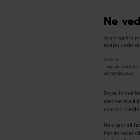
Ne ved
Vrem să fim ma
spațiu unde să
De
DoR
Timp de citire: 3 
24 martie 2020
De pe 14 martie
coronavirusului
vom trăi viețile
Nu e ușor să fa
haz de necaz câ