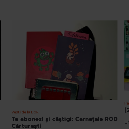
Pa
[
Vești de la DoR
Te abonezi și câștigi: Carnețele ROD
Un
Cărturești