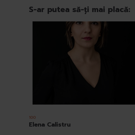
u
S-ar putea să-ți mai placă:
l
u
i
100
Elena Calistru