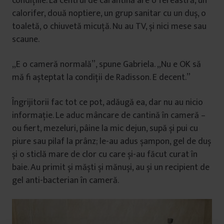
condițiile. La centrul de carantină are o fereastră, un
calorifer, două noptiere, un grup sanitar cu un duș, o
toaletă, o chiuvetă micuță. Nu au TV, și nici mese sau
scaune.
„E o cameră normală”, spune Gabriela. „Nu e OK să
mă fi așteptat la condiții de Radisson. E decent.”
Îngrijitorii fac tot ce pot, adăugă ea, dar nu au nicio
informație. Le aduc mâncare de cantină în cameră –
ou fiert, mezeluri, pâine la mic dejun, supă și pui cu
piure sau pilaf la prânz; le-au adus șampon, gel de duș
și o sticlă mare de clor cu care și-au făcut curat în
baie. Au primit și măști și mănuși, au și un recipient de
gel anti-bacterian în cameră.