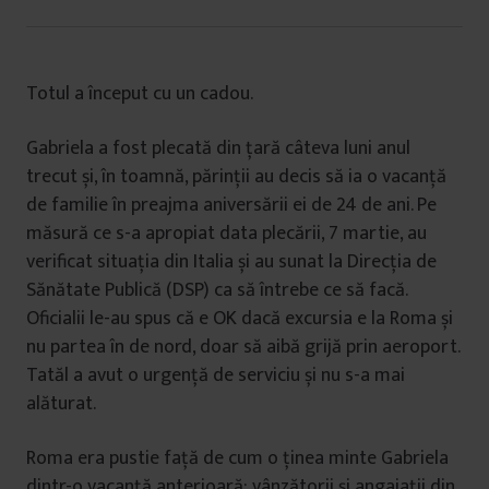
Totul a început cu un cadou.
Gabriela a fost plecată din țară câteva luni anul
trecut și, în toamnă, părinții au decis să ia o vacanță
de familie în preajma aniversării ei de 24 de ani. Pe
măsură ce s-a apropiat data plecării, 7 martie, au
verificat situația din Italia și au sunat la Direcția de
Sănătate Publică (DSP) ca să întrebe ce să facă.
Oficialii le-au spus că e OK dacă excursia e la Roma și
nu partea în de nord, doar să aibă grijă prin aeroport.
Tatăl a avut o urgență de serviciu și nu s-a mai
alăturat.
Roma era pustie față de cum o ținea minte Gabriela
dintr-o vacanță anterioară: vânzătorii și angajații din