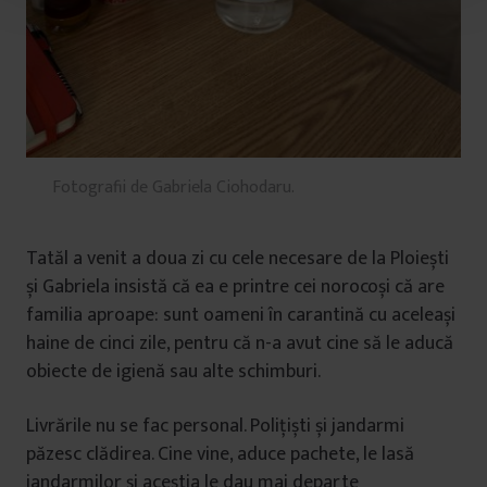
u
l
u
i
Fotografii de Gabriela Ciohodaru.
Tatăl a venit a doua zi cu cele necesare de la Ploiești
și Gabriela insistă că ea e printre cei norocoși că are
familia aproape: sunt oameni în carantină cu aceleași
haine de cinci zile, pentru că n-a avut cine să le aducă
obiecte de igienă sau alte schimburi.
Livrările nu se fac personal. Polițiști și jandarmi
păzesc clădirea. Cine vine, aduce pachete, le lasă
jandarmilor și aceștia le dau mai departe