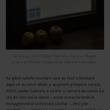
Camera pe care o împart Gabriela, mama ei, Magda
și sora ei, Miruna. Fotografii de Gabriela Ciohodaru.
Au găsit saltele murdare care au fost schimbate
după ce au cerut altele și au primit și lenjerie curată.
Altfel, spune Gabriela, e ca într-o cameră de cămin. Ea
stă de cinci ani în cămin – acum e masterandă în
managementul sistemului sanitar –, deci știe