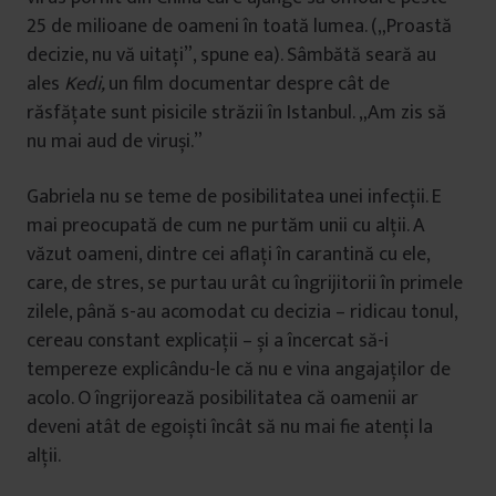
25 de milioane de oameni în toată lumea. („Proastă
decizie, nu vă uitați”, spune ea). Sâmbătă seară au
ales
Kedi,
un film documentar despre cât de
răsfățate sunt pisicile străzii în Istanbul. „Am zis să
nu mai aud de viruși.”
Gabriela nu se teme de posibilitatea unei infecții. E
mai preocupată de cum ne purtăm unii cu alții. A
văzut oameni, dintre cei aflați în carantină cu ele,
care, de stres, se purtau urât cu îngrijitorii în primele
zilele, până s-au acomodat cu decizia – ridicau tonul,
cereau constant explicații – și a încercat să-i
tempereze explicându-le că nu e vina angajaților de
acolo. O îngrijorează posibilitatea că oamenii ar
deveni atât de egoiști încât să nu mai fie atenți la
alții.