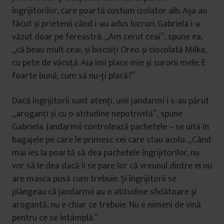
îngrijitorilor, care poartă costum izolator alb. Așa au
făcut și prietenii când i-au adus lucruri. Gabriela i-a
văzut doar pe fereastră. „Am cerut ceai”, spune ea,
„că beau mult ceai, și biscuiți Oreo și ciocolată Milka,
cu pete de văcuță. Aia îmi place mie și surorii mele. E
foarte bună, cum să nu-ți placă?”
Dacă îngrijitorii sunt atenți, unii jandarmi i s-au părut
„aroganți și cu o atitudine nepotrivită”, spune
Gabriela. Jandarmii controlează pachetele – se uită în
bagajele pe care le primesc cei care stau acolo. „Când
mai ies la poartă să dea pachetele îngrijitorilor, nu
vor să le dea dacă li se pare lor că vreunul dintre ei nu
are masca pusă cum trebuie. Și îngrijitorii se
plângeau că jandarmii au o atitudine sfidătoare și
arogantă, nu e chiar ce trebuie. Nu e nimeni de vină
pentru ce se întâmplă.”