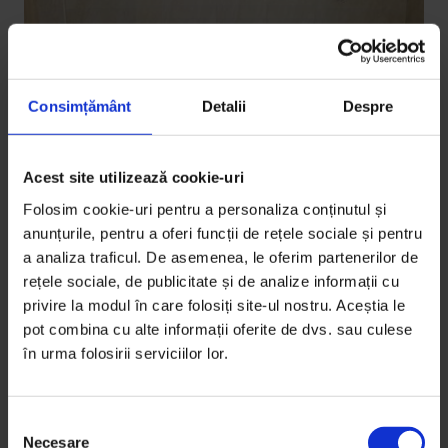
Consimțământ
Detalii
Despre
Acest site utilizează cookie-uri
Folosim cookie-uri pentru a personaliza conținutul și
anunțurile, pentru a oferi funcții de rețele sociale și pentru
a analiza traficul. De asemenea, le oferim partenerilor de
rețele sociale, de publicitate și de analize informații cu
privire la modul în care folosiți site-ul nostru. Aceștia le
pot combina cu alte informații oferite de dvs. sau culese
în urma folosirii serviciilor lor.
S
Necesare
e