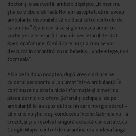
doctor și o asistentă, ambele depășite. „Nimeni nu
știa ce trebuie să facă. Noi am așteptat, că nu aveau
ambulanțe disponibile să ne ducă către centrele de
carantină.” Ajunseseră să și glumească amar cu
vorbe pe care le-ar fi transmis secretarul de stat
Raed Arafat unei familii care nu știa cum se vor
descurca în carantină cu un bebeluș: „unde e lege, nu-i
tocmeală”.
Abia pe la două noaptea, după vreo cinci ore pe
culoarul aeroportului, au urcat într-o ambulanță. În
continuare nu exista nicio informație și nimeni nu
părea dornic s-o ofere. Șoferul și echipajul de pe
ambulanță le-au spus că locul în care merg e secret –
că nici ei nu știu, deși conduceau încolo. Gabriela nu i-a
crezut, și și-a rezolvat singură această curiozitate, cu
Google Maps: centrul de carantină era undeva lângă