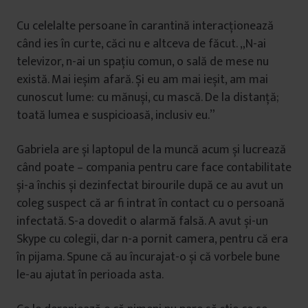
Cu celelalte persoane în carantină interacționează
când ies în curte, căci nu e altceva de făcut. „N-ai
televizor, n-ai un spațiu comun, o sală de mese nu
există. Mai ieșim afară. Și eu am mai ieșit, am mai
cunoscut lume: cu mănuși, cu mască. De la distanță;
toată lumea e suspicioasă, inclusiv eu.”
Gabriela are și laptopul de la muncă acum și lucrează
când poate – compania pentru care face contabilitate
și-a închis și dezinfectat birourile după ce au avut un
coleg suspect că ar fi intrat în contact cu o persoană
infectată. S-a dovedit o alarmă falsă. A avut și-un
Skype cu colegii, dar n-a pornit camera, pentru că era
în pijama. Spune că au încurajat-o și că vorbele bune
le-au ajutat în perioada asta.