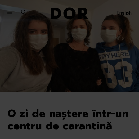
Sari
Sari
la
la
English
meniu
conținut
O zi de naștere într-un
centru de carantină