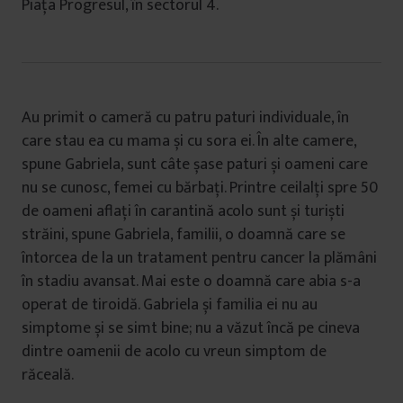
Piața Progresul, în sectorul 4.
Au primit o cameră cu patru paturi individuale, în
care stau ea cu mama și cu sora ei. În alte camere,
spune Gabriela, sunt câte șase paturi și oameni care
nu se cunosc, femei cu bărbați. Printre ceilalți spre 50
de oameni aflați în carantină acolo sunt și turiști
străini, spune Gabriela, familii, o doamnă care se
întorcea de la un tratament pentru cancer la plămâni
în stadiu avansat. Mai este o doamnă care abia s-a
operat de tiroidă. Gabriela și familia ei nu au
simptome și se simt bine; nu a văzut încă pe cineva
dintre oamenii de acolo cu vreun simptom de
răceală.