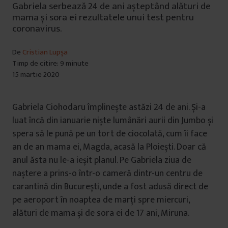
Gabriela serbează 24 de ani așteptând alături de
mama și sora ei rezultatele unui test pentru
coronavirus.
De
Cristian Lupșa
Timp de citire: 9 minute
15 martie 2020
Gabriela Ciohodaru împlinește astăzi 24 de ani. Și-a
luat încă din ianuarie niște lumânări aurii din Jumbo și
spera să le pună pe un tort de ciocolată, cum îi face
an de an mama ei, Magda, acasă la Ploiești. Doar că
anul ăsta nu le-a ieșit planul. Pe Gabriela ziua de
naștere a prins-o într-o cameră dintr-un centru de
carantină din București, unde a fost adusă direct de
pe aeroport în noaptea de marți spre miercuri,
alături de mama și de sora ei de 17 ani, Miruna.