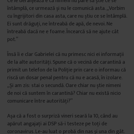
Ce le deranjează e că nimeni nu pare să știe ce se
întâmplă, ce urmează și nu le comunică asta. „Vorbim
cu îngrijitori din casa asta, care nu știu ce se întâmplă.
Ei sunt drăguți, ne întreabă de apă, de nevoi. Ne
întreabă dacă ne e foame. Încearcă să ne ajute cât
pot.”
Însă îi e clar Gabrielei că nu primesc nici ei informații
de la alte autorități. Spune că o vecină de carantină a
primit un telefon de la Poliție prin care o informau că
riscă un dosar penal pentru că nu e acasă, în izolare.
„Și am zis: stai o secundă. Oare chiar nu știe nimeni
de noi că suntem în carantină? Chiar nu există nicio
comunicare între autorități?”
Așa că a fost o surpriză vineri seară la 10, când au
apărut angajați ai DSP să-i testeze pe toți de
coronavirus. Le-au luat o probă din nas și una din gât.