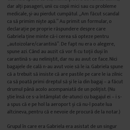
dar alți pasageri, unii cu copii mici sau cu probleme
medicale, și-au pierdut cumpătul. „Am făcut scandal
ca să primim niște apă.” Au primit un formular, o
declarație pe proprie răspundere despre care
Gabriela ține minte că-i cerea să opteze pentru
„autoizolare/carantină”. De fapt nu era o alegere,
spune azi. Când au auzit că vor fi cu toții duși în
carantină s-au neliniștit, dar nu au avut ce face. Nici
bagajele de cală n-au avut voie să le ia. Gabriela spune
că a trebuit să insiste că are pastile pe care le ia zilnic
ca să poată primi dreptul să și le ia din bagaj – a făcut
drumul până acolo acompaniată de un polițist. (Nu
știe însă ce s-a întâmplat de-atunci cu bagajul ei – i s-
a spus că e pe hol la aeroport și că nu-l poate lua
altcineva, pentru că e nevoie de procură de la notar.)
Grupul în care era Gabriela era asistat de un singur