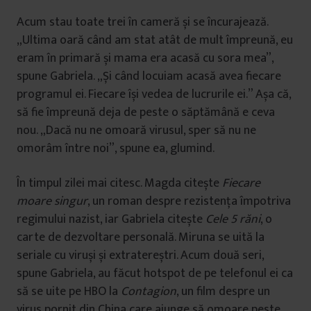
Acum stau toate trei în cameră și se încurajează.
„Ultima oară când am stat atât de mult împreună, eu
eram în primară și mama era acasă cu sora mea”,
spune Gabriela. „Și când locuiam acasă avea fiecare
programul ei. Fiecare își vedea de lucrurile ei.” Așa că,
să fie împreună deja de peste o săptămână e ceva
nou. „Dacă nu ne omoară virusul, sper să nu ne
omorâm între noi”, spune ea, glumind.
În timpul zilei mai citesc. Magda citește
Fiecare
moare singur
, un roman despre rezistența împotriva
regimului nazist, iar Gabriela citește
Cele 5 răni
, o
carte de dezvoltare personală. Miruna se uită la
seriale cu viruși și extratereștri. Acum două seri,
spune Gabriela, au făcut hotspot de pe telefonul ei ca
să se uite pe HBO la
Contagion
, un film despre un
virus pornit din China care ajunge să omoare peste