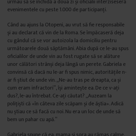
urmau să se închidă a doua zi și oficialii interziseseră
evenimentele cu peste 1.000 de participanți.
Când au ajuns la Otopeni, au vrut să fie responsabile
și au declarat că vin de la Roma. Se împăcaseră deja
cu gândul că se vor autoizola la domiciliu pentru
următoarele două săptămâni. Abia după ce le-au spus
oficialilor de unde vin au fost rugate să se alăture
unor călători strânși deja lângă un perete. Gabriela e
convinsă că dacă nu le-ar fi spus nimic, autoritățile n-
ar fi știut de unde vin. „Ne-au tras pe dreapta, ca și
cum eram infractori”, își amintește ea. De ce v-ați
dus?, le-au întrebat. Ce-ați căutat? „Auzeam la
polițiști că «în câteva zile scăpam și de ăștia». Adică
nu știau ce să facă cu noi. Nu era un loc de unde să
bem un pahar cu apă.”
Gabriela spune că ea, mama și sora au rămas calme,