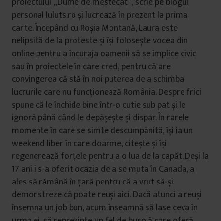
proiectului „Dume de mestecat”, scrie pe blogul
personal luluts.ro și lucrează în prezent la prima
carte. Începând cu Roșia Montană, Laura este
nelipsită de la proteste și își folosește vocea din
online pentru a încuraja oamenii să se implice civic
sau în proiectele în care cred, pentru că are
convingerea că stă în noi puterea de a schimba
lucrurile care nu funcționează România. Despre frici
spune că le închide bine într-o cutie sub pat și le
ignoră până când le depășește și dispar. În rarele
momente în care se simte descumpănită, își ia un
weekend liber în care doarme, citește și își
regenerează forțele pentru a o lua de la capăt. Deși la
17 ani i s-a oferit ocazia de a se muta în Canada, a
ales să rămână în țară pentru că a vrut să-și
demonstreze că poate reuși aici. Dacă atunci a reuși
însemna un job bun, acum înseamnă să lase ceva în
urma ei, să reprezinte un fel de busolă care oferă