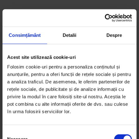
S-ar putea să-ți mai placă:
Consimțământ
Detalii
Despre
Acest site utilizează cookie-uri
Folosim cookie-uri pentru a personaliza conținutul și
anunțurile, pentru a oferi funcții de rețele sociale și pentru
a analiza traficul. De asemenea, le oferim partenerilor de
rețele sociale, de publicitate și de analize informații cu
privire la modul în care folosiți site-ul nostru. Aceștia le
pot combina cu alte informații oferite de dvs. sau culese
în urma folosirii serviciilor lor.
S
Pe Bune
,
Podcasturi