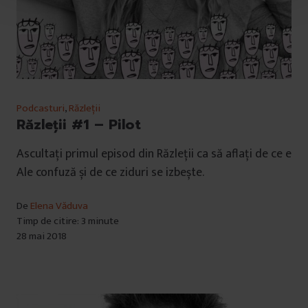
u
l
u
i
Podcasturi
,
Răzleții
Răzleții #1 – Pilot
Ascultați primul episod din Răzleții ca să aflați de ce e
Ale confuză și de ce ziduri se izbește.
De
Elena Văduva
Timp de citire: 3 minute
28 mai 2018