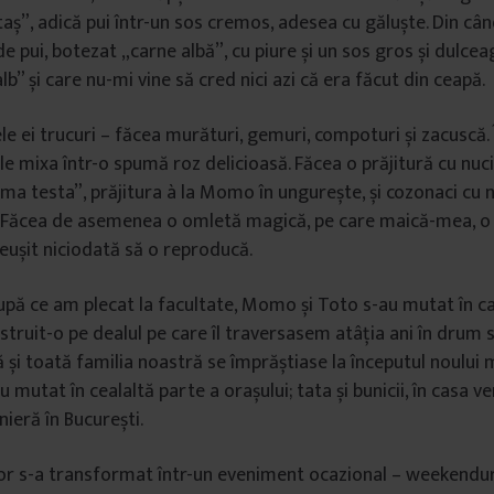
”, adică pui într-un sos cremos, adesea cu găluște. Din cân
 pui, botezat „carne albă”, cu piure și un sos gros și dulceag
” și care nu-mi vine să cred nici azi că era făcut din ceapă.
le ei trucuri – făcea murături, gemuri, compoturi și zacuscă.
 le mixa într-o spumă roz delicioasă. Făcea o prăjitură cu nuci
a testa”, prăjitura à la Momo în ungurește, și cozonaci cu n
. Făcea de asemenea o omletă magică, pe care maică-mea, o
reușit niciodată să o reproducă.
upă ce am plecat la facultate, Momo și Toto s-au mutat în c
struit-o pe dealul pe care îl traversasem atâția ani în drum s
 și toată familia noastră se împrăștiase la începutul noului 
 mutat în cealaltă parte a orașului; tata și bunicii, în casa v
nieră în București.
lor s-a transformat într-un eveniment ocazional – weekendur