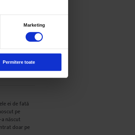
poi pe cele
Marketing
u-i astfel pe ai
ascultând ordine
streze, ceea ce
lujbă la un
mereu că e un
Permitere toate
le ei de fată
unoscut pe
s-a născut
entrat doar pe