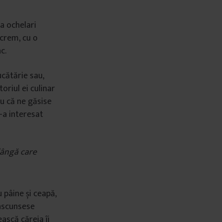
ta ochelari
 crem, cu o
c.
ucătărie sau,
riul ei culinar
ru că ne găsise
m-a interesat
 lângă care
 pâine și ceapă,
 ascunsese
ască căreia îi