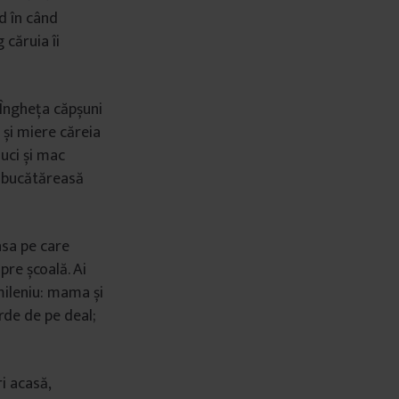
d în când
 căruia îi
 Îngheța căpșuni
 și miere căreia
uci și mac
 bucătăreasă
asa pe care
pre școală. Ai
mileniu: mama și
erde de pe deal;
i acasă,