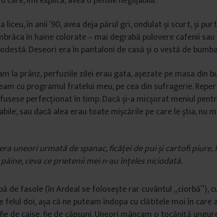
u care, îmi explica, avea o pensie neglijabilă.
 liceu, în anii ‘90, avea deja părul gri, ondulat și scurt, și pur
îmbrăca în haine colorate – mai degrabă pulovere cafenii sau
destă. Deseori era în pantaloni de casă și o vestă de bumba
m la prânz, perfuziile zilei erau gata, așezate pe masa din b
am cu programul fratelui meu, pe cea din sufragerie. Reperto
r fusese perfecționat în timp. Dacă și-a micșorat meniul pent
bile, sau dacă alea erau toate mișcările pe care le știa, nu 
era uneori urmată de spanac, ficăței de pui și cartofi piure,
âine, ceva ce prietenii mei n-au înțeles niciodată.
 de fasole (în Ardeal se folosește rar cuvântul „ciorbă”), cu
e felul doi, așa că ne puteam îndopa cu clătitele moi în care
fie de caise, fie de căpșuni. Uneori mâncam o tocăniță ungure