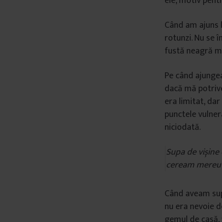
ele, motiv pentr
â
n
Când am ajuns la
t
rotunzi. Nu se 
u
fustă neagră mo
l
u
Pe când ajungea
i
dacă mă potrive
era limitat, da
punctele vulnera
niciodată.
Supa de vișine 
ceream mereu p
Când aveam supă
nu era nevoie d
gemul de casă, 