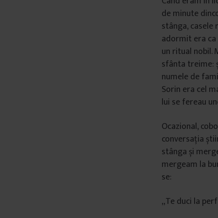
Când eram în li
de minute dinco
stânga, casele 
adormit era ca R
un ritual nobil
sfânta treime: 
numele de famili
Sorin era cel ma
lui se fereau un
Ocazional, cobo
conversația ști
stânga și merg
mergeam la bun
se:
„Te duci la perf