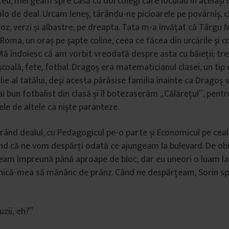
ceu, mergeam spre casă cu doi colegi care locuiau în același 
lo de deal. Urcam leneș, târându-ne picioarele pe povârniș, c
roz, verzi și albastre, pe dreapta. Tata m-a învățat că Târgu
oma, un oraș pe șapte coline, ceea ce făcea din urcările și co
. Mă îndoiesc că am vorbit vreodată despre asta cu băieții; t
școală, fete, fotbal. Dragoș era matematicianul clasei, un tip
e al tatălui, deși acesta părăsise familia înainte ca Dragoș s
i bun fotbalist din clasă și îl botezaserăm „Călărețul”, pentr
ele de altele ca niște paranteze.
rând dealul, cu Pedagogicul pe-o parte și Economicul pe cea
ind că ne vom despărți odată ce ajungeam la bulevard. De obi
eam împreună până aproape de bloc, dar eu uneori o luam la
ică-mea să mănânc de prânz. Când ne despărțeam, Sorin spu
uzii, eh?”