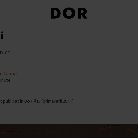
i
nica.
n Cornici
minute
st publicat în DoR #15 (primăvară 2014)