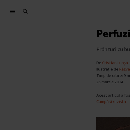
Sari
Sari
la
la
meniu
conținut
Perfuzi
Prânzuri cu bu
De
Cristian Lupșa
Ilustrație de
Răzva
Timp de citire: 9 
26 martie 2014
Acest articol a fo
Cumpără revista