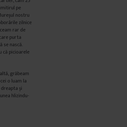
cartier, cam 25
imitirul pe
 Mureșul nostru
borârile zilnice
receam rar de
 care purta
ă se nască.
u că picioarele
laltă, grăbeam
cei o luam la
 dreapta și
nea hlizindu-