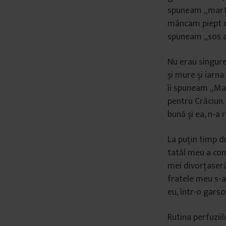
spuneam „martaș
mâncam piept de
spuneam „sos alb
Nu erau singure
și mure și iarna
îi spuneam „Mam
pentru Crăciun
bună și ea, n-a 
La puțin timp d
tatăl meu a con
mei divorțaseră
fratele meu s-au
eu, într-o garso
Rutina perfuzii