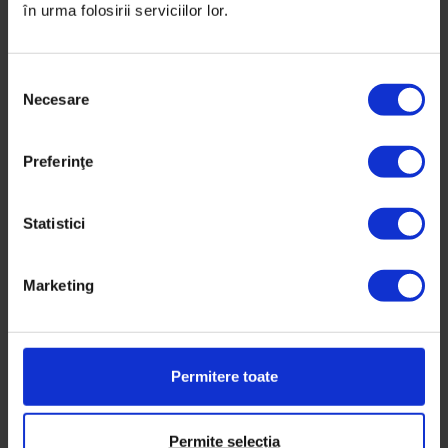
în urma folosirii serviciilor lor.
S
Necesare
e
l
e
Preferinţe
c
ț
i
Statistici
a
c
Marketing
o
n
s
i
Permitere toate
m
ț
DoR #36 – Vară 2019
ă
Permite selecția