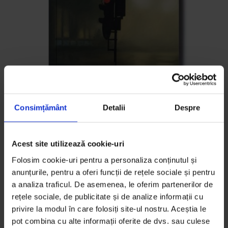
Consimțământ
Detalii
Despre
Acest site utilizează cookie-uri
Folosim cookie-uri pentru a personaliza conținutul și
DoR #35 – Primăvară 2019
anunțurile, pentru a oferi funcții de rețele sociale și pentru
25,00
lei
30,00
lei
a analiza traficul. De asemenea, le oferim partenerilor de
rețele sociale, de publicitate și de analize informații cu
privire la modul în care folosiți site-ul nostru. Aceștia le
pot combina cu alte informații oferite de dvs. sau culese