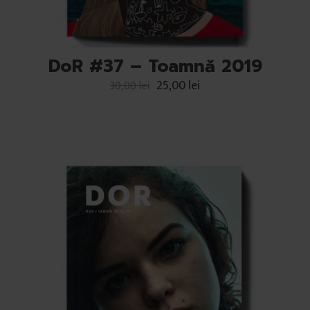
DoR #37 – Toamnă 2019
25,00
lei
30,00
lei