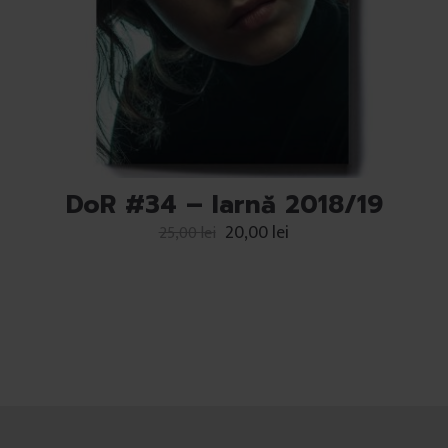
DoR #34 – Iarnă 2018/19
20,00
lei
25,00
lei