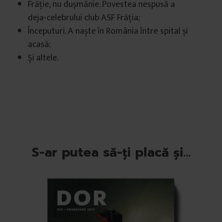
Frăție, nu dușmănie. Povestea nespusă a
deja-celebrului club ASF Frăția;
Începuturi. A naște în România între spital și
acasă;
Și altele.
S-ar putea să-ți placă și…