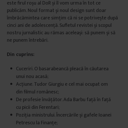
este firul roșu al DoR și îl vom urma în tot ce
publicăm. Noul format și noul design sunt doar
îmbrăcămintea care simțim că ni se potrivește după
cinci ani de adolescență. Sufletul revistei și scopul
nostru jurnalistic au rămas aceleași: să punem și să
ne punem întrebări.
Din cuprins:
Cuceriri. O basarabeancă pleacă în căutarea
unui nou acasă;
Acțiune. Tudor Giurgiu e cel mai ocupat om
din filmul românesc;
De profesie învățător. Ada Barbu față în față
cu picii din Ferentari;
Poziția ministrului. Încercările și gafele Ioanei
Petrescu la Finanțe;