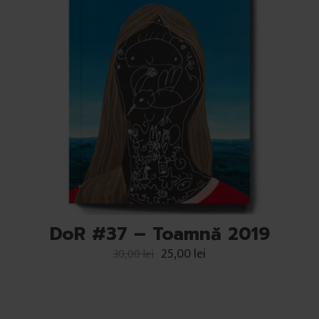
DoR #37 – Toamnă 2019
25,00
lei
30,00
lei