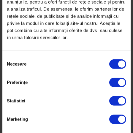
anunțurile, pentru a oferi funcții de rețele sociale și pentru
a analiza traficul. De asemenea, le oferim partenerilor de
rețele sociale, de publicitate și de analize informații cu
privire la modul în care folosiți site-ul nostru. Aceștia le
DoR #35 – Primăvară 2019
pot combina cu alte informații oferite de dvs. sau culese
în urma folosirii serviciilor lor.
25,00
lei
30,00
lei
S
Necesare
e
l
e
Preferinţe
c
ț
i
Statistici
a
c
Marketing
o
n