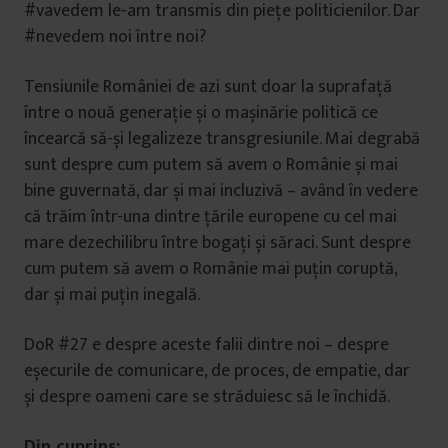
#vavedem le-am transmis din piețe politicienilor. Dar
#nevedem noi între noi?
Tensiunile României de azi sunt doar la suprafață
între o nouă generație și o mașinărie politică ce
încearcă să-și legalizeze transgresiunile. Mai degrabă
sunt despre cum putem să avem o Românie și mai
bine guvernată, dar și mai incluzivă – având în vedere
că trăim într-una dintre țările europene cu cel mai
mare dezechilibru între bogați și săraci. Sunt despre
cum putem să avem o Românie mai puțin coruptă,
dar și mai puțin inegală.
DoR #27 e despre aceste falii dintre noi – despre
eșecurile de comunicare, de proces, de empatie, dar
și despre oameni care se străduiesc să le închidă.
Din cuprins: