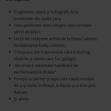
Fragmente, opinii și fotografii de la
protestele din toată țara;
Cinci politicieni tineri despre cum formăm
altfel de lideri;
Lecții de cetățenie activă de la Elena Calistru,
fondatoarea Funky Citizens;
Timișoara, între porumbeii care îi distrug
clădirile și ciorile care fac gălăgie;
De ce nu e sustenabil handbalul de
performanță în Brăila?
Povești cu părinți și copii care caută moduri
de a-și vorbi: în Pitești, în Bacău și-n tren prin
Balcani;
Și altele.