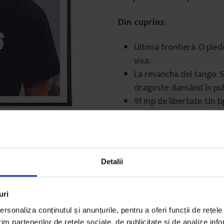
Din cuprins:
Ultima frontieră. O pled
visa;
La revancha del tango. 
dragoste dansând în pub
91 mp de libertate. Un ti
lucrează și descoperă că
confortul;
Vin imediat. Timpul e rel
Viitorul modei româneșt
Detalii
Și altele.
uri
rsonaliza conținutul și anunțurile, pentru a oferi funcții de rețele
im partenerilor de rețele sociale, de publicitate și de analize info