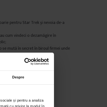
oarie pentru Star Trek și nevoia de-a
Sau cum vindeci o dezamăgire în
lic;
p se mută în secret în biroul firmei unde
 fericirea n-are nicio treabă cu
ativ și ambiguu;
i;
Despre
 sociale și pentru a analiza
rmații cu privire la modul în