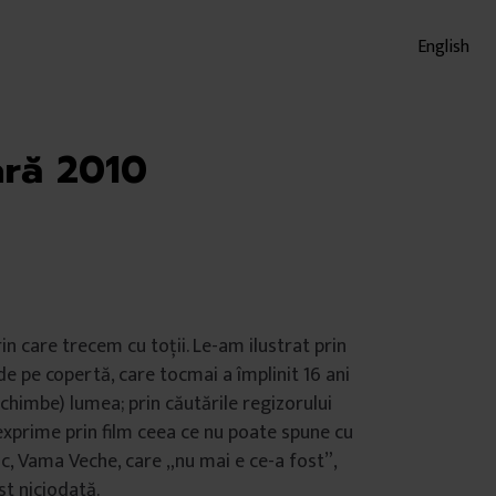
English
ră 2010
n care trecem cu toții. Le-am ilustrat prin
 de pe copertă, care tocmai a împlinit 16 ani
 schimbe) lumea; prin căutările regizorului
 exprime prin film ceea ce nu poate spune cu
loc, Vama Veche, care „nu mai e ce-a fost”,
st niciodată.