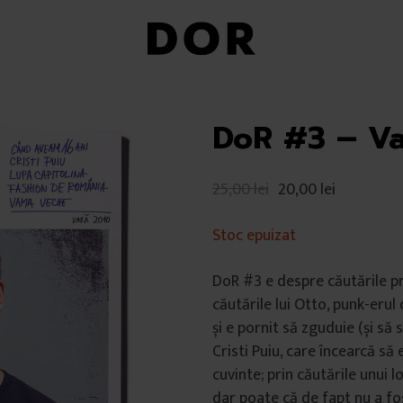
DoR #3 – Va
25,00
lei
20,00
lei
Stoc epuizat
DoR #3 e despre căutările pri
căutările lui Otto, punk-erul
și e pornit să zguduie (și să
Cristi Puiu, care încearcă să
cuvinte; prin căutările unui 
dar poate că de fapt nu a fo