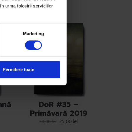
n urma folosirii serviciilor
Marketing
Permitere toate
mnă
DoR #35 –
Primăvară 2019
25,00
lei
30,00
lei