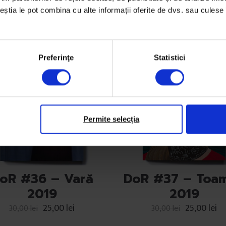
ceștia le pot combina cu alte informații oferite de dvs. sau culese î
S-ar putea să-ți placă și…
Preferinţe
Statistici
Permite selecția
oR #36 – Vară
DoR #37 – Toa
2019
2019
25,00
lei
25,00
lei
30,00
lei
30,00
lei