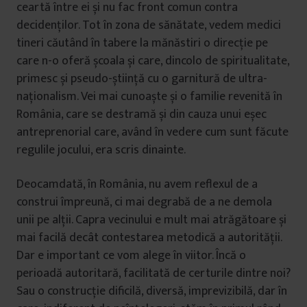
ceartă între ei și nu fac front comun contra
decidenților. Tot în zona de sănătate, vedem medici
tineri căutând în tabere la mănăstiri o direcție pe
care n-o oferă școala și care, dincolo de spiritualitate,
primesc și pseudo-știință cu o garnitură de ultra-
naționalism. Vei mai cunoaște și o familie revenită în
România, care se destramă și din cauza unui eșec
antreprenorial care, având în vedere cum sunt făcute
regulile jocului, era scris dinainte.
Deocamdată, în România, nu avem reflexul de a
construi împreună, ci mai degrabă de a ne demola
unii pe alții. Capra vecinului e mult mai atrăgătoare și
mai facilă decât contestarea metodică a autorității.
Dar e important ce vom alege în viitor. Încă o
perioadă autoritară, facilitată de certurile dintre noi?
Sau o construcție dificilă, diversă, imprevizibilă, dar în