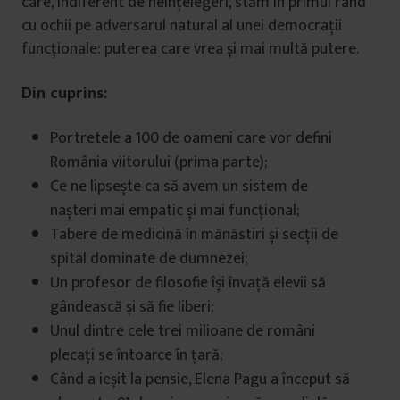
care, indiferent de neînțelegeri, stăm în primul rând
cu ochii pe adversarul natural al unei democrații
funcționale: puterea care vrea și mai multă putere.
Din cuprins:
Portretele a 100 de oameni care vor defini
România viitorului (prima parte);
Ce ne lipsește ca să avem un sistem de
nașteri mai empatic și mai funcțional;
Tabere de medicină în mănăstiri și secții de
spital dominate de dumnezei;
Un profesor de filosofie își învață elevii să
gândească și să fie liberi;
Unul dintre cele trei milioane de români
plecați se întoarce în țară;
Când a ieșit la pensie, Elena Pagu a început să