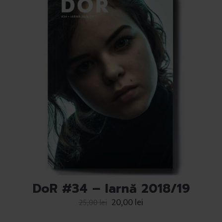
DoR #34 – Iarnă 2018/19
20,00
lei
25,00
lei