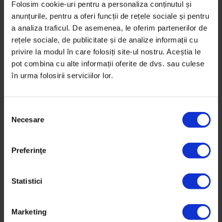
Folosim cookie-uri pentru a personaliza conținutul și
anunțurile, pentru a oferi funcții de rețele sociale și pentru
a analiza traficul. De asemenea, le oferim partenerilor de
rețele sociale, de publicitate și de analize informații cu
privire la modul în care folosiți site-ul nostru. Aceștia le
pot combina cu alte informații oferite de dvs. sau culese
în urma folosirii serviciilor lor.
DoR #35 – Primăvară 2019
25,00
lei
30,00
lei
S
Necesare
e
l
e
Preferinţe
c
ț
i
Statistici
a
c
Marketing
o