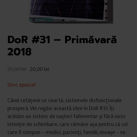
DoR #31 – Primăvară
2018
25,00
lei
20,00
lei
Stoc epuizat
Când cetățenii se ceartă, sistemele disfuncționale
prosperă. Vei regăsi această idee în DoR #31. Îți
arătăm un sistem de nașteri falimentar și fără nicio
intenție de schimbare, care rămâne așa pentru că cei
care îl compun – medici, pacienți, familii, moașe – se