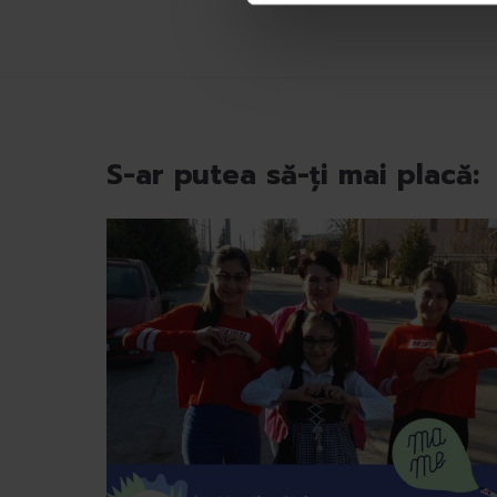
o
n
s
i
m
ț
S-ar putea să-ți mai placă:
ă
m
â
n
t
u
l
u
i