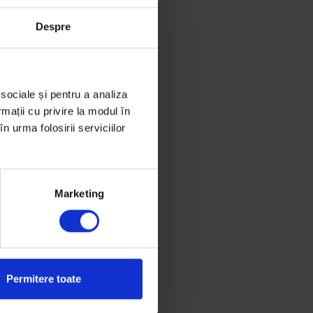
Despre
mic
cum o pasiune
 sociale și pentru a analiza
rmații cu privire la modul în
n urma folosirii serviciilor
Marketing
 episod din
e ajunge să-ți
Permitere toate