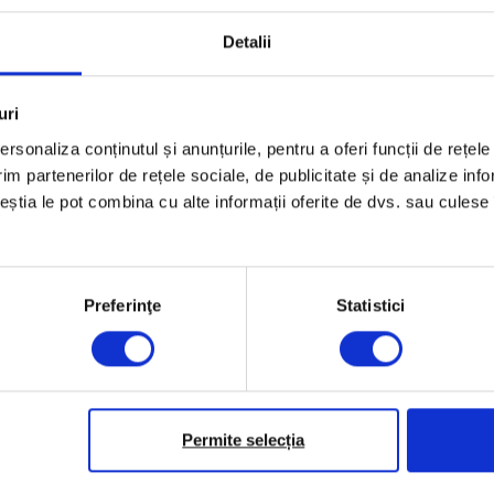
Detalii
ii #10 – Sinceritate sau ni
uri
despre ce înseamnă să fii sincer cu tine, dar și despre 
rsonaliza conținutul și anunțurile, pentru a oferi funcții de rețele
 rău la un moment dat.
im partenerilor de rețele sociale, de publicitate și de analize info
ceștia le pot combina cu alte informații oferite de dvs. sau culese î
minute
Preferinţe
Statistici
ste răzlețul cu numărul 10 din poveste și povestește în noul
ce înseamnă să fii sincer cu tine, despre cum o pasiune poat
pre capre. Da, despre capre.
Permite selecția