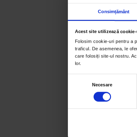
Consimțământ
Răzleț
Acest site utilizează cookie-
Oana vorbește 
Folosim cookie-uri pentru a pe
îți poate face
traficul. De asemenea, le ofer
care folosiți site-ul nostru. A
De
Elena Văduva
lor.
Timp de citire: 3 
30 iulie 2018
S
Necesare
e
Oana Barbonie e
l
podcast despre 
e
facă rău și des
c
ț
i
a
c