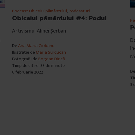
Podcast Obiceiul pământului
,
Podcasturi
Obiceiul pământului #4: Podul
Pe
P
Artivismul Alinei Șerban
a
De
De
Ana Maria Ciobanu
în
Ilustrație de
Maria Surducan
ră
Fotografii de
Bogdan Dincă
Timp de citire: 33 de minute
D
6 februarie 2022
Ti
3 