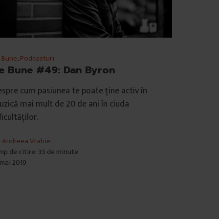
 Bune
,
Podcasturi
e Bune #49: Dan Byron
spre cum pasiunea te poate ține activ în
zică mai mult de 20 de ani în ciuda
ficultăților.
e
Andreea Vrabie
mp de citire: 35 de minute
 mai 2019