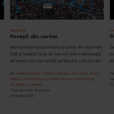
Reportaje
Pe
Povești din cartier
P
Mini-povești documentate și scrise de reporterii
De
DoR și Școala9 timp de trei ore, într-o dimineață
mu
de vineri. Iată cum arată cartierul în care lucrăm.
di
De
Andreea Vrabie
,
Cătălina Albeanu
,
Irina Tacu
,
Elena
D
Văduva
,
Vlad Odobescu
,
Maria Bercea
,
Oana Filip
și
Ti
Nicoleta Coșoreanu
13
Timp de citire: 18 minute
26 martie 2019