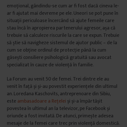
emoțional, gândindu-se cum ar fi fost dacă cineva le-
ar fi ajutat mai devreme pe ele. Uneori se pot pune în
situații periculoase încercând să ajute femeile care
stau încă în apropierea partenerului agresor, așa că
trebuie să calculeze riscurile la care se expun. Trebuie
să știe să navigheze sistemul de ajutor public – de la
cum se obține ordinul de protecție până la cum
găsești consiliere psihologică gratuită sau avocat
specializat în cauze de violență în familie.
La Forum au venit 50 de femei. Trei dintre ele au
venit în față și și-au povestit experiențele din ultimul
an. Loredana Kaschovits, antreprenoare din Sibiu,
este
ambasadoare a Rețelei
și și-a împărtășit
povestea în ultimul an la televizor, pe Facebook și
oriunde a fost invitată. De atunci, primește adesea
mesaje de la femei care trec prin violență domestică.