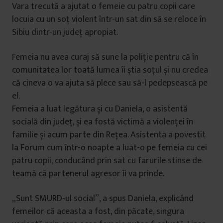
Vara trecută a ajutat o femeie cu patru copii care
locuia cu un soț violent într-un sat din să se reloce în
Sibiu dintr-un județ apropiat.
Femeia nu avea curaj să sune la poliție pentru că în
comunitatea lor toată lumea îi știa soțul și nu credea
că cineva o va ajuta să plece sau să-l pedepsească pe
el.
Femeia a luat legătura și cu Daniela, o asistentă
socială din județ, și ea fostă victimă a violenței în
familie și acum parte din Rețea. Asistenta a povestit
la Forum cum într-o noapte a luat-o pe femeia cu cei
patru copii, conducând prin sat cu farurile stinse de
teamă că partenerul agresor îi va prinde.
„Sunt SMURD-ul social”, a spus Daniela, explicând
femeilor că aceasta a fost, din păcate, singura