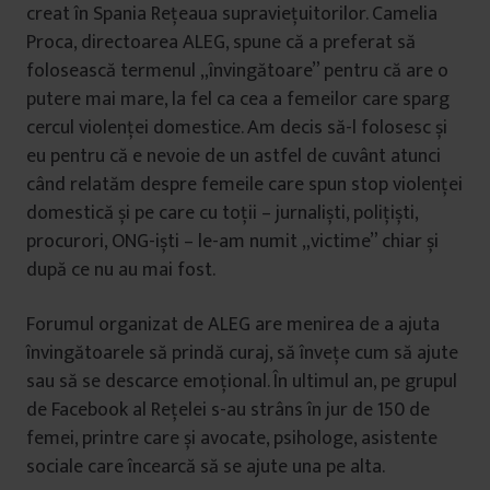
creat în Spania Rețeaua supraviețuitorilor. Camelia
Proca, directoarea ALEG, spune că a preferat să
folosească termenul „învingătoare” pentru că are o
putere mai mare, la fel ca cea a femeilor care sparg
cercul violenței domestice. Am decis să-l folosesc și
eu pentru că e nevoie de un astfel de cuvânt atunci
când relatăm despre femeile care spun stop violenței
domestică și pe care cu toții – jurnaliști, polițiști,
procurori, ONG-iști – le-am numit „victime” chiar și
după ce nu au mai fost.
Forumul organizat de ALEG are menirea de a ajuta
învingătoarele să prindă curaj, să învețe cum să ajute
sau să se descarce emoțional. În ultimul an, pe grupul
de Facebook al Rețelei s-au strâns în jur de 150 de
femei, printre care și avocate, psihologe, asistente
sociale care încearcă să se ajute una pe alta.