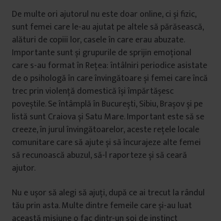
De multe ori ajutorul nu este doar online, ci și fizic,
sunt femei care le-au ajutat pe altele să părăsească,
alături de copiii lor, casele în care erau abuzate.
Importante sunt și grupurile de sprijin emoțional
care s-au format în Rețea: întâlniri periodice asistate
de o psihologă în care învingătoare și femei care încă
trec prin violență domestică își împărtășesc
poveștile. Se întâmplă în București, Sibiu, Brașov și pe
listă sunt Craiova și Satu Mare. Important este să se
creeze, în jurul învingătoarelor, aceste rețele locale
comunitare care să ajute și să încurajeze alte femei
să recunoască abuzul, să-l raporteze și să ceară
ajutor.
Nu e ușor să alegi să ajuți, după ce ai trecut la rândul
tău prin asta. Multe dintre femeile care și-au luat
această misiune o fac dintr-un soi de instinct