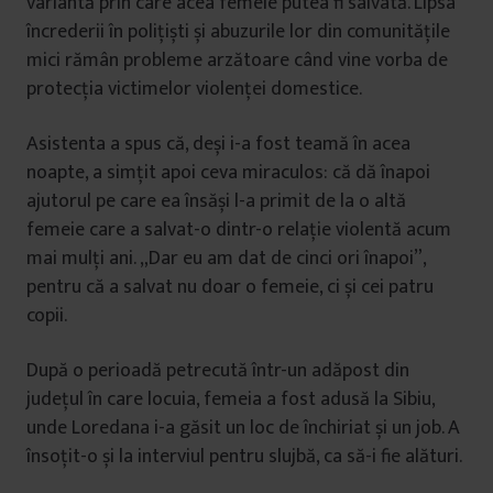
variantă prin care acea femeie putea fi salvată. Lipsa
încrederii în polițiști și abuzurile lor din comunitățile
mici rămân probleme arzătoare când vine vorba de
protecția victimelor violenței domestice.
Asistenta a spus că, deși i-a fost teamă în acea
noapte, a simțit apoi ceva miraculos: că dă înapoi
ajutorul pe care ea însăși l-a primit de la o altă
femeie care a salvat-o dintr-o relație violentă acum
mai mulți ani. „Dar eu am dat de cinci ori înapoi”,
pentru că a salvat nu doar o femeie, ci și cei patru
copii.
După o perioadă petrecută într-un adăpost din
județul în care locuia, femeia a fost adusă la Sibiu,
unde Loredana i-a găsit un loc de închiriat și un job. A
însoțit-o și la interviul pentru slujbă, ca să-i fie alături.