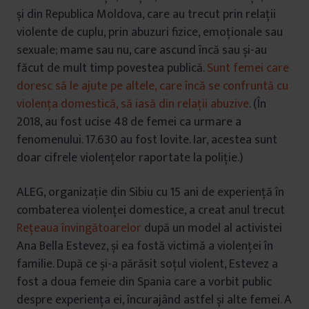
și din Republica Moldova, care au trecut prin relații
violente de cuplu, prin abuzuri fizice, emoționale sau
sexuale; mame sau nu, care ascund încă sau și-au
făcut de mult timp povestea publică.
Sunt femei care
doresc să le ajute pe altele, care încă se confruntă cu
violența domestică, să iasă din relații abuzive
. (În
2018, au fost ucise 48 de femei ca urmare a
fenomenului. 17.630 au fost lovite. Iar, acestea sunt
doar cifrele violențelor raportate la poliție.)
ALEG, organizație din Sibiu cu 15 ani de experiență în
combaterea violenței domestice, a creat anul trecut
Rețeaua învingătoarelor
după un model al activistei
Ana Bella Estevez, și ea fostă victimă a violenței în
familie. După ce și-a părăsit soțul violent, Estevez a
fost a doua femeie din Spania care a vorbit public
despre experiența ei, încurajând astfel și alte femei. A