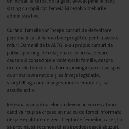
online sau la cafea, de la găsit avocat până la baby-
sitting cu copiii cât femeia își rezolvă treburile
administrative.
Curând, femeile vor începe cursuri de dezvoltare
personală ca să fie mai bine pregătite pentru aceste
roluri. Oamenii de la ALEG le-au propus cursuri de
public speaking, de relaționare cu presa, despre
cauzele și consecințele violenței în familie, despre
drepturile femeilor. La Forum, învingătoarele au spus
că ar mai avea nevoie și să învețe legislație,
storytelling, cum să-și gestioneze emoțiile și să
asculte activ.
Rețeaua învingătoarelor va deveni un succes atunci
când va reuși să creeze un nucleu de femei informate
despre egalitate de gen, drepturile femeilor, care știu
să prevină, să recunoască și să pedepsească abuzuri.