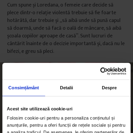
Cum spune și Loredana, o femeie care decide să
plece dintr-o relație violentă trebuie să fie foarte
hotărâtă, dar trebuie și „să aibă unde să pună capul
să doarmă, unde să facă o oală de mâncare, să aibă
școala copiilor aproape de casă”. Sunt lucruri de
cântărit înainte de o decizie importantă și, dacă nu le
bifezi, e greu să pleci.
Consimțământ
Detalii
Despre
Acest site utilizează cookie-uri
Folosim cookie-uri pentru a personaliza conținutul și
anunțurile, pentru a oferi funcții de rețele sociale și pentru
a analiza traficul. De asemenea, le oferim partenerilor de