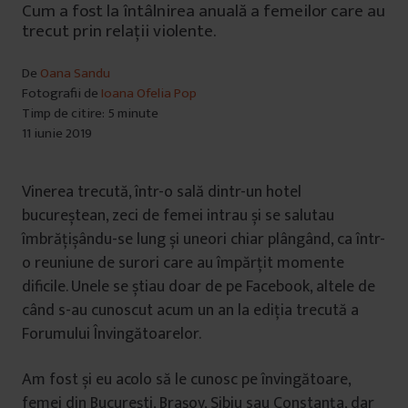
Cum a fost la întâlnirea anuală a femeilor care au
trecut prin relații violente.
De
Oana Sandu
Fotografii de
Ioana Ofelia Pop
Timp de citire: 5 minute
11 iunie 2019
Vinerea trecută, într-o sală dintr-un hotel
bucureștean, zeci de femei intrau și se salutau
îmbrățișându-se lung și uneori chiar plângând, ca într-
o reuniune de surori care au împărțit momente
dificile. Unele se știau doar de pe Facebook, altele de
când s-au cunoscut acum un an la ediția trecută a
Forumului Învingătoarelor.
Am fost și eu acolo să le cunosc pe învingătoare,
femei din București, Brașov, Sibiu sau Constanța, dar