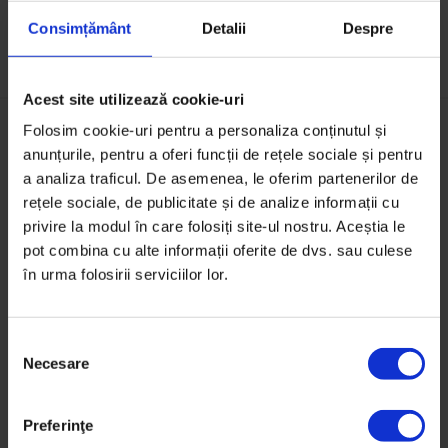
Consimțământ
Detalii
Despre
Acest site utilizează cookie-uri
Folosim cookie-uri pentru a personaliza conținutul și
anunțurile, pentru a oferi funcții de rețele sociale și pentru
S-ar putea să-ți mai placă:
a analiza traficul. De asemenea, le oferim partenerilor de
rețele sociale, de publicitate și de analize informații cu
privire la modul în care folosiți site-ul nostru. Aceștia le
pot combina cu alte informații oferite de dvs. sau culese
în urma folosirii serviciilor lor.
S
Necesare
e
l
e
Preferinţe
c