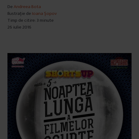
De
Andreea Bota
Ilustrație de
Ioana Șopov
Timp de citire: 3 minute
26 iulie 2016