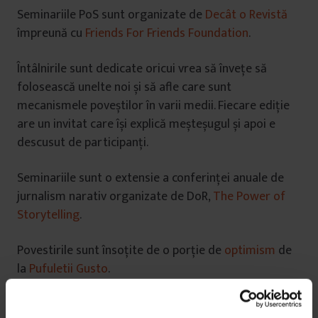
Seminariile PoS sunt organizate de
Decât o Revistă
împreună cu
Friends For Friends Foundation
.
Întâlnirile sunt dedicate oricui vrea să învețe să
folosească unelte noi și să afle care sunt
mecanismele poveștilor în varii medii. Fiecare ediție
are un invitat care își explică meșteșugul și apoi e
descusut de participanți.
Seminariile sunt o extensie a conferinței anuale de
jurnalism narativ organizate de DoR,
The Power of
Storytelling
.
Povestirile sunt însoțite de o porție de
optimism
de
la
Pufuletii Gusto
.