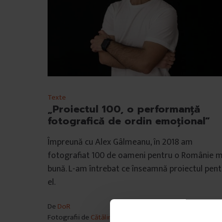
Texte
„Proiectul 100, o performanță
fotografică de ordin emoțional”
Împreună cu Alex Gâlmeanu, în 2018 am
fotografiat 100 de oameni pentru o Românie m
bună. L-am întrebat ce înseamnă proiectul pent
el.
De
DoR
Fotografii de
Cătălin Georgescu