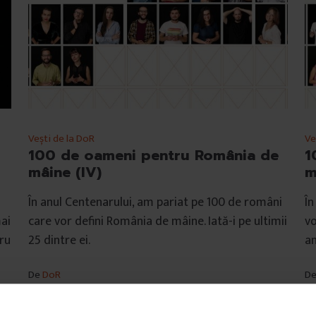
Vești de la DoR
Ve
100 de oameni pentru România de
1
mâine (IV)
m
În anul Centenarului, am pariat pe 100 de români
În
ai
care vor defini România de mâine. Iată-i pe ultimii
vo
ru
25 dintre ei.
an
De
DoR
D
Fotografii de
Alex Gâlmeanu
Fo
Timp de citire: 3 minute
Ti