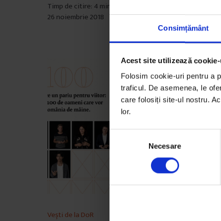
Timp de citire: 4 minute
26 noiembrie 2018
Consimțământ
Acest site utilizează cookie-
Folosim cookie-uri pentru a pe
traficul. De asemenea, le ofer
care folosiți site-ul nostru. A
lor.
S
Necesare
e
l
e
c
ț
i
Vești de la DoR
a