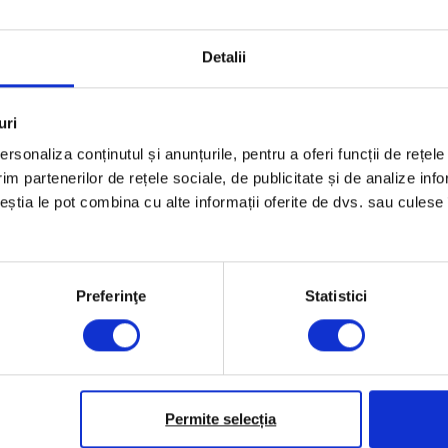
26 noiembrie 2018
24
Detalii
uri
rsonaliza conținutul și anunțurile, pentru a oferi funcții de rețele
im partenerilor de rețele sociale, de publicitate și de analize info
ceștia le pot combina cu alte informații oferite de dvs. sau culese î
Preferinţe
Statistici
Permite selecția
Vești de la DoR