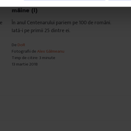
e
100 de oameni pentru România de
mâine (I)
re
În anul Centenarului pariem pe 100 de români.
Iată-i pe primii 25 dintre ei.
De
DoR
Fotografii de
Alex Gâlmeanu
Timp de citire: 3 minute
13 martie 2018