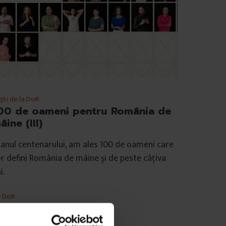
ști de la DoR
00 de oameni pentru România de
âine (III)
 anul centenarului, am ales 100 de oameni care
r defini România de mâine și de peste câțiva
i.
e
DoR
tografii de
Alex Gâlmeanu
mp de citire: 3 minute