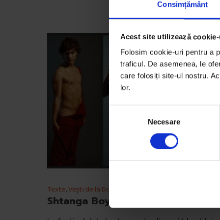
Consimțământ
Acest site utilizează cookie-
Folosim cookie-uri pentru a pe
traficul. De asemenea, le ofer
care folosiți site-ul nostru. A
lor.
S
Necesare
e
l
e
c
ț
i
Texte
,
Vești de la DoR
a
Shtanga Boyz
c
o