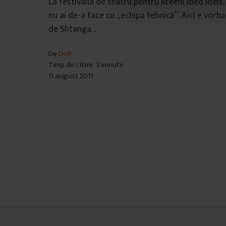
La festivalul de teatru pentru liceeni Ideo Ideis,
n
nu ai de-a face cu „echipa tehnică”. Aici e vorba
s
de Shtanga…
i
m
De
DoR
ț
Timp de citire: 3 minute
ă
11 august 2011
m
â
n
t
u
Navigare
l
u
în
i
articole