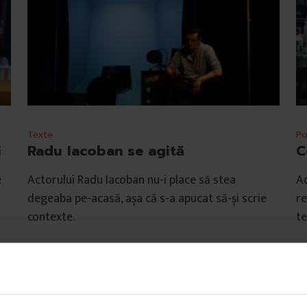
Texte
Po
i
Radu Iacoban se agită
C
e
Actorului Radu Iacoban nu-i place să stea
Ad
degeaba pe-acasă, așa că s-a apucat să-și scrie
re
contexte.
te
De
Adi Bulboacă
D
Fotografii de
Adi Bulboacă
Ti
Timp de citire: 9 minute
8 
1 decembrie 2014