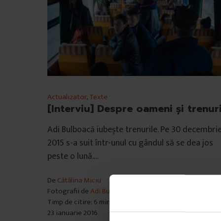
Actualizator
,
Texte
[Interviu] Despre oameni și trenur
Adi Bulboacă iubește trenurile. Pe 30 decembri
2015 s-a suit într-unul cu gândul să se dea jos
peste o lună.…
De
Cătălina Miciu
Fotografii de
Adi Bulboacă
Timp de citire: 6 minute
23 ianuarie 2016