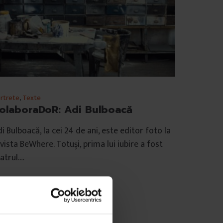
rtrete
,
Texte
olaboraDoR: Adi Bulboacă
i Bulboacă, la cei 24 de ani, este editor foto la
vista BeWhere. Totuși, prima lui iubire a fost
atrul.…
e
Andreea Bota
mp de citire: 4 minute
august 2012