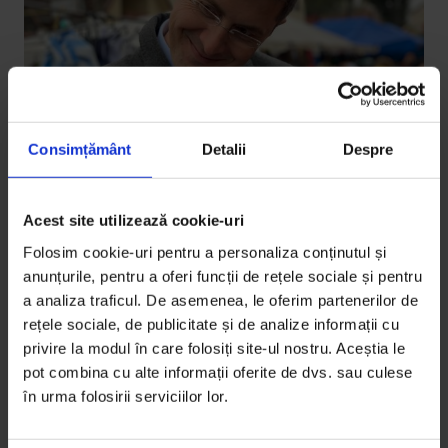
Consimțământ
Detalii
Despre
Acest site utilizează cookie-uri
Folosim cookie-uri pentru a personaliza conținutul și
Eseuri
anunțurile, pentru a oferi funcții de rețele sociale și pentru
Cum am câștigat alegerile
a analiza traficul. De asemenea, le oferim partenerilor de
Între visele burgheziei urbane românești și
rețele sociale, de publicitate și de analize informații cu
privire la modul în care folosiți site-ul nostru. Aceștia le
coșmarurile abandonaților din Gorj sau Olt nu există
pot combina cu alte informații oferite de dvs. sau culese
poduri. Iar apa e adâncă.
în urma folosirii serviciilor lor.
De
Teodor Tiță