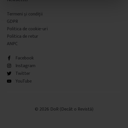
n
t
Termeni şi condiţii
u
GDPR
l
Politica de cookie-uri
u
i
Politica de retur
ANPC
Facebook
Instagram
Twitter
YouTube
© 2026 DoR (Decât o Revistă)