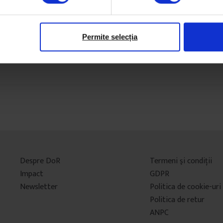
Permite selecția
Despre DoR
Termeni şi condiţii
Impact
GDPR
Newsletter
Politica de cookie-uri
Politica de retur
ANPC