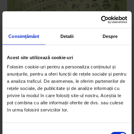
Consimțământ
Detalii
Despre
Reportaje
Acest site utilizează cookie-uri
Contemporanii
Folosim cookie-uri pentru a personaliza conținutul și
Jurnalul unui tur prin jumătate de România într‑un
anunțurile, pentru a oferi funcții de rețele sociale și pentru
a analiza traficul. De asemenea, le oferim partenerilor de
autocar cu artiști.
rețele sociale, de publicitate și de analize informații cu
privire la modul în care folosiți site-ul nostru. Aceștia le
De
Lavinia Gliga
pot combina cu alte informații oferite de dvs. sau culese
Ilustrație de
Vlad Mihai „Cutărică”
în urma folosirii serviciilor lor.
Fotografii de
Lavinia Gliga
Timp de citire: 32 de minute
20 noiembrie 2012
S