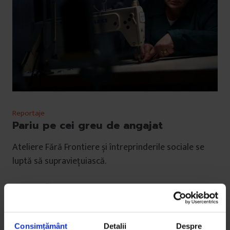
Reportaje
Pariu pe cei greu de angajat
Ateliere Fără Frontiere și întreprinderile sociale se
luptă să supraviețuiască.
De
Oana Filip
Fotografii de
Cătălin Georgescu
Timp de citire: 11 minute
19 martie 2019
Consimțământ
Detalii
Despre