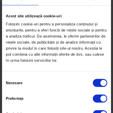
Acest site utilizează cookie-uri
Folosim cookie-uri pentru a personaliza conținutul și
anunțurile, pentru a oferi funcții de rețele sociale și pentru
a analiza traficul. De asemenea, le oferim partenerilor de
rețele sociale, de publicitate și de analize informații cu
privire la modul în care folosiți site-ul nostru. Aceștia le
pot combina cu alte informații oferite de dvs. sau culese
în urma folosirii serviciilor lor.
S
Necesare
e
l
Educație
,
Eseuri
e
Dreptul la învăţătură
Preferinţe
c
ț
Ce am învățat de când ajut copiii din cea mai săracă și