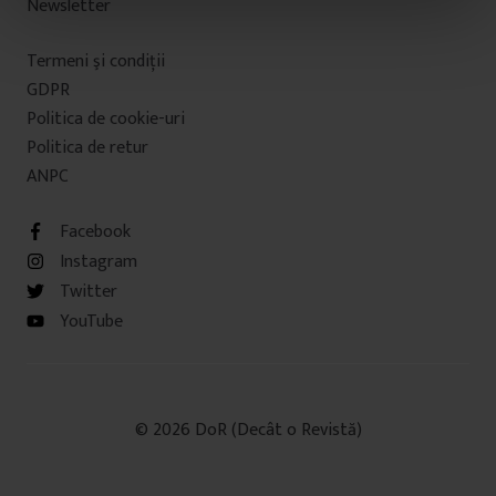
Newsletter
n
t
Termeni şi condiţii
u
l
GDPR
u
Politica de cookie-uri
i
Politica de retur
ANPC
Facebook
Instagram
Twitter
YouTube
© 2026 DoR (Decât o Revistă)