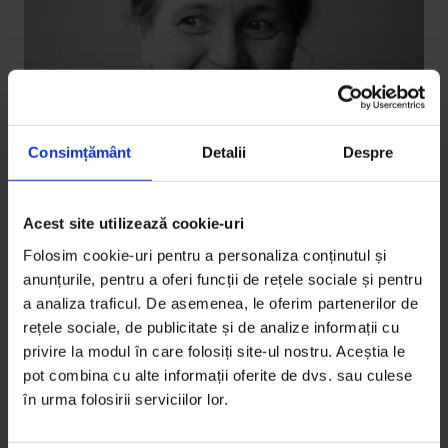
Consimțământ
Detalii
Despre
Brand Story
,
Texte
Acest site utilizează cookie-uri
[DoR & Santal] Maria a dansat cu
Folosim cookie-uri pentru a personaliza conținutul și
munții
anunțurile, pentru a oferi funcții de rețele sociale și pentru
a analiza traficul. De asemenea, le oferim partenerilor de
Maria Gheorghiu nu știa exact ce o așteaptă când a
rețele sociale, de publicitate și de analize informații cu
acceptat propunerea lui Leslie Hawke de a o urma în
privire la modul în care folosiți site-ul nostru. Aceștia le
Bacău,…
pot combina cu alte informații oferite de dvs. sau culese
în urma folosirii serviciilor lor.
De
Gabriela Pițurlea
Fotografie de
Cătălin Olteanu