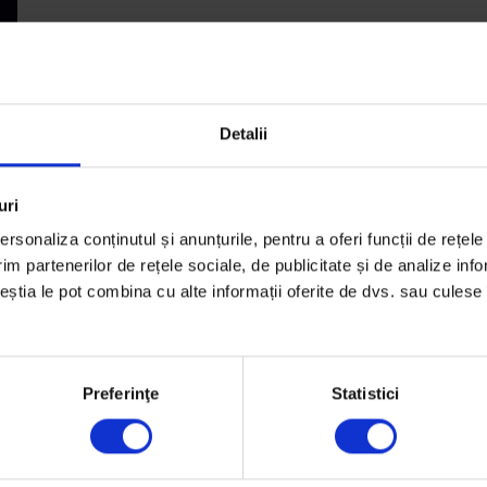
Detalii
uri
rsonaliza conținutul și anunțurile, pentru a oferi funcții de rețele
im partenerilor de rețele sociale, de publicitate și de analize info
e
ceștia le pot combina cu alte informații oferite de dvs. sau culese î
Preferinţe
Statistici