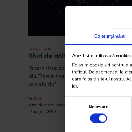
Consimțământ
Actualizator
Ghid de citit în stele
Acest site utilizează cookie-
Folosim cookie-uri pentru a pe
Fiecare strop de lumină de pe cer își are sensul
traficul. De asemenea, le ofer
său. Trebuie doar să deprinzi alfabetul. Tu știi c
care folosiți site-ul nostru. A
sunt stelele?
lor.
De
DoR
S
Timp de citire: 3 minute
Necesare
e
12 august 2010
l
e
c