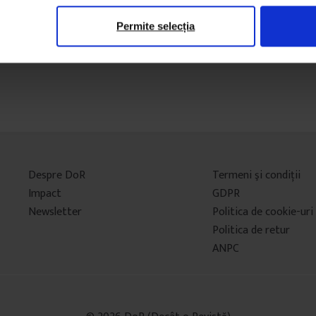
Permite selecția
Despre DoR
Termeni şi condiţii
Impact
GDPR
Newsletter
Politica de cookie-uri
Politica de retur
ANPC