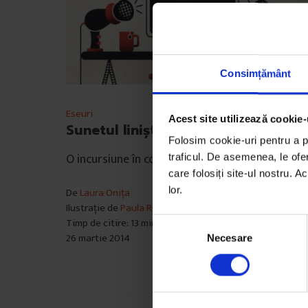
Consimțământ
Eseuri
Acest site utilizează cookie-
Sunetul liniștii
Folosim cookie-uri pentru a pe
O incursiune în colorata lume a sunetului alb.
traficul. De asemenea, le ofer
care folosiți site-ul nostru. A
lor.
De
Laura Onița
Ilustrație de
Paula Rusu
Timp de citire: 13 minute
S
26 martie 2014
Necesare
e
l
e
c
ț