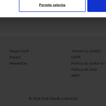
Permite selecția
Despre DoR
Termeni şi condiţii
Impact
GDPR
Newsletter
Politica de cookie-uri
Politica de retur
ANPC
© 2026 DoR (Decât o Revistă)