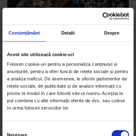
Consimțământ
Detalii
Despre
Acest site utilizează cookie-uri
Parteneriate
[24/7] QP: Un bar încearcă să
Folosim cookie-uri pentru a personaliza conținutul și
supraviețuiască
anunțurile, pentru a oferi funcții de rețele sociale și pentru
a analiza traficul. De asemenea, le oferim partenerilor de
Ce pierde și ce câștigă un bar în pandemie?
rețele sociale, de publicitate și de analize informații cu
privire la modul în care folosiți site-ul nostru. Aceștia le
De
DoR
pot combina cu alte informații oferite de dvs. sau culese
Fotografii din arhiva personală
în urma folosirii serviciilor lor.
Timp de citire: 5 minute
18 ianuarie 2021
S
Necesare
e