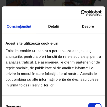
Consimțământ
Detalii
Despre
Acest site utilizează cookie-uri
Eseuri
Aruncări libere
Folosim cookie-uri pentru a personaliza conținutul și
anunțurile, pentru a oferi funcții de rețele sociale și pentru
Cum m-a învățat baschetul să navighez lumea ca pe
a analiza traficul. De asemenea, le oferim partenerilor de
un circuit cu obstacole.
rețele sociale, de publicitate și de analize informații cu
privire la modul în care folosiți site-ul nostru. Aceștia le
De
Alexandra Ionescu
pot combina cu alte informații oferite de dvs. sau culese
Ilustrație de
Ioana Șopov
în urma folosirii serviciilor lor.
Timp de citire: 9 minute
26 martie 2014
S
Necesare