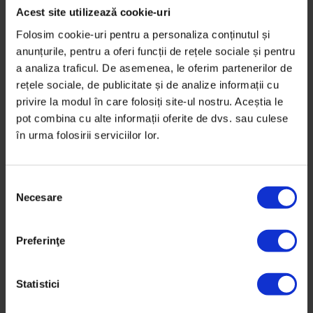
Acest site utilizează cookie-uri
Folosim cookie-uri pentru a personaliza conținutul și
anunțurile, pentru a oferi funcții de rețele sociale și pentru
a analiza traficul. De asemenea, le oferim partenerilor de
rețele sociale, de publicitate și de analize informații cu
privire la modul în care folosiți site-ul nostru. Aceștia le
pot combina cu alte informații oferite de dvs. sau culese
în urma folosirii serviciilor lor.
S
Necesare
e
l
e
Preferinţe
Povești
,
Violență
c
Corina
ț
i
Statistici
O liftieră găsește curaj să plece de dragul fiilor.
a