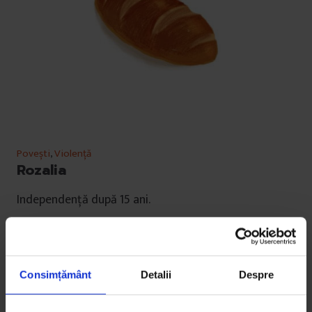
Povești
,
Violență
Rozalia
Independență după 15 ani.
De
Oana Sandu
Timp de citire: 6 minute
25 mai 2016
Consimțământ
Detalii
Despre