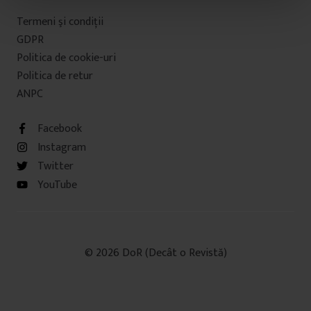
t
Termeni şi condiţii
u
GDPR
l
Politica de cookie-uri
u
Politica de retur
i
ANPC
Facebook
Instagram
Twitter
YouTube
© 2026 DoR (Decât o Revistă)