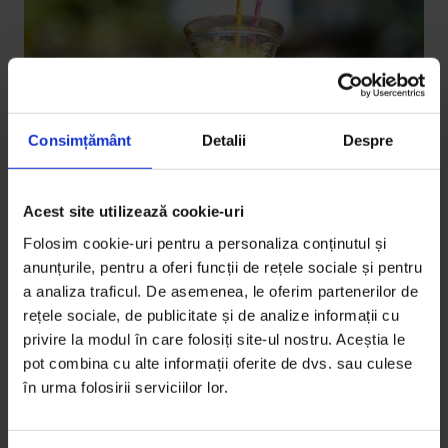
Consimțământ
Detalii
Despre
Acest site utilizează cookie-uri
Bucuresteanul
Bucureșteanul: Răcoritoare
Folosim cookie-uri pentru a personaliza conținutul și
anunțurile, pentru a oferi funcții de rețele sociale și pentru
Ne-am oprit în 7 locuri din oraș și le-am cerut
a analiza traficul. De asemenea, le oferim partenerilor de
oamenilor de la bar să ne prepare o băutură de vară
rețele sociale, de publicitate și de analize informații cu
cu care se…
privire la modul în care folosiți site-ul nostru. Aceștia le
pot combina cu alte informații oferite de dvs. sau culese
De
DoR
în urma folosirii serviciilor lor.
Fotografii de
Cătălin Georgescu
Timp de citire: 3 minute