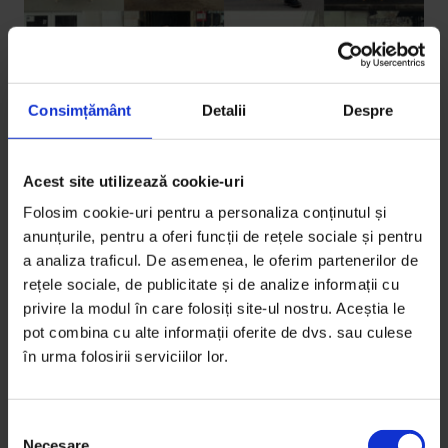
Consimțământ
Detalii
Despre
Acest site utilizează cookie-uri
Portrete
Noi aparitii editoriale
Folosim cookie-uri pentru a personaliza conținutul și
anunțurile, pentru a oferi funcții de rețele sociale și pentru
Opt scriitori debutanți, scoși în lumea despre care
a analiza traficul. De asemenea, le oferim partenerilor de
scriu, cu scaunul de lucru cu tot.
rețele sociale, de publicitate și de analize informații cu
privire la modul în care folosiți site-ul nostru. Aceștia le
De
Marius Chivu
și
Luiza Vasiliu
pot combina cu alte informații oferite de dvs. sau culese
Fotografii de
Cristian Petrescu
,
Luiza Lucia Puiu
,
CN
în urma folosirii serviciilor lor.
Timp de citire: 6 minute
18 martie 2013
S
Necesare