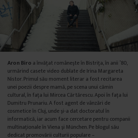
Aron Biro
a învăţat româneşte în Bistriţa, în anii ’80,
urmărind casete video dublate de Irina Margareta
Nistor. Primul său moment literar a fost recitarea
unei poezii despre mamă, pe scena unui cămin
cultural, în faţa lui Mircea Cărtărescu. Apoi în fața lui
Dumitru Prunariu. A fost agent de vânzări de
cosmetice în Cluj, unde şi-a dat doctoratul în
informatică, iar acum face cercetare pentru companii
multinaționale în Viena şi München. Pe blogul său
dedicat promovării culturii populare –