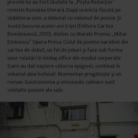
prozele lui au fost lăudate la „Poșta Redacţiei”
revistei România literară. După ucenicia făcută pe
clubliterar.com, a debutat cu volumul de poezie
Și
toată bucuria acelor ani trişti
(Editura Cartea
Românească, 2010), distins cu Marele Premiu „Mihai
Eminescu” Opera Prima. Ciclul de poeme narative din
cartea de debut, un fel de joburi și faze sub forma
unor relatări în limbaj office din mediul corporate
(care au dat naştere câtorva epigoni), continuă în
volumul abia încheiat. Momentan pregăteşte şi un
roman. Gastronomia şi emisiunile culinare sunt
celelalte pasiuni ale sale.