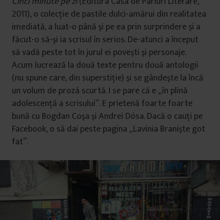
Cinci minute pe zi
(Editura Casa de Pariuri Literare,
2011), o colecţie de pastile dulci-amărui din realitatea
imediată, a luat-o până şi pe ea prin surprindere şi a
făcut-o să-şi ia scrisul în serios. De-atunci a început
să vadă peste tot în jurul ei poveşti şi personaje.
Acum lucrează la două texte pentru două antologii
(nu spune care, din superstiţie) şi se gândeşte la încă
un volum de proză scurtă. I se pare că e „în plină
adolescenţă a scrisului”. E prietenă foarte foarte
bună cu Bogdan Coşa şi Andrei Dósa. Dacă o cauți pe
Facebook, o să dai peste pagina „Lavinia Branişte got
fat”.