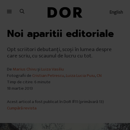
Sari
Sari
la
la
English
meniu
conținut
Noi aparitii editoriale
Opt scriitori debutanți, scoși în lumea despre
care scriu, cu scaunul de lucru cu tot.
De
Marius Chivu
și
Luiza Vasiliu
Fotografii de
Cristian Petrescu
,
Luiza Lucia Puiu
,
CN
Timp de citire: 6 minute
18 martie 2013
Acest articol a fost publicat în DoR #11 (primăvară 13)
Cumpără revista