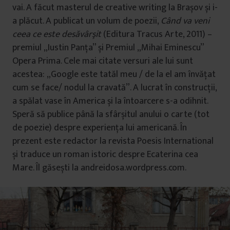
vai. A făcut masterul de creative writing la Brașov și i-
a plăcut. A publicat un volum de poezii,
Când va veni
ceea ce este desăvârşit
(Editura Tracus Arte, 2011) –
premiul „Iustin Panța” și Premiul „Mihai Eminescu”
Opera Prima. Cele mai citate versuri ale lui sunt
acestea: „Google este tatăl meu / de la el am învăţat
cum se face/ nodul la cravată”. A lucrat în construcții,
a spălat vase în America și la întoarcere s-a odihnit.
Speră să publice până la sfârșitul anului o carte (tot
de poezie) despre experiența lui americană. În
prezent este redactor la revista Poesis International
și traduce un roman istoric despre Ecaterina cea
Mare. Îl găsești la andreidosa.wordpress.com.