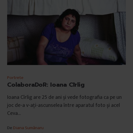
Portrete
ColaboraDoR: Ioana Cîrlig
Ioana Cîrlig are 25 de ani și vede fotografia ca pe un
joc de-a v-ați-ascunselea între aparatul foto și acel
Ceva…
De
Diana Sumănaru