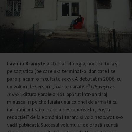
Lavinia Branişte
a studiat filologia, horticultura şi
peisagistica (pe care n-a terminat-o, dar care i se
pare şi acum o facultate sexy). A debutat în 2006, cu
un volum de versuri „foarte narative” (
Poveşti cu
mine
, Editura Paralela 45), apărut într-un tiraj
minuscul şi pe cheltuiala unui colonel de armată cu
înclinaţii artistice, care o descoperise la „Poşta
redacţiei” de la România literară şi voia neapărat s-o
vadă publicată. Succesul volumului de proză scurtă