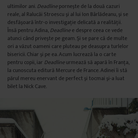
ultimilor ani.
Deadline
porneşte de la două cazuri
reale, al Ralucăi Stroescu şi al lui Ion Bârlădeanu, şi se
desfăşoară într-o investigaţie delicată a realităţii.
Însă pentru Adina,
Deadline
e despre ceea ce vede
atunci când priveşte pe geam. Şi se pare că de multe
ori a văzut oameni care pluteau pe deasupra turlelor
bisericii. Chiar şi pe ea. Acum lucrează la o carte
pentru copii, iar
Dead­line
urmează să apară în Franţa,
la cunoscuta editură Mercure de France. Adinei îi stă
părul mereu enervant de perfect şi tocmai şi-a luat
bilet la Nick Cave.