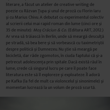
literare, a făcut un atelier de creative writing de
poezie cu Răzvan Ţupa şi unul de proză cu Florin Iaru
şi cu Marius Chivu. A debutat cu experimentul colectiv
al scrierii celui mai rapid roman din lume (cinci ore şi
35 de minute):
Moş Crăciun & Co.
(Editura ART, 2012.)
Ar vrea să trăiască în Berlin, unde să meargă desculță
pe stradă, să bea bere şi să vorbească cu taximetriştii
despre politică şi Dumnezeu. Nu știe să meargă pe
bicicletă, dar râde zgomotos, în ciuda faptului că şi-a
petrecut adolescenţa prin spitale. Dacă există răul în
lume, crede că singurul lucru pe care îl poate face
literatura este să îl exploreze și exploateze. Îl adoră
pe Kafka (la fel de mult ca violoncelul şi sinonimele) şi
momentan lucrează la un volum de proză scurtă.