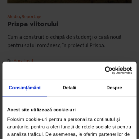
Mediu
,
Reportaje
Prispa viitorului
Cum a construit o echipă de studenţi o casă nouă
pentru satul românesc, în proiectul Prispa.
De
Anca Iosif
Fotografie de
Cătălin Caraza
Timp de citire: 19 minute
18 martie 2013
Consimțământ
Detalii
Despre
Acest site utilizează cookie-uri
Folosim cookie-uri pentru a personaliza conținutul și
anunțurile, pentru a oferi funcții de rețele sociale și pentru
a analiza traficul. De asemenea, le oferim partenerilor de