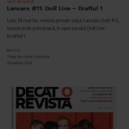
Vești de la DoR
Lansare #11: DoR Live – Draftul 1
Luni, 18 martie, revista prinde viață. Lansăm DoR #11,
numărul de primăvară, în spectacolul DoR Live -
Draftul 1.
De
DoR
Timp de citire: 3 minute
12 martie 2013