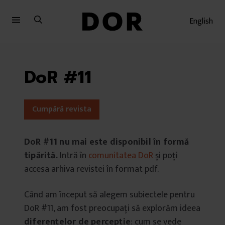
Sari
Sari
la
la
English
meniu
conținut
DoR #11
Cumpără revista
DoR #11
nu mai este disponibil în formă
tipărită.
Intră în
comunitatea DoR
și poți
accesa arhiva revistei în format pdf.
Când am început să alegem subiectele pentru
DoR #11, am fost preocupați să explorăm ideea
diferențelor de percepție
: cum se vede