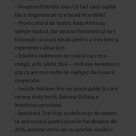
– Noaptea fluturelui mov. Ce faci când copilul
tău e diagnosticat cu o boală incurabilă?
– Provocatorul de teatru. Radu Afrim nu
iubește teatrul, dar asta nu înseamnă că nu-l
folosește ca scuză ideală pentru a crea lumi și
experiențe cathartice;
– Echilibru. Indiferent de rolul în care era –
colegă, șefă, iubită, fiică –, Andreea Avramescu
știa că are mai multe de câștigat dacă joacă
cooperativ;
– Lecțiile Adrianei. Într-un spațiu public în care
cei mai mulți imită, Adriana Săftoiu e
împotriva curentului;
– Înotătorii. Trei frați cu deficiențe de vedere
se antrenează pentru Jocurile Paralimpice din
2016, înotând cot la cot cu sportivi văzători;