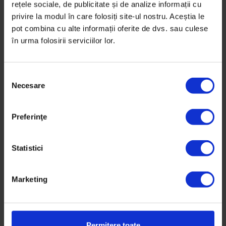
rețele sociale, de publicitate și de analize informații cu
privire la modul în care folosiți site-ul nostru. Aceștia le
pot combina cu alte informații oferite de dvs. sau culese
în urma folosirii serviciilor lor.
S
Necesare
e
l
Eseuri
e
Ţi se mai spune şi Costică?
Preferinţe
c
Povestea unei încurcături.
ț
i
Statistici
De
Constantin Nimigean
a
Ilustrație de
Irina Georgescu
c
Marketing
Timp de citire: 7 minute
o
18 martie 2013
n
s
i
Permitere toate