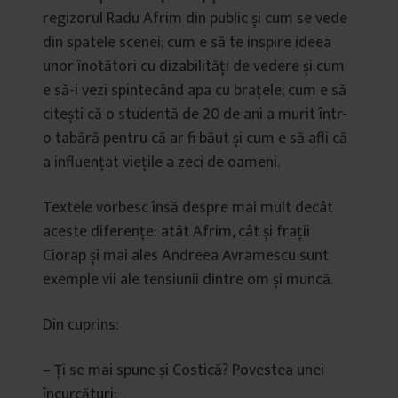
regizorul Radu Afrim din public și cum se vede
din spatele scenei; cum e să te inspire ideea
unor înotători cu dizabilități de vedere și cum
e să-i vezi spintecând apa cu brațele; cum e să
citești că o studentă de 20 de ani a murit într-
o tabără pentru că ar fi băut și cum e să afli că
a influențat viețile a zeci de oameni.
Textele vorbesc însă despre mai mult decât
aceste diferențe: atât Afrim, cât și frații
Ciorap și mai ales Andreea Avramescu sunt
exemple vii ale tensiunii dintre om și muncă.
Din cuprins:
– Ți se mai spune și Costică? Povestea unei
încurcături;