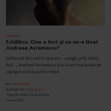
Portrete
Echilibru. Cine a fost și ce ne-a lăsat
Andreea Avramescu?
Indiferent de rolul în care era – colegă, șefă, iubită,
fiică –, Andreea Avramescu știa că are mai multe de
câștigat dacă joacă în echipă.
De
Oana Sandu
Ilustrații de
Ioana Șopov
Timp de citire: 53 de minute
22 mai 2013