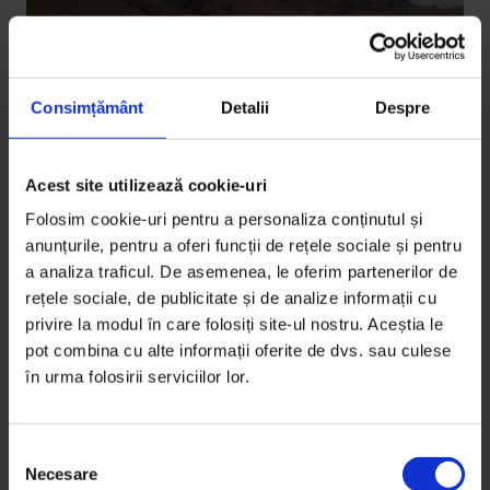
Consimțământ
Detalii
Despre
Acest site utilizează cookie-uri
Mediu
,
Reportaje
Folosim cookie-uri pentru a personaliza conținutul și
Prispa viitorului
anunțurile, pentru a oferi funcții de rețele sociale și pentru
Cum a construit o echipă de studenţi o casă nouă
a analiza traficul. De asemenea, le oferim partenerilor de
rețele sociale, de publicitate și de analize informații cu
pentru satul românesc, în proiectul Prispa.
privire la modul în care folosiți site-ul nostru. Aceștia le
pot combina cu alte informații oferite de dvs. sau culese
De
Anca Iosif
în urma folosirii serviciilor lor.
Fotografie de
Cătălin Caraza
Timp de citire: 19 minute
18 martie 2013
S
Necesare
e