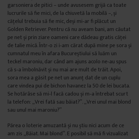
garsoniera de pitici – unde avusesem grijă ca toate
lucrurile să fie mici, de la chiuvetă la mobilă –, și
cățelul trebuia să fie mic, deși mi‑ar fi plăcut un
Golden Retriever. Pentru că nu aveam bani, am căutat
pe net și prin ziare oameni care dădeau gratis căței
de talie mică. Într‑o zi i‑am cărat după mine pe sora și
cumnatul meu în afara Bucureștiului să luăm un
teckel maroniu, dar când am ajuns acolo ne‑au spus
că s‑a îmbolnăvit și nu mai are mult de trăit. Apoi,
sora mea a găsit pe net un anunț dat de un cuplu
care vindea pui de bichon havanez la 50 de lei bucata.
Se hotărâse să mi‑l facă cadou și m‑a întrebat scurt
la telefon: „Vrei fată sau băiat?”. „Vrei unul mai blond
sau unul mai maroniu?”
Părea o loterie amuzantă și nu știu nici acum de ce
am zis „Băiat. Mai blond”. E posibil să mă fi vizualizat