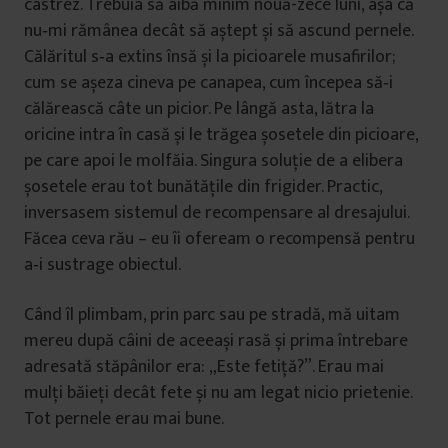
castrez. Trebuia să aibă minim nouă-zece luni, așa că
nu‑mi rămânea decât să aștept și să ascund pernele.
Călăritul s‑a extins însă și la picioarele musafirilor;
cum se așeza cineva pe canapea, cum începea să‑i
călărească câte un picior. Pe lângă asta, lătra la
oricine intra în casă și le trăgea șosetele din picioare,
pe care apoi le molfăia. Singura soluție de a elibera
șosetele erau tot bunătățile din frigider. Practic,
inversasem sistemul de recompensare al dresajului.
Făcea ceva rău – eu îi ofeream o recompensă pentru
a‑i sustrage obiectul.
Când îl plimbam, prin parc sau pe stradă, mă uitam
mereu după câini de aceeași rasă și prima întrebare
adresată stăpânilor era: „Este fetiță?”. Erau mai
mulți băieți decât fete și nu am legat nicio prietenie.
Tot pernele erau mai bune.