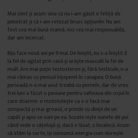
Mai simt și acum vina că nu i‑am găsit o fetiță de
penetrat și că i‑am retezat brusc opțiunile. Nu am
fost cea mai bună mamă, nici cea mai responsabilă,
dar am încercat.
Biju face nouă ani pe 9 mai. De liniștit, nu s‑a liniștit. E
la fel de agitat prin casă și urăște masculii la fel de
mult. Are mai puțin testosteron și, fără testicule, n‑a
mai rămas cu penisul înțepenit în canapea. O bună
perioadă n‑a mai avut treabă cu pernele, dar de vreo
trei luni a făcut o pasiune pentru salteaua din coșul în
care doarme: o mototolește ca s‑o facă mai
compactă și mai groasă, o prinde cu dinții de un
capăt și apoi se suie pe ea. Scoate niște sunete de pui
când vede o cățelușă și, dacă e lăsat, o încalecă. Acum
că stăm la curte, își consumă energia cum dorește.