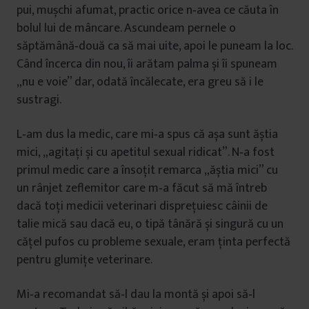
pui, mușchi afumat, practic orice n‑avea ce căuta în
bolul lui de mâncare. Ascundeam pernele o
săptămână‑două ca să mai uite, apoi le puneam la loc.
Când încerca din nou, îi arătam palma și îi spuneam
„nu e voie” dar, odată încălecate, era greu să i le
sustragi.
L‑am dus la medic, care mi‑a spus că așa sunt ăștia
mici, „agitați și cu apetitul sexual ridicat”. N‑a fost
primul medic care a însoțit remarca „ăștia mici” cu
un rânjet zeflemitor care m‑a făcut să mă întreb
dacă toți medicii veterinari disprețuiesc câinii de
talie mică sau dacă eu, o tipă tânără și singură cu un
cățel pufos cu probleme sexuale, eram ținta perfectă
pentru glumițe veterinare.
Mi‑a recomandat să‑l dau la montă și apoi să‑l