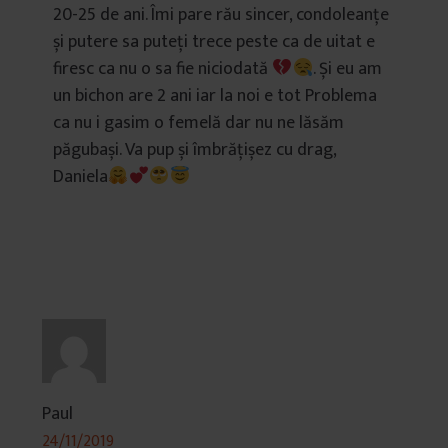
20-25 de ani. Îmi pare rău sincer, condoleanțe
și putere sa puteți trece peste ca de uitat e
firesc ca nu o sa fie niciodată
. Și eu am
un bichon are 2 ani iar la noi e tot Problema
ca nu i gasim o femelă dar nu ne lăsăm
păgubași. Va pup și îmbrățișez cu drag,
Daniela
Paul
24/11/2019