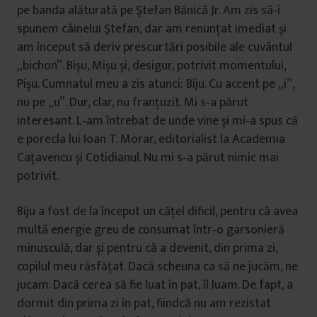
pe banda alăturată pe Ştefan Bănică Jr. Am zis să‑i
spunem câinelui Ştefan, dar am renunțat imediat și
am început să deriv prescurtări posibile ale cuvântul
„bichon”. Bișu, Mișu și, desigur, potrivit momentului,
Pișu. Cumnatul meu a zis atunci: Biju. Cu accent pe „i”,
nu pe „u”. Dur, clar, nu franțuzit. Mi s‑a părut
interesant. L‑am întrebat de unde vine și mi‑a spus că
e porecla lui Ioan T. Morar, editorialist la Academia
Cațavencu și Cotidianul. Nu mi s‑a părut nimic mai
potrivit.
Biju a fost de la început un cățel dificil, pentru că avea
multă energie greu de consumat într‑o garsonieră
minusculă, dar și pentru că a devenit, din prima zi,
copilul meu răsfățat. Dacă scheuna ca să ne jucăm, ne
jucam. Dacă cerea să fie luat în pat, îl luam. De fapt, a
dormit din prima zi în pat, fiindcă nu am rezistat