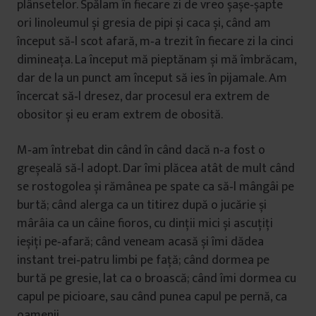
plânsetelor. Spălam în fiecare zi de vreo șașe‑șapte
ori linoleumul și gresia de pipi și caca și, când am
început să‑l scot afară, m‑a trezit în fiecare zi la cinci
dimineața. La început mă pieptănam și mă îmbrăcam,
dar de la un punct am început să ies în pijamale. Am
încercat să‑l dresez, dar procesul era extrem de
obositor și eu eram extrem de obosită.
M‑am întrebat din când în când dacă n‑a fost o
greșeală să‑l adopt. Dar îmi plăcea atât de mult când
se rostogolea și rămânea pe spate ca să‑l mângâi pe
burtă; când alerga ca un titirez după o jucărie și
mârâia ca un câine fioros, cu dinții mici și ascuțiți
ieșiți pe‑afară; când veneam acasă și îmi dădea
instant trei‑patru limbi pe față; când dormea pe
burtă pe gresie, lat ca o broască; când îmi dormea cu
capul pe picioare, sau când punea capul pe pernă, ca
oamenii.