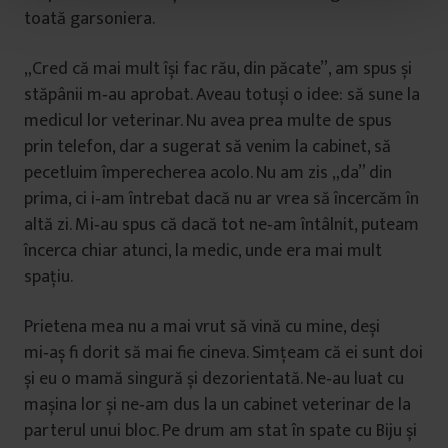
t
toată garsoniera.
u
l
„Cred că mai mult își fac rău, din păcate”, am spus și
u
stăpânii m‑au aprobat. Aveau totuși o idee: să sune la
i
medicul lor veterinar. Nu avea prea multe de spus
prin telefon, dar a sugerat să venim la cabinet, să
pecetluim împerecherea acolo. Nu am zis „da” din
prima, ci i‑am întrebat dacă nu ar vrea să încercăm în
altă zi. Mi‑au spus că dacă tot ne‑am întâlnit, puteam
încerca chiar atunci, la medic, unde era mai mult
spațiu.
Prietena mea nu a mai vrut să vină cu mine, deși
mi‑aș fi dorit să mai fie cineva. Simțeam că ei sunt doi
și eu o mamă singură și dezorientată. Ne‑au luat cu
mașina lor și ne‑am dus la un cabinet veterinar de la
parterul unui bloc. Pe drum am stat în spate cu Biju și