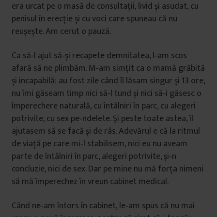
era urcat pe o masă de consultații, livid și asudat, cu
penisul în erecție și cu voci care spuneau că nu
reușește. Am cerut o pauză.
Ca să‑l ajut să‑și recapete demnitatea, l‑am scos
afară să ne plimbăm. M‑am simțit ca o mamă grăbită
și incapabilă: au fost zile când îl lăsam singur și 13 ore,
nu îmi găseam timp nici să‑l tund și nici să‑i găsesc o
împerechere naturală, cu întâlniri în parc, cu alegeri
potrivite, cu sex pe‑ndelete. Şi peste toate astea, îl
ajutasem să se facă și de râs. Adevărul e că la ritmul
de viață pe care mi‑l stabilisem, nici eu nu aveam
parte de întâlniri în parc, alegeri potrivite, și‑n
concluzie, nici de sex. Dar pe mine nu mă forța nimeni
să mă împerechez în vreun cabinet medical.
Când ne‑am întors în cabinet, le‑am spus că nu mai