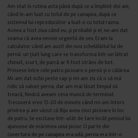
Am stat în rutina asta până după ce a împlinit doi ani,
când le‑am luat cu totul de pe canapea, după ce
sistemul lui reproducător a luat‑o cu totul razna.
Aceea a fost ziua când eu, și probabil și el, ne‑am dat
seama că avea nevoie urgentă de sex. Eram la
calculator când am auzit din nou schelălăitul lui de
pernă: un țiuit lung care se transforma într‑un lătrat
chinuit, scurt, de parcă ar fi fost strâns de bot.
Prinsese între cele patru picioare o pernă și o călărea.
Mi‑am dat ochii peste cap și mi‑am zis că o să mă
ridic să salvez perna, dar am mai lăsat timpul să
treacă, fiindcă aveam ceva muncă de terminat.
Trecuseră vreo 15‑20 de minute când mi‑am întors
privirea și am văzut că Biju avea cinci picioare în loc
de patru. Se excitase într‑atât de tare încât penisul lui
ajunsese de mărimea unui picior. O parte din
cuvertura de pe canapea era udă, perna era într‑o