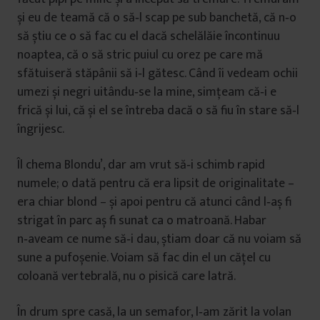
și eu de teamă că o să‑l scap pe sub banchetă, că n‑o
să știu ce o să fac cu el dacă schelălăie încontinuu
noaptea, că o să stric puiul cu orez pe care mă
sfătuiseră stăpânii să i‑l gătesc. Când îi vedeam ochii
umezi și negri uitându‑se la mine, simțeam că‑i e
frică și lui, că și el se întreba dacă o să fiu în stare să‑l
îngrijesc.
Îl chema Blondu’, dar am vrut să‑i schimb rapid
numele; o dată pentru că era lipsit de originalitate –
era chiar blond – și apoi pentru că atunci când l‑aș fi
strigat în parc aș fi sunat ca o matroană. Habar
n‑aveam ce nume să‑i dau, știam doar că nu voiam să
sune a pufoșenie. Voiam să fac din el un cățel cu
coloană vertebrală, nu o pisică care latră.
În drum spre casă, la un semafor, l‑am zărit la volan