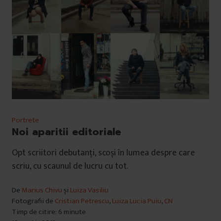
Portrete
Noi aparitii editoriale
Opt scriitori debutanți, scoși în lumea despre care
scriu, cu scaunul de lucru cu tot.
De
Marius Chivu
și
Luiza Vasiliu
Fotografii de
Cristian Petrescu
,
Luiza Lucia Puiu
,
CN
Timp de citire: 6 minute