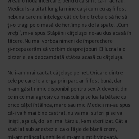
vreau o nouă încercare, pentru că simt că‑i fac rău.
Medicul s‑a uitat lung la mine ca și cum eu aș fi fost
nebuna care nu înțelege cât de bine trebuie să fie să
ți‑o tragi pe o masă de fier, împins de la spate. „Cum
vreți”, mi‑a spus. Stăpânii cățelușei ne‑au dus acasă în
tăcere. Nu mai vorbea nimeni de împerechere
și‑ncepuserăm să vorbim despre joburi. El lucra la o
pizzerie, ea deocamdată stătea acasă cu cățelușa.
Nu i‑am mai căutat cățelușe pe net. Oricare dintre
cele pe care le alerga prin parc ar fi fost bună, dar
n‑am găsit nimic disponibil pentru sex. A devenit din
ce în ce mai agresiv cu masculii și se lua la bătaie cu
orice cățel întâlnea, mare sau mic. Medicii mi‑au spus
că‑i va fi mai bine castrat, nu va mai suferi și se va
liniști, așa că, doi ani mai târziu, l‑am sterilizat. Cât a
stat lat sub anestezie, ca o fâșie de blană crem,
mi‑am mâncat unghiile și m‑am simțit vinovată.