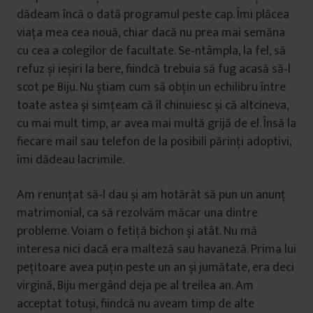
dădeam încă o dată programul peste cap. Îmi plăcea
viața mea cea nouă, chiar dacă nu prea mai semăna
cu cea a colegilor de facultate. Se‑ntâmpla, la fel, să
refuz și ieșiri la bere, fiindcă trebuia să fug acasă să‑l
scot pe Biju. Nu știam cum să obțin un echilibru între
toate astea și simțeam că îl chinuiesc și că altcineva,
cu mai mult timp, ar avea mai multă grijă de el. Însă la
fiecare mail sau telefon de la posibili părinți adoptivi,
îmi dădeau lacrimile.
Am renunțat să‑l dau și am hotărât să pun un anunț
matrimonial, ca să rezolvăm măcar una dintre
probleme. Voiam o fetiță bichon și atât. Nu mă
interesa nici dacă era malteză sau havaneză. Prima lui
pețitoare avea puțin peste un an și jumătate, era deci
virgină, Biju mergând deja pe al treilea an. Am
acceptat totuși, fiindcă nu aveam timp de alte