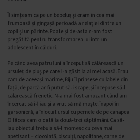
Îl simțeam ca pe un bebeluș și eram în cea mai
frumoasă și gingașă perioadă a relației dintre un
copil și un părinte. Poate și de‑asta n‑am fost
pregătită pentru transformarea lui într‑un
adolescent în călduri.
Pe când avea patru luni a început să călărească un
ursuleț de pluș pe care l‑a găsit la ai mei acasă. Erau
cam de aceeași mărime, Biju îl prinsese cu labele din
față, de parcă ar fi putut să‑i scape, și începuse să‑l
călărească frenetic. N‑a mai fost amuzant când am
încercat să i‑l iau și a vrut să mă muște. Înapoi în
garsonieră, a înlocuit ursul cu pernele de pe canapea.
O făcea cam o dată la două‑trei săptămâni. Ca să‑i
iau obiectul trebuia să‑l momesc cu ceva mai
apetisant – ciocolată, biscuiți, napolitane, carne de