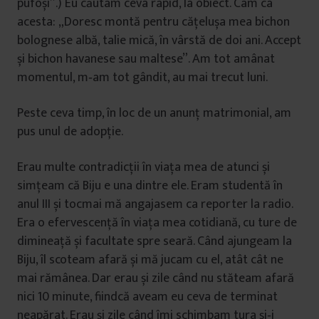
pufoși”.) Eu căutam ceva rapid, la obiect. Cam ca
acesta: „Doresc montă pentru cățelușa mea bichon
bolognese albă, talie mică, în vârstă de doi ani. Accept
și bichon havanese sau maltese”. Am tot amânat
momentul, m‑am tot gândit, au mai trecut luni.
Peste ceva timp, în loc de un anunț matrimonial, am
pus unul de adopție.
Erau multe contradicții în viața mea de atunci și
simțeam că Biju e una dintre ele. Eram studentă în
anul III și tocmai mă angajasem ca reporter la radio.
Era o efervescență în viața mea cotidiană, cu ture de
dimineață și facultate spre seară. Când ajungeam la
Biju, îl scoteam afară și mă jucam cu el, atât cât ne
mai rămânea. Dar erau și zile când nu stăteam afară
nici 10 minute, fiindcă aveam eu ceva de terminat
neapărat. Erau și zile când îmi schimbam tura și‑i