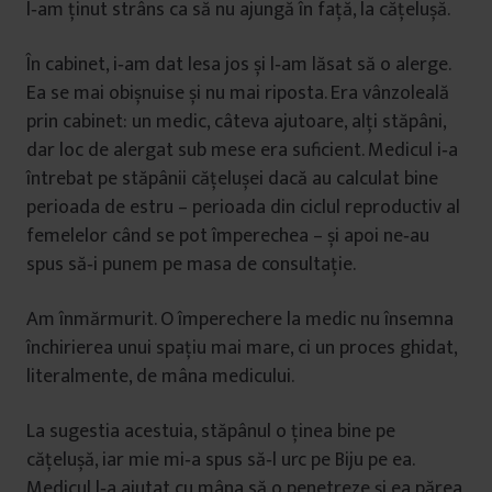
l‑am ținut strâns ca să nu ajungă în față, la cățelușă.
În cabinet, i‑am dat lesa jos și l‑am lăsat să o alerge.
Ea se mai obișnuise și nu mai riposta. Era vânzoleală
prin cabinet: un medic, câteva ajutoare, alți stăpâni,
dar loc de alergat sub mese era suficient. Medicul i‑a
întrebat pe stăpânii cățelușei dacă au calculat bine
perioada de estru – perioada din ciclul reproductiv al
femelelor când se pot împerechea – și apoi ne‑au
spus să‑i punem pe masa de consultație.
Am înmărmurit. O împerechere la medic nu însemna
închirierea unui spațiu mai mare, ci un proces ghidat,
literalmente, de mâna medicului.
La sugestia acestuia, stăpânul o ținea bine pe
cățelușă, iar mie mi‑a spus să‑l urc pe Biju pe ea.
Medicul l‑a ajutat cu mâna să o penetreze și ea părea