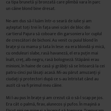
ca tipa brunetă și bronzată care plimbă vara în parc
un câine blond bine dresat.
Ne‑am dus să‑l luăm într‑o seară de iulie și am
așteptat toți trei în fața unei scări de bloc din
cartierul Pajura să coboare din garsoniera lor cuplul
de crescători de bichoni. Au venit cu puiul blond în
brațe și cu mama și tata în lese: ea era blondă și mică,
cu onduleuri slabe, rasă havaneză, el era puțin mai
înalt, creț, alb‑negru, rasă bologneză. Stăpânii erau
minioni, în haine de casă și grăbiți să se întoarcă la cei
patru‑cinci pui lăsați acasă. Mi‑au părut amuzanți și
ciudați și protectori după ce s‑au întristat când au
auzit că va fi primul meu câine.
Mi l‑au pus în brațe și am crezut că o să‑l scap pe jos.
Era cât o palmă, firav, alunecos și pufos. În mașină a
făcut pipi pe mine și a început să tremure. Tremuram