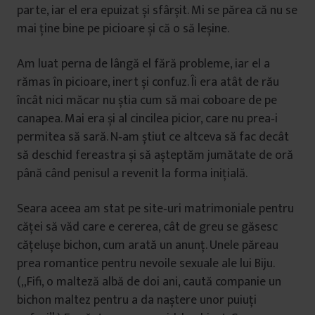
parte, iar el era epuizat și sfârșit. Mi se părea că nu se
mai ține bine pe picioare și că o să leșine.
Am luat perna de lângă el fără probleme, iar el a
rămas în picioare, inert și confuz. Îi era atât de rău
încât nici măcar nu știa cum să mai coboare de pe
canapea. Mai era și al cincilea picior, care nu prea‑i
permitea să sară. N‑am știut ce altceva să fac decât
să deschid fereastra și să așteptăm jumătate de oră
până când penisul a revenit la forma inițială.
Seara aceea am stat pe site‑uri matrimoniale pentru
căței să văd care e cererea, cât de greu se găsesc
cățelușe bichon, cum arată un anunț. Unele păreau
prea romantice pentru nevoile sexuale ale lui Biju.
(„Fifi, o malteză albă de doi ani, caută companie un
bichon maltez pentru a da naștere unor puiuți