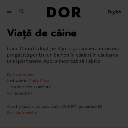
Sari
Sari
la
la
English
meniu
conținut
Viață de câine
Când Oana l-a luat pe Biju în garsoniera ei, nu era
pregătită pentru un bichon în călduri în căutarea
unei partenere. Apoi a încercat să-l ajute.
De
Oana Sandu
Ilustrație de
Paula Rusu
Timp de citire: 13 minute
18 martie 2017
Acest articol a fost publicat în DoR #11 (primăvară 13)
Cumpără revista