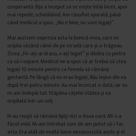
cooperantă. Biju a început să se miște întâi încet, apoi
mai repede, schelălăind. Am răsuflat ușurată, până
când medicul a spus: „Nu e bine, nu sunt legați”.
Mai auzisem expresia asta la bunică‑mea, care se
oripila văzând câinii de pe stradă care și‑o trăgeau.
Zicea „Fir‑ați‑ai dracu, v‑ați legat” și dădea cu pietre
ca să‑i separe. Medicul ne‑a spus că ar trebui să stea
legați 10 minute pentru ca femela să rămână
gestantă. Pe lângă că nu erau legați, Biju ieșise din ea
după trei‑patru minute. Au mai încercat o dată, iar eu
m‑am îndepărtat. Stăpâna cățelei stătea și ea
oripilată într‑un colț.
N‑au reușit să rămână lipiți nici a doua oară. Mi s‑a
făcut milă. M‑am întrebat cum de am putut să‑i fac
asta. Era atât de multă lume necunoscută acolo și el