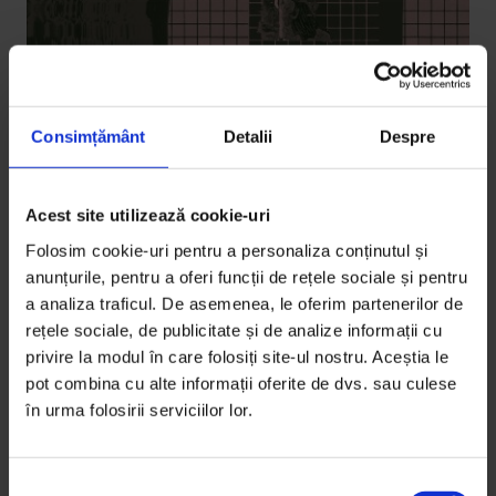
Consimțământ
Detalii
Despre
Coronavirus
,
Eseuri
Acest site utilizează cookie-uri
„Este posibil să ne trezim mai săraci și
Folosim cookie-uri pentru a personaliza conținutul și
mai puțin liberi decât eram înainte”
anunțurile, pentru a oferi funcții de rețele sociale și pentru
Intervenția statului în economie va avea efecte
a analiza traficul. De asemenea, le oferim partenerilor de
rețele sociale, de publicitate și de analize informații cu
negative pe termen lung, crede antreprenorul
privire la modul în care folosiți site-ul nostru. Aceștia le
Octavian Bădescu.
pot combina cu alte informații oferite de dvs. sau culese
în urma folosirii serviciilor lor.
De
Octavian Bădescu
Colaj de
Oana Barbonie
Timp de citire: 7 minute
S
13 aprilie 2020