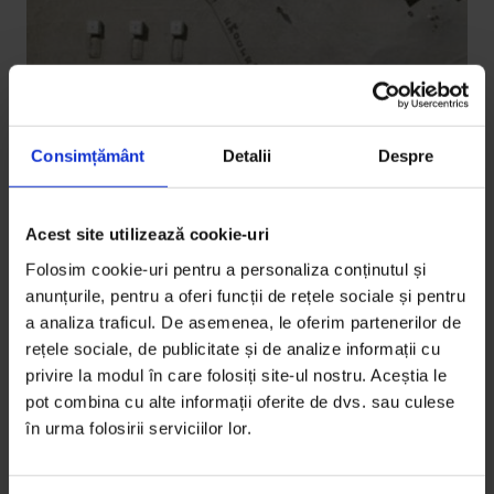
Consimțământ
Detalii
Despre
Acest site utilizează cookie-uri
Parteneriate
De văzut la BIEFF: scurtmetraje
Folosim cookie-uri pentru a personaliza conținutul și
premiate
anunțurile, pentru a oferi funcții de rețele sociale și pentru
a analiza traficul. De asemenea, le oferim partenerilor de
De la inteligență artificială la izolare în deșert.
rețele sociale, de publicitate și de analize informații cu
Scurtmetraje premiate la Cannes, Veneția și Locarno
privire la modul în care folosiți site-ul nostru. Aceștia le
rulează…
pot combina cu alte informații oferite de dvs. sau culese
în urma folosirii serviciilor lor.
De
DoR
Timp de citire: 3 minute