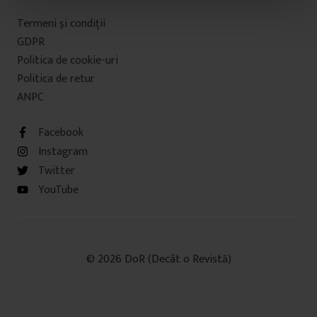
t
Termeni şi condiţii
u
GDPR
l
Politica de cookie-uri
u
Politica de retur
i
ANPC
Facebook
Instagram
Twitter
YouTube
© 2026 DoR (Decât o Revistă)