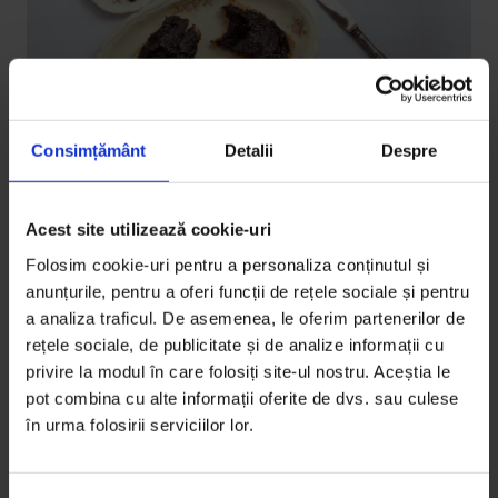
Consimțământ
Detalii
Despre
Reportaje
Mix de prune. Povestea Magiunului de
Acest site utilizează cookie-uri
Topoloveni
Folosim cookie-uri pentru a personaliza conținutul și
anunțurile, pentru a oferi funcții de rețele sociale și pentru
Ajutat de obsesia recentă pentru hrană sănătoasă şi
a analiza traficul. De asemenea, le oferim partenerilor de
de încăpăţânarea unui duo mamă-fiică, Magiunul de
rețele sociale, de publicitate și de analize informații cu
Topoloveni a cucerit piaţa locală.
privire la modul în care folosiți site-ul nostru. Aceștia le
pot combina cu alte informații oferite de dvs. sau culese
De
Sorana Stănescu
și
Gabriela Pițurlea
în urma folosirii serviciilor lor.
Fotografii de
Tudor Vintiloiu
Timp de citire: 17 minute
7 aprilie 2010