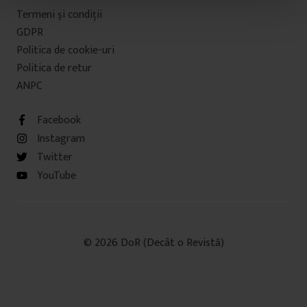
t
Termeni şi condiţii
u
GDPR
l
Politica de cookie-uri
u
Politica de retur
i
ANPC
Facebook
Instagram
Twitter
YouTube
© 2026 DoR (Decât o Revistă)