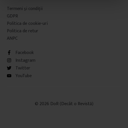
t
Termeni şi condiţii
u
GDPR
l
Politica de cookie-uri
u
Politica de retur
i
ANPC
Facebook
Instagram
Twitter
YouTube
© 2026 DoR (Decât o Revistă)