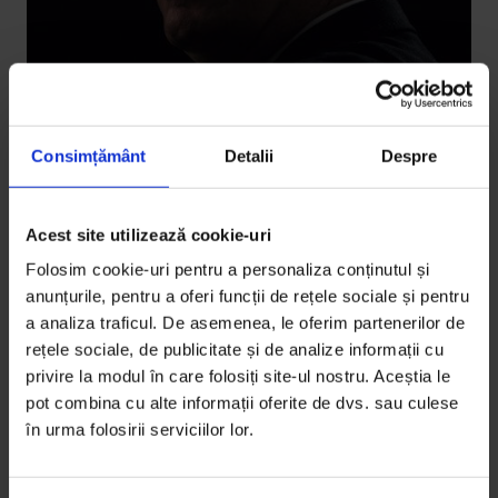
Consimțământ
Detalii
Despre
Acest site utilizează cookie-uri
Portrete
,
Povești
Procuror, întrerupt
Folosim cookie-uri pentru a personaliza conținutul și
anunțurile, pentru a oferi funcții de rețele sociale și pentru
Cum a început lupta împotriva corupției în România și
a analiza traficul. De asemenea, le oferim partenerilor de
ce s-a ales de Ovidiu Budușan, primul procuror care s-
rețele sociale, de publicitate și de analize informații cu
a războit cu sistemul?
privire la modul în care folosiți site-ul nostru. Aceștia le
pot combina cu alte informații oferite de dvs. sau culese
De
Ioana Burtea
în urma folosirii serviciilor lor.
Fotografie de
Andrei Pungovschi
Timp de citire: 36 de minute