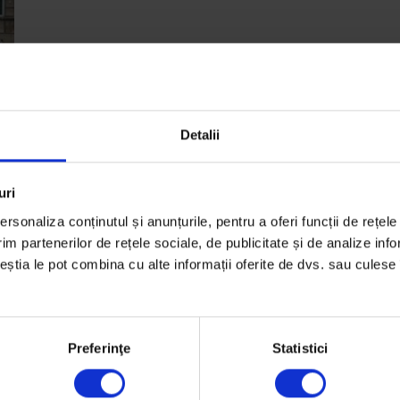
Detalii
uri
rsonaliza conținutul și anunțurile, pentru a oferi funcții de rețele
im partenerilor de rețele sociale, de publicitate și de analize info
ceștia le pot combina cu alte informații oferite de dvs. sau culese î
Preferinţe
Statistici