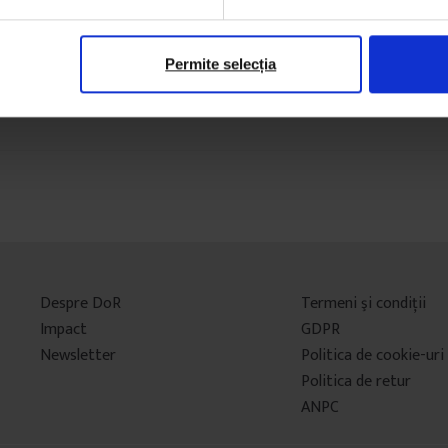
Permite selecția
Despre DoR
Termeni şi condiţii
Impact
GDPR
Newsletter
Politica de cookie-uri
Politica de retur
ANPC